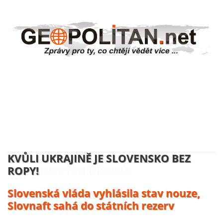
NĚMECKO ZAHAJUJE VÝROBU
UKRAJINSKÝCH DRONŮ:
Volodymyr Zelenskyj se usmívá, účty
platí daňový poplatníci