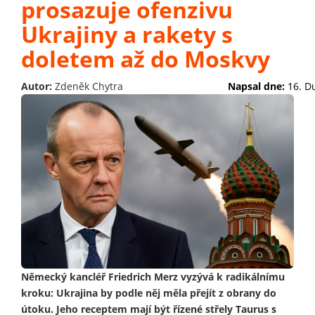
prosazuje ofenzivu
Ukrajiny a rakety s
doletem až do Moskvy
Autor:
Zdeněk Chytra
Napsal dne:
16. D
Německý kancléř Friedrich Merz vyzývá k radikálnímu
kroku: Ukrajina by podle něj měla přejít z obrany do
útoku. Jeho receptem mají být řízené střely Taurus s