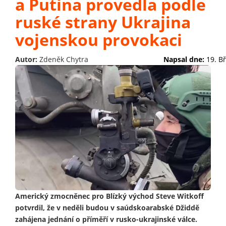
a Putina provedla podle
ruské strany Ukrajina
vojenskou provokaci
Autor:
Zdeněk Chytra
Napsal dne:
19. B
Americký zmocněnec pro Blízký východ Steve Witkoff
potvrdil, že v neděli budou v saúdskoarabské Džiddě
zahájena jednání o příměří v rusko-ukrajinské válce.