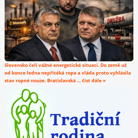
Slovensko čelí vážné energetické situaci. Do země už
od konce ledna nepřitéká ropa a vláda proto vyhlásila
stav ropné nouze. Bratislavská ... číst dále »