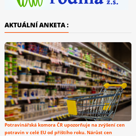
AKTUÁLNÍ ANKETA :
Potravinářská komora ČR upozorňuje na zvýšení cen
potravin v celé EU od příštího roku. Nárůst cen