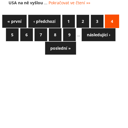
USA na ně vyšlou
...
Pokračovat ve čtení »»
« první
‹ předchozí
1
2
3
4
5
6
7
8
9
…
následující ›
poslední »