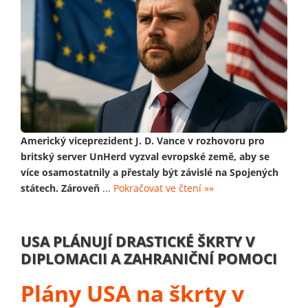
Americký viceprezident J. D. Vance v rozhovoru pro
britský server UnHerd vyzval evropské země, aby se
více osamostatnily a přestaly být závislé na Spojených
státech. Zároveň
...
Pokračovat ve čtení »»
USA PLÁNUJÍ DRASTICKÉ ŠKRTY V
DIPLOMACII A ZAHRANIČNÍ POMOCI
Plány USA na škrty v