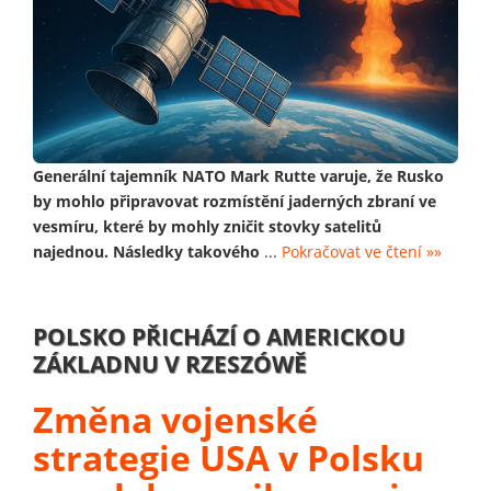
Generální tajemník NATO Mark Rutte varuje, že Rusko
by mohlo připravovat rozmístění jaderných zbraní ve
vesmíru, které by mohly zničit stovky satelitů
najednou. Následky takového
...
Pokračovat ve čtení »»
POLSKO PŘICHÁZÍ O AMERICKOU
ZÁKLADNU V RZESZÓWĚ
Změna vojenské
strategie USA v Polsku