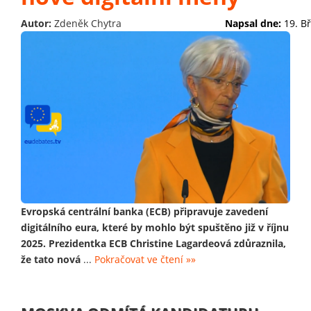
Autor:
Zdeněk Chytra
Napsal dne:
19. B
Evropská centrální banka (ECB) připravuje zavedení
digitálního eura, které by mohlo být spuštěno již v říjnu
2025. Prezidentka ECB Christine Lagardeová zdůraznila,
že tato nová
...
Pokračovat ve čtení »»