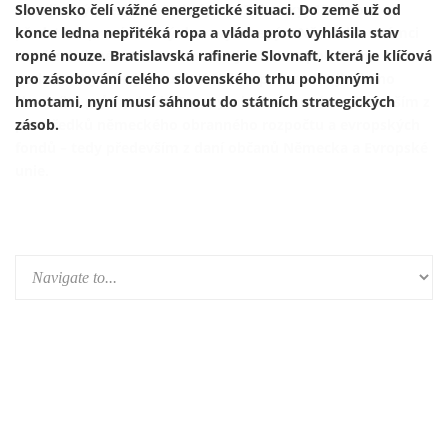
Ukrajinský prezident Volodymyr Zelenskyj 13. února
představil první útočný dron vyrobený v Německu v rámci
nově založeného německo-ukrajinského společného
podniku. Výroba je součástí širší expanze ukrajinského
zbrojního průmyslu do Evropy a je financována především z
prostředků německého obranného rozpočtu a evropských
fondů – tedy především z daní občanů Německa a Evropské
unie.