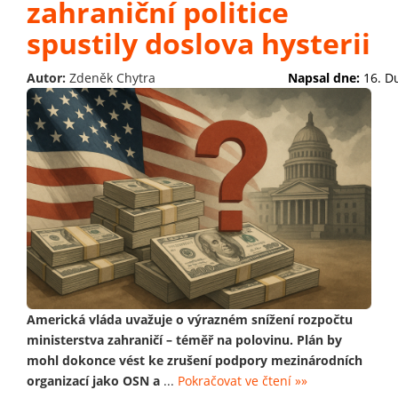
zahraniční politice
spustily doslova hysterii
Autor:
Zdeněk Chytra
Napsal dne:
16. D
Americká vláda uvažuje o výrazném snížení rozpočtu
ministerstva zahraničí – téměř na polovinu. Plán by
mohl dokonce vést ke zrušení podpory mezinárodních
organizací jako OSN a
...
Pokračovat ve čtení »»