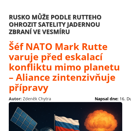
RUSKO MŮŽE PODLE RUTTEHO
OHROZIT SATELITY JADERNOU
ZBRANÍ VE VESMÍRU
Šéf NATO Mark Rutte
varuje před eskalací
konfliktu mimo planetu
– Aliance zintenzivňuje
přípravy
Autor:
Zdeněk Chytra
Napsal dne:
16. D