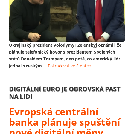
Ukrajinský prezident Volodymyr Zelenskyj oznámil, že
plánuje telefonický hovor s prezidentem Spojených
států Donaldem Trumpem, den poté, co americký lídr
jednal s ruským
...
Pokračovat ve čtení »»
DIGITÁLNÍ EURO JE OBROVSKÁ PAST
NA LIDI
Evropská centrální
banka plánuje spuštění
nové digitální měny