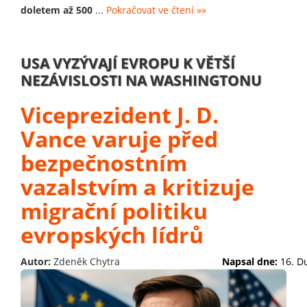
doletem až 500
...
Pokračovat ve čtení »»
USA VYZÝVAJÍ EVROPU K VĚTŠÍ
NEZÁVISLOSTI NA WASHINGTONU
Viceprezident J. D.
Vance varuje před
bezpečnostním
vazalstvím a kritizuje
migrační politiku
evropských lídrů
Autor:
Zdeněk Chytra
Napsal dne:
16. D