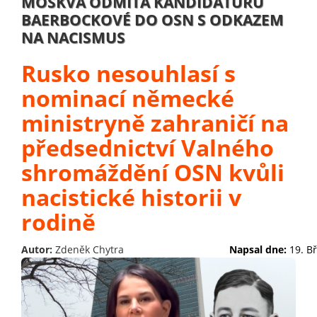
MOSKVA ODMÍTÁ KANDIDATURU
BAERBOCKOVÉ DO OSN S ODKAZEM
NA NACISMUS
Rusko nesouhlasí s
nominací německé
ministryně zahraničí na
předsednictví Valného
shromáždění OSN kvůli
nacistické historii v
rodině
Autor:
Zdeněk Chytra
Napsal dne:
19. B