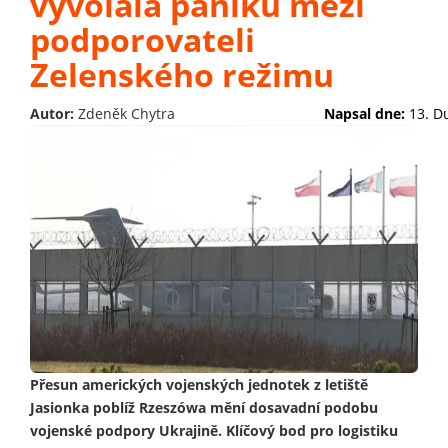
vyvolala paniku mezi
podporovateli
Zelenského režimu
Autor:
Zdeněk Chytra
Napsal dne:
13. D
Přesun amerických vojenských jednotek z letiště
Jasionka poblíž Rzeszówa mění dosavadní podobu
vojenské podpory Ukrajině. Klíčový bod pro logistiku