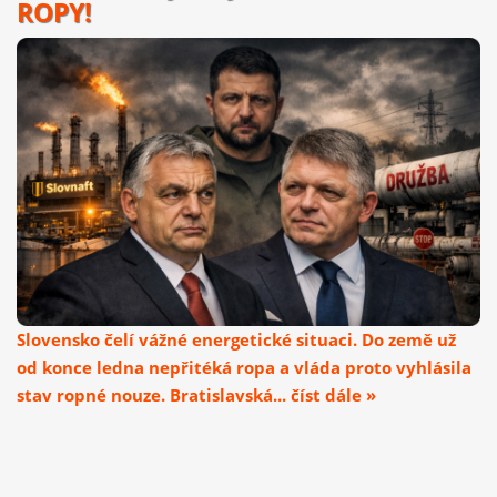
ROPY!
Slovensko čelí vážné energetické situaci. Do země už
od konce ledna nepřitéká ropa a vláda proto vyhlásila
stav ropné nouze. Bratislavská... číst dále »