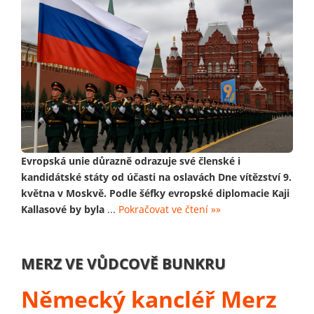
Evropská unie důrazně odrazuje své členské i
kandidátské státy od účasti na oslavách Dne vítězství 9.
května v Moskvě. Podle šéfky evropské diplomacie Kaji
Kallasové by byla
...
Pokračovat ve čtení »»
MERZ VE VŮDCOVĚ BUNKRU
Německý kancléř Merz