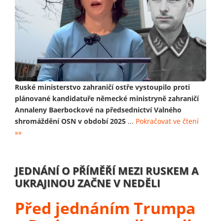
Ruské ministerstvo zahraničí ostře vystoupilo proti
plánované kandidatuře německé ministryně zahraničí
Annaleny Baerbockové na předsednictví Valného
shromáždění OSN v období 2025
...
Pokračovat ve čtení
»»
JEDNÁNÍ O PŘÍMĚŘÍ MEZI RUSKEM A
UKRAJINOU ZAČNE V NEDĚLI
Před jednáním Trumpa