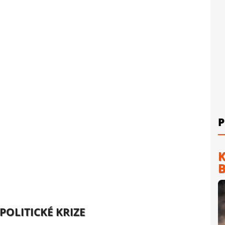
P
K
B
POLITICKÉ KRIZE