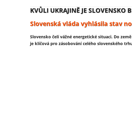
KVŮLI UKRAJINĚ JE SLOVENSKO B
NĚMECKO ZAHAJUJE VÝROBU UK
Slovenská vláda vyhlásila stav no
Volodymyr Zelenskyj se usmívá, ú
Slovensko čelí vážné energetické situaci. Do země 
Ukrajinský prezident Volodymyr Zelenskyj 13. ú
je klíčová pro zásobování celého slovenského tr
podniku. Výroba je součástí širší expanze ukraj
evropských fondů – tedy především z daní občan