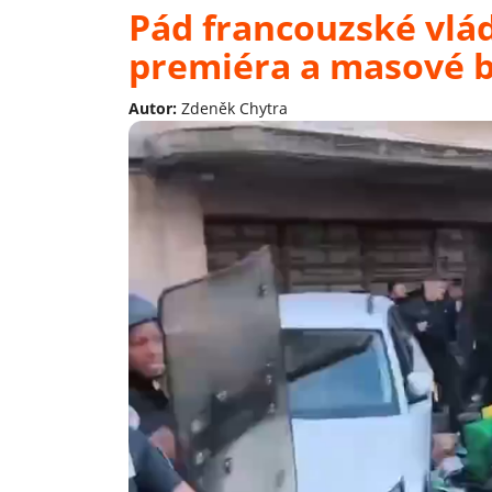
Pád francouzské vlá
premiéra a masové 
Autor:
Zdeněk Chytra