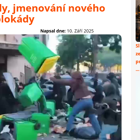
dy, jmenování nového
blokády
Napsal dne:
10. Září 2025
S
z
p
..