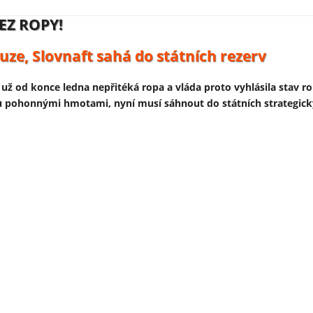
EZ ROPY!
RAJINSKÝCH DRONŮ:
uze, Slovnaft sahá do státních rezerv
čty platí daňový poplatníci
už od konce ledna nepřitéká ropa a vláda proto vyhlásila stav ro
nora představil první útočný dron vyrobený v Německu v rámci 
hu pohonnými hmotami, nyní musí sáhnout do státních strategick
inského zbrojního průmyslu do Evropy a je financována předevš
ů Německa a Evropské unie.