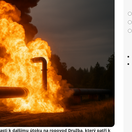
blasti k dalšímu útoku na ropovod Družba, který patří k