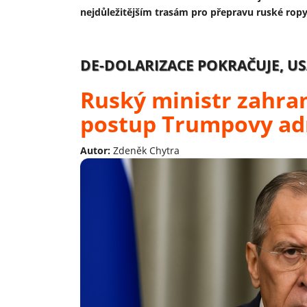
nejdůležitějším trasám pro přepravu ruské ropy
DE-DOLARIZACE POKRAČUJE, U
Ruský ministr zahran
postup Trumpovy ad
Autor:
Zdeněk Chytra