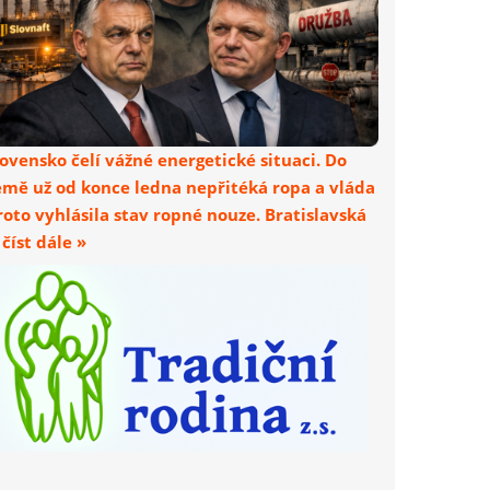
lovensko čelí vážné energetické situaci. Do
emě už od konce ledna nepřitéká ropa a vláda
roto vyhlásila stav ropné nouze. Bratislavská
. číst dále »