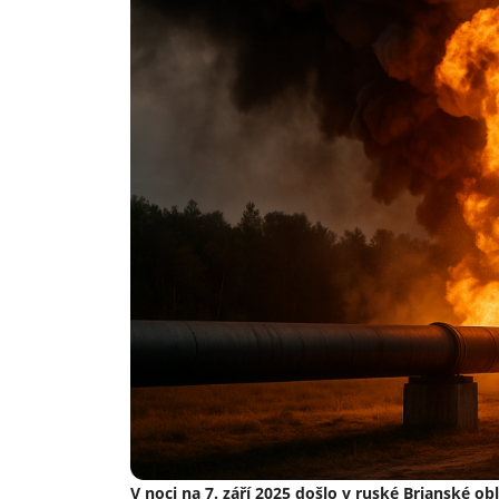
V noci na 7. září 2025 došlo v ruské Brjanské o