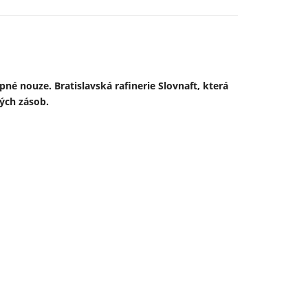
pné nouze. Bratislavská rafinerie Slovnaft, která
nově založeného německo-ukrajinského společného
ých zásob.
ím z prostředků německého obranného rozpočtu a