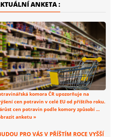
KTUÁLNÍ ANKETA :
otravinářská komora ČR upozorňuje na
výšení cen potravin v celé EU od příštího roku.
árůst cen potravin podle komory způsobí ...
obrazit anketu »
BUDOU PRO VÁS V PŘÍŠTÍM ROCE VYŠŠÍ