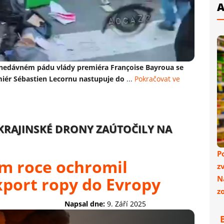
A
Po nedávném pádu vlády premiéra Françoise Bayroua se
iér Sébastien Lecornu nastupuje do
...
Pokračovat ve
KRAJINSKÉ DRONY ZAÚTOČILY NA
P
ím roce ochromil
z
xport ropy do Evropy
N
z
Napsal dne:
9. Září 2025