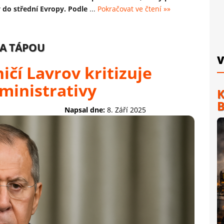
 do střední Evropy. Podle
...
Pokračovat ve čtení »»
SA TÁPOU
V
ičí Lavrov kritizuje
ministrativy
K
B
Napsal dne:
8. Září 2025