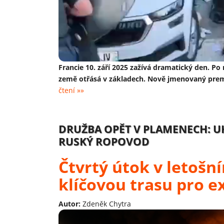
Francie 10. září 2025 zažívá dramatický den. 
země otřásá v základech. Nově jmenovaný prem
čtení »»
DRUŽBA OPĚT V PLAMENECH: U
RUSKÝ ROPOVOD
Čtvrtý útok v letošn
klíčovou trasu pro e
Autor:
Zdeněk Chytra