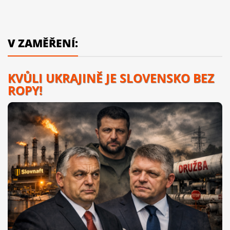
V ZAMĚŘENÍ:
KVŮLI UKRAJINĚ JE SLOVENSKO BEZ
ROPY!