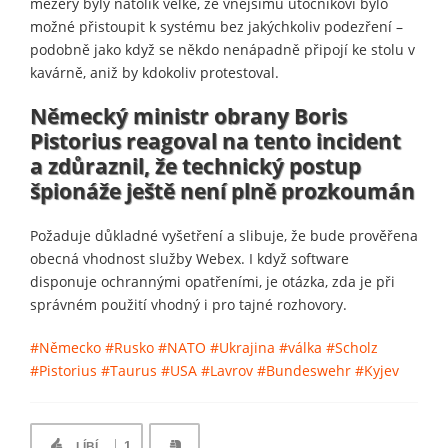
mezery byly natolik velké, že vnějšímu útočníkovi bylo
možné přistoupit k systému bez jakýchkoliv podezření –
podobně jako když se někdo nenápadně připojí ke stolu v
kavárně, aniž by kdokoliv protestoval.
Německý ministr obrany Boris
Pistorius reagoval na tento incident
a zdůraznil, že technický postup
špionáže ještě není plně prozkoumán
Požaduje důkladné vyšetření a slibuje, že bude prověřena
obecná vhodnost služby Webex. I když software
disponuje ochrannými opatřeními, je otázka, zda je při
správném použití vhodný i pro tajné rozhovory.
#Německo
#Rusko
#NATO
#Ukrajina
#válka
#Scholz
#Pistorius
#Taurus
#USA
#Lavrov
#Bundeswehr
#Kyjev
1
LÍBÍ