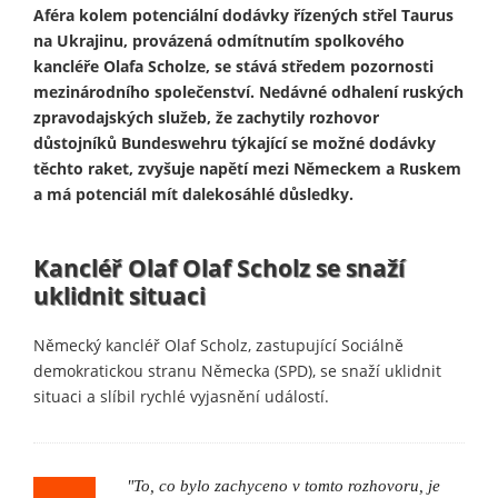
Aféra kolem potenciální dodávky řízených střel Taurus
na Ukrajinu, provázená odmítnutím spolkového
kancléře Olafa Scholze, se stává středem pozornosti
mezinárodního společenství. Nedávné odhalení ruských
zpravodajských služeb, že zachytily rozhovor
důstojníků Bundeswehru týkající se možné dodávky
těchto raket, zvyšuje napětí mezi Německem a Ruskem
a má potenciál mít dalekosáhlé důsledky.
Kancléř Olaf Olaf Scholz se snaží
uklidnit situaci
Německý kancléř Olaf Scholz, zastupující Sociálně
demokratickou stranu Německa (SPD), se snaží uklidnit
situaci a slíbil rychlé vyjasnění událostí.
"To, co bylo zachyceno v tomto rozhovoru, je