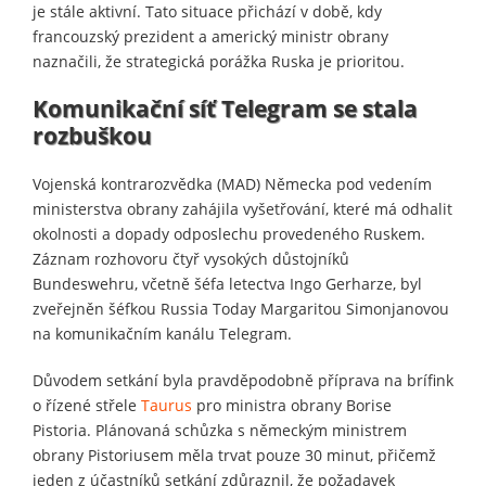
je stále aktivní. Tato situace přichází v době, kdy
francouzský prezident a americký ministr obrany
naznačili, že strategická porážka Ruska je prioritou.
Komunikační síť Telegram se stala
rozbuškou
Vojenská kontrarozvědka (MAD) Německa pod vedením
ministerstva obrany zahájila vyšetřování, které má odhalit
okolnosti a dopady odposlechu provedeného Ruskem.
Záznam rozhovoru čtyř vysokých důstojníků
Bundeswehru, včetně šéfa letectva Ingo Gerharze, byl
zveřejněn šéfkou Russia Today Margaritou Simonjanovou
na komunikačním kanálu Telegram.
Důvodem setkání byla pravděpodobně příprava na brífink
o řízené střele
Taurus
pro ministra obrany Borise
Pistoria. Plánovaná schůzka s německým ministrem
obrany Pistoriusem měla trvat pouze 30 minut, přičemž
jeden z účastníků setkání zdůraznil, že požadavek