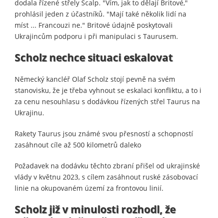
dodala řízené střely Scalp. "Vím, jak to dělají Britové,"
prohlásil jeden z účastníků. "Mají také několik lidí na
míst ... Francouzi ne." Britové údajně poskytovali
Ukrajincům podporu i při manipulaci s Taurusem.
Scholz nechce situaci eskalovat
Německý kancléř Olaf Scholz stojí pevně na svém
stanovisku, že je třeba vyhnout se eskalaci konfliktu, a to i
za cenu nesouhlasu s dodávkou řízených střel Taurus na
Ukrajinu.
Rakety Taurus jsou známé svou přesností a schopností
zasáhnout cíle až 500 kilometrů daleko
Požadavek na dodávku těchto zbraní přišel od ukrajinské
vlády v květnu 2023, s cílem zasáhnout ruské zásobovací
linie na okupovaném území za frontovou linií.
Scholz již v minulosti rozhodl, že