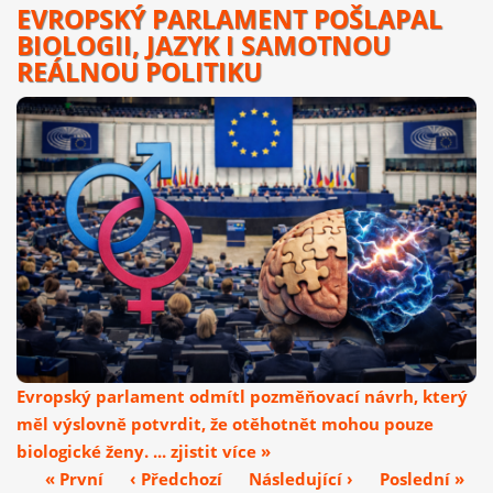
EVROPSKÝ PARLAMENT POŠLAPAL
BIOLOGII, JAZYK I SAMOTNOU
REÁLNOU POLITIKU
Evropský parlament odmítl pozměňovací návrh, který
měl výslovně potvrdit, že otěhotnět mohou pouze
biologické ženy. ... zjistit více »
« První
‹ Předchozí
Následující ›
Poslední »