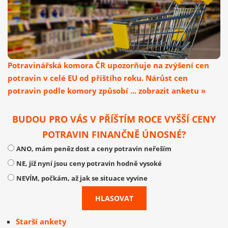
Potravinářská komora ČR upozorňuje na zvýšení cen
potravin v celé EU od příštího roku. Nárůst cen
potravin podle komory způsobí ... zobrazit anketu »
BUDOU PRO VÁS V PŘÍŠTÍM ROCE VYŠŠÍ CENY
POTRAVIN FINANČNĚ ÚNOSNÉ?
ANO, mám peněz dost a ceny potravin neřeším
NE, již nyní jsou ceny potravin hodně vysoké
NEVÍM, počkám, až jak se situace vyvine
Starší ankety