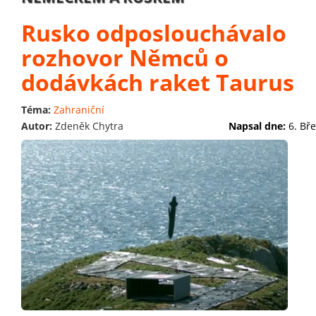
Rusko odposlouchávalo
rozhovor Němců o
dodávkách raket Taurus
Téma:
Zahraniční
Autor:
Zdeněk Chytra
Napsal dne:
6. Bř