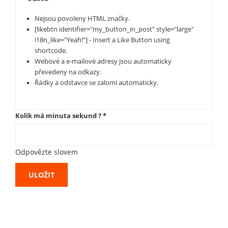
Nejsou povoleny HTML značky.
[likebtn identifier="my_button_in_post" style="large"
i18n_like="Yeah!"] - Insert a Like Button using
shortcode.
Webové a e-mailové adresy jsou automaticky
převedeny na odkazy.
Řádky a odstavce se zalomí automaticky.
Kolik má minuta sekund ?
*
Odpovězte slovem