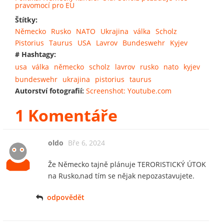
pravomocí pro EU
Štítky:
Německo
Rusko
NATO
Ukrajina
válka
Scholz
Pistorius
Taurus
USA
Lavrov
Bundeswehr
Kyjev
# Hashtagy:
usa
válka
německo
scholz
lavrov
rusko
nato
kyjev
bundeswehr
ukrajina
pistorius
taurus
Autorství fotografií:
Screenshot: Youtube.com
1 Komentáře
oldo
Bře 6, 2024
Že Německo tajně plánuje TERORISTICKÝ ÚTOK
na Rusko,nad tím se nějak nepozastavujete.
odpovědět