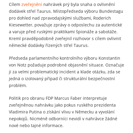
Cílem
zveřejnění
nahrávek prý byla snaha o ovlivnění
dodávek střel Taurus. Místopředseda výboru Bundestagu
pro dohled nad zpravodajskými službami, Roderich
Kiesewetter, považuje zprávy o odposlechu za autentické
a varuje před ruskými praktikami špionáže a sabotáže.
Kreml pravděpodobně zveřejnil rozhovor s cílem ovlivnit
německé dodávky řízených střel Taurus.
Předseda parlamentního kontrolního výboru Konstantin
von Notz požaduje podrobné objasnění situace. Označuje
ji za velmi problematický incident a klade otázku, zda se
jedná o izolovaný případ či strukturální bezpečnostní
problém.
Politik pro obranu FDP Marcus Faber interpretuje
zveřejněnou nahrávku jako pokus ruského prezidenta
Vladimira Putina o získání vlivu v Německu a vyvolání
nepokojů. Nicméně odborníci nevidí v nahrávce žádné
nové nebo tajné informace.