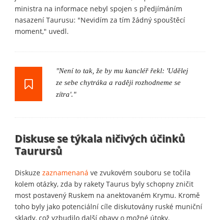
ministra na informace nebyl spojen s předjímáním
nasazení Taurusu: "Nevidím za tím žádný spouštěcí
moment," uvedl.
"Není to tak, že by mu kancléř řekl: 'Udělej
ze sebe chytráka a raději rozhodneme se
zítra'."
Diskuse se týkala ničivých účinků
Taurursů
Diskuze
zaznamenaná
ve zvukovém souboru se točila
kolem otázky, zda by rakety Taurus byly schopny zničit
most postavený Ruskem na anektovaném Krymu. Kromě
toho byly jako potenciální cíle diskutovány ruské muniční
sklady, což vzbudilo další obavy o možné útoky.