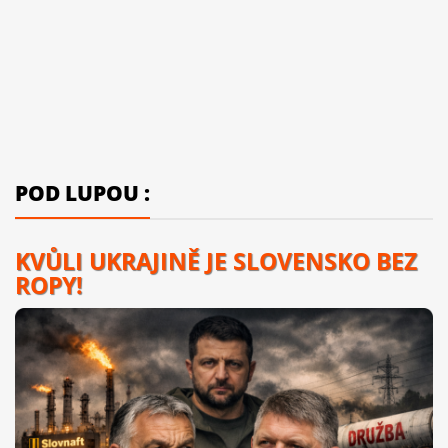
POD LUPOU :
KVŮLI UKRAJINĚ JE SLOVENSKO BEZ
ROPY!