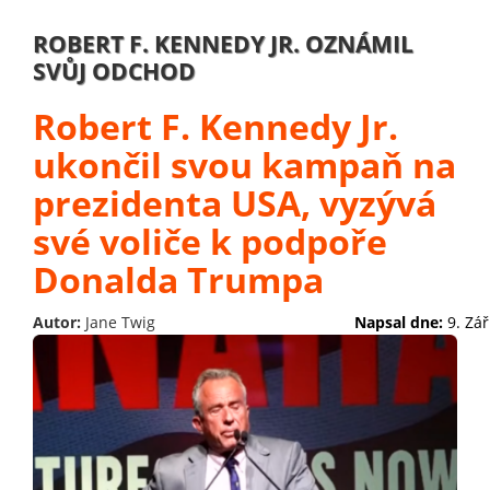
ROBERT F. KENNEDY JR. OZNÁMIL
SVŮJ ODCHOD
Robert F. Kennedy Jr.
ukončil svou kampaň na
prezidenta USA, vyzývá
své voliče k podpoře
Donalda Trumpa
Autor:
Jane Twig
Napsal dne:
9. Zář