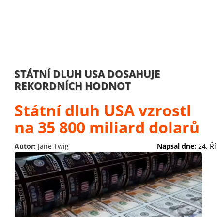
STÁTNÍ DLUH USA DOSAHUJE
REKORDNÍCH HODNOT
Státní dluh USA vzrostl
na 35 800 miliard dolarů
Autor:
Jane Twig
Napsal dne:
24. Ř