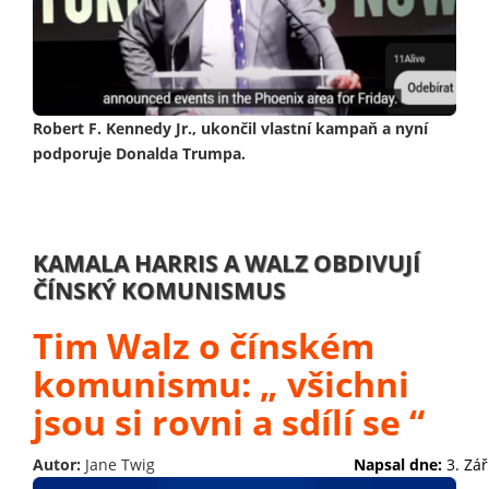
Robert F. Kennedy Jr., ukončil vlastní kampaň a nyní
podporuje Donalda Trumpa.
KAMALA HARRIS A WALZ OBDIVUJÍ
ČÍNSKÝ KOMUNISMUS
Tim Walz o čínském
komunismu: „ všichni
jsou si rovni a sdílí se “
Autor:
Jane Twig
Napsal dne:
3. Zář