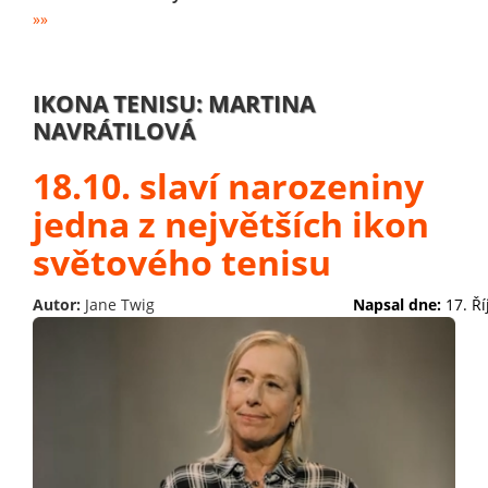
»»
IKONA TENISU: MARTINA
NAVRÁTILOVÁ
18.10. slaví narozeniny
jedna z největších ikon
světového tenisu
Autor:
Jane Twig
Napsal dne:
17. Ř