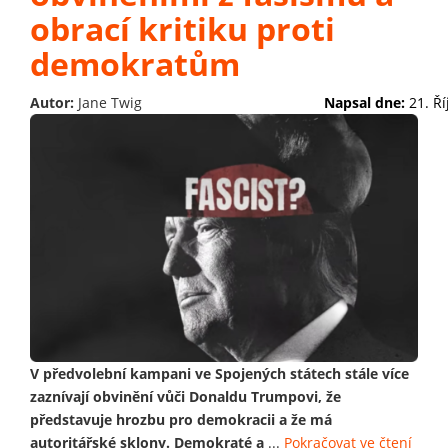
obrací kritiku proti
demokratům
Autor:
Jane Twig
Napsal dne:
21. Ř
V předvolební kampani ve Spojených státech stále více
zaznívají obvinění vůči Donaldu Trumpovi, že
představuje hrozbu pro demokracii a že má
autoritářské sklony. Demokraté a
...
Pokračovat ve čtení