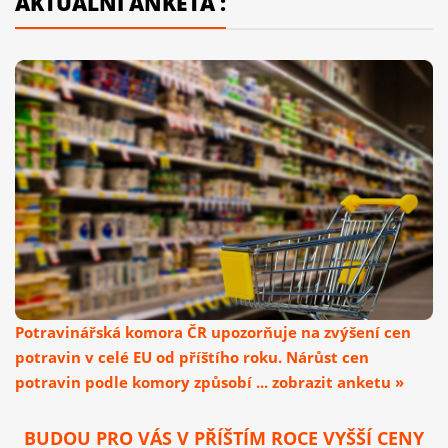
AKTUÁLNÍ ANKETA :
Potravinářská komora ČR upozorňuje na zvýšení cen
potravin v celé EU od příštího roku. Nárůst cen
potravin podle komory způsobí ... zobrazit anketu »
BUDOU PRO VÁS V PŘÍŠTÍM ROCE VYŠŠÍ CENY