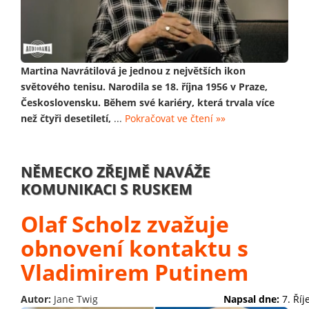
Martina Navrátilová je jednou z největších ikon
světového tenisu. Narodila se 18. října 1956 v Praze,
Československu. Během své kariéry, která trvala více
než čtyři desetiletí,
...
Pokračovat ve čtení »»
NĚMECKO ZŘEJMĚ NAVÁŽE
KOMUNIKACI S RUSKEM
Olaf Scholz zvažuje
obnovení kontaktu s
Vladimirem Putinem
Autor:
Jane Twig
Napsal dne:
7. Ří