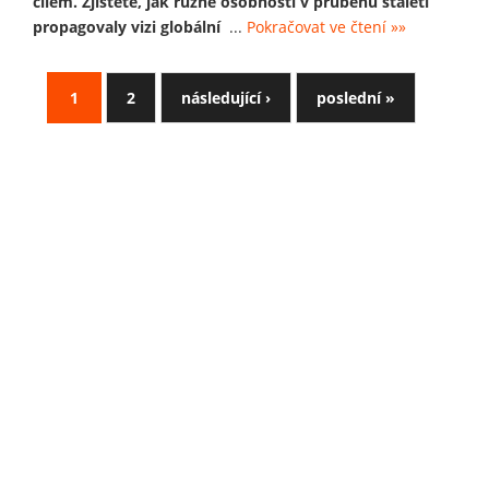
cílem. Zjistěte, jak různé osobnosti v průběhu staletí
propagovaly vizi globální
...
Pokračovat ve čtení »»
1
2
následující ›
poslední »