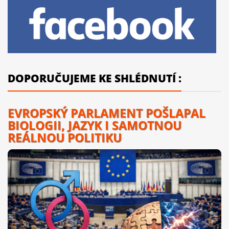
DOPORUČUJEME KE SHLÉDNUTÍ :
EVROPSKÝ PARLAMENT POŠLAPAL
BIOLOGII, JAZYK I SAMOTNOU
REÁLNOU POLITIKU