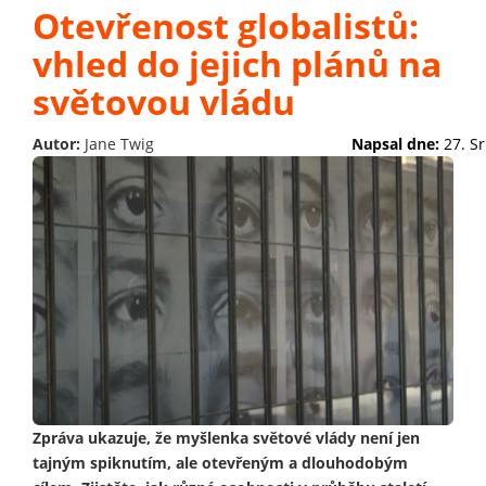
Otevřenost globalistů:
vhled do jejich plánů na
světovou vládu
Autor:
Jane Twig
Napsal dne:
27. S
Zpráva ukazuje, že myšlenka světové vlády není jen
tajným spiknutím, ale otevřeným a dlouhodobým