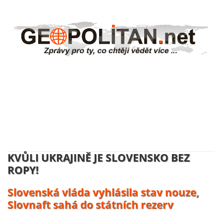
NĚMECKO ZAHAJUJE VÝROBU
UKRAJINSKÝCH DRONŮ:
Volodymyr Zelenskyj se usmívá, účty
platí daňový poplatníci