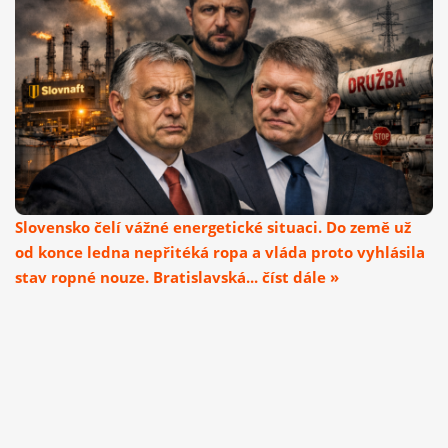
Slovensko čelí vážné energetické situaci. Do země už
od konce ledna nepřitéká ropa a vláda proto vyhlásila
stav ropné nouze. Bratislavská... číst dále »