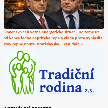
Slovensko čelí vážné energetické situaci. Do země už
od konce ledna nepřitéká ropa a vláda proto vyhlásila
stav ropné nouze. Bratislavská ... číst dále »