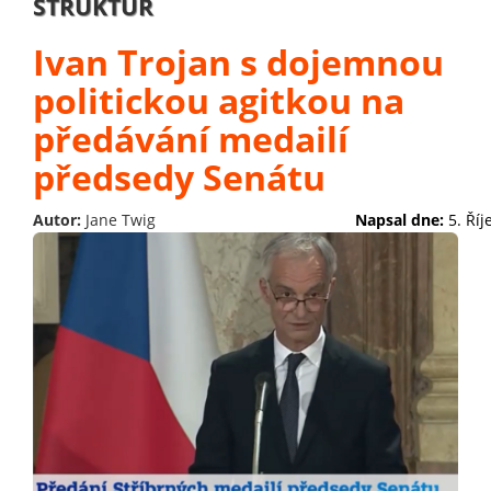
STRUKTUR
Ivan Trojan s dojemnou
politickou agitkou na
předávání medailí
předsedy Senátu
Autor:
Jane Twig
Napsal dne:
5. Ří