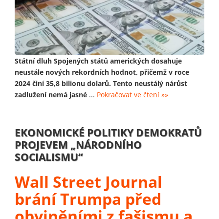
Státní dluh Spojených států amerických dosahuje
neustále nových rekordních hodnot, přičemž v roce
2024 činí 35,8 bilionu dolarů. Tento neustálý nárůst
zadlužení nemá jasné
...
Pokračovat ve čtení »»
EKONOMICKÉ POLITIKY DEMOKRATŮ
PROJEVEM „NÁRODNÍHO
SOCIALISMU“
Wall Street Journal
brání Trumpa před
obviněními z fašismu a