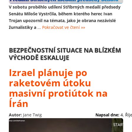
V sobotu proběhlo udílení Stříbrných medailí předsedy
Senátu Miloše Vystrčila, během kterého herec Ivan
Trojan upozornil na témata, jako je obrana nezávislé
žurnalistiky a
...
Pokračovat ve čtení »»
BEZPEČNOSTNÍ SITUACE NA BLÍZKÉM
VÝCHODĚ ESKALUJE
Izrael plánuje po
raketovém útoku
masivní protiútok na
Írán
Autor:
Jane Twig
Napsal dne:
4. Ří