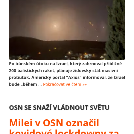
Po íránském útoku na Izrael, který zahrnoval přibližně
200 balistických raket, plánuje židovský stát masivní
protiútok. Americký portál "Axios" informoval, že Izrael
bude „během
...
Pokračovat ve čtení »»
OSN SE SNAŽÍ VLÁDNOUT SVĚTU
Milei v OSN označil
kovidové lockdowny za