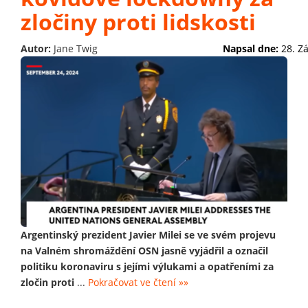
zločiny proti lidskosti
Autor:
Jane Twig
Napsal dne:
28. Z
Argentinský prezident Javier Milei se ve svém projevu
na Valném shromáždění OSN jasně vyjádřil a označil
politiku koronaviru s jejími výlukami a opatřeními za
zločin proti
...
Pokračovat ve čtení »»