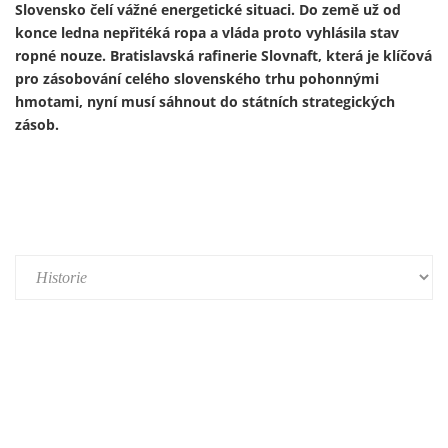
Ukrajinský prezident Volodymyr Zelenskyj 13. února
představil první útočný dron vyrobený v Německu v rámci
nově založeného německo-ukrajinského společného
podniku. Výroba je součástí širší expanze ukrajinského
zbrojního průmyslu do Evropy a je financována především z
prostředků německého obranného rozpočtu a evropských
fondů – tedy především z daní občanů Německa a Evropské
unie.