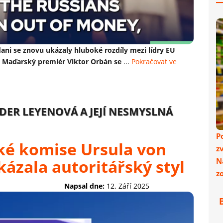
ni se znovu ukázaly hluboké rozdíly mezi lídry EU
. Maďarský premiér Viktor Orbán se
...
Pokračovat ve
DER LEYENOVÁ A JEJÍ NESMYSLNÁ
P
ké komise Ursula von
z
ázala autoritářský styl
N
z
Napsal dne:
12. Září 2025