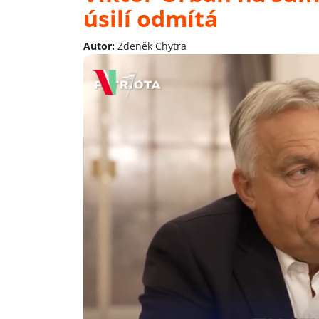
úsilí odmítá
Autor:
Zdeněk Chytra