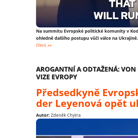
Na summitu Evropské politické komunity v Koda
ohledně dalšího postupu vůči válce na Ukrajině
čtení »»
AROGANTNÍ A ODTAŽENÁ: VON 
VIZE EVROPY
Předsedkyně Evrops
der Leyenová opět uk
Autor:
Zdeněk Chytra