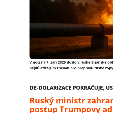
V noci na 7. září 2025 došlo v ruské Brjanské o
nejdůležitějším trasám pro přepravu ruské ropy
DE-DOLARIZACE POKRAČUJE, U
Ruský ministr zahran
postup Trumpovy ad