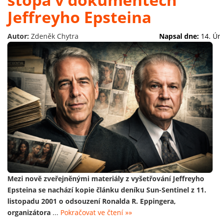
Jeffreyho Epsteina
Autor:
Zdeněk Chytra
Napsal dne:
14. Ú
Mezi nově zveřejněnými materiály z vyšetřování Jeffreyho
Epsteina se nachází kopie článku deníku Sun-Sentinel z 11.
listopadu 2001 o odsouzení Ronalda R. Eppingera,
organizátora
...
Pokračovat ve čtení »»