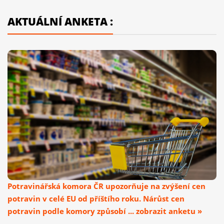
AKTUÁLNÍ ANKETA :
Potravinářská komora ČR upozorňuje na zvýšení cen
potravin v celé EU od příštího roku. Nárůst cen
potravin podle komory způsobí ... zobrazit anketu »