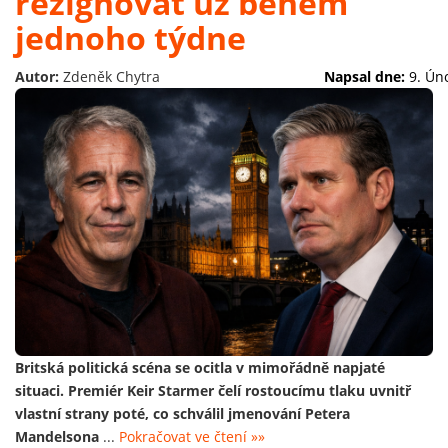
rezignovat už během
jednoho týdne
Autor:
Zdeněk Chytra
Napsal dne:
9. Ún
Britská politická scéna se ocitla v mimořádně napjaté
situaci. Premiér Keir Starmer čelí rostoucímu tlaku uvnitř
vlastní strany poté, co schválil jmenování Petera
Mandelsona
...
Pokračovat ve čtení »»