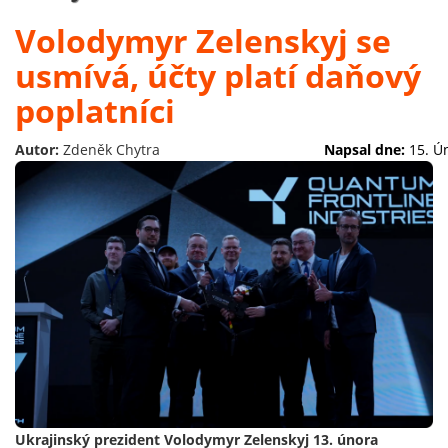
Volodymyr Zelenskyj se
usmívá, účty platí daňový
poplatníci
Autor:
Zdeněk Chytra
Napsal dne:
15. Ú
Ukrajinský prezident Volodymyr Zelenskyj 13. února