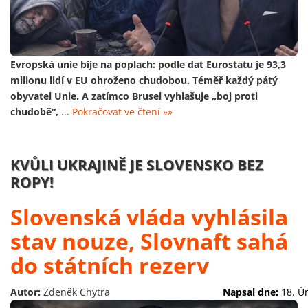
Evropská unie bije na poplach: podle dat Eurostatu je 93,3
milionu lidí v EU ohroženo chudobou. Téměř každý pátý
obyvatel Unie. A zatímco Brusel vyhlašuje „boj proti
chudobě“,
...
Pokračovat ve čtení »»
KVŮLI UKRAJINĚ JE SLOVENSKO BEZ
ROPY!
Slovenská vláda vyhlásila
stav nouze, Slovnaft sahá
do státních rezerv
Autor:
Zdeněk Chytra
Napsal dne:
18. Ú