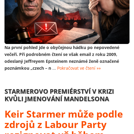
Na první pohled jde o obyčejnou hádku po nepovedené
večeři. Při podrobném čtení se však email z roku 2009,
odeslaný Jeffreyem Epsteinem neznámé ženě označené
poznámkou „czech – n
...
Pokračovat ve čtení »»
STARMEROVO PREMIÉRSTVÍ V KRIZI
KVŮLI JMENOVÁNÍ MANDELSONA
Keir Starmer může podle
zdrojů z Labour Party