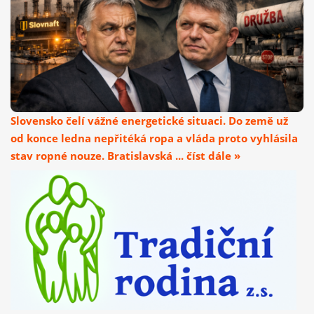
Slovensko čelí vážné energetické situaci. Do země už
od konce ledna nepřitéká ropa a vláda proto vyhlásila
stav ropné nouze. Bratislavská ... číst dále »