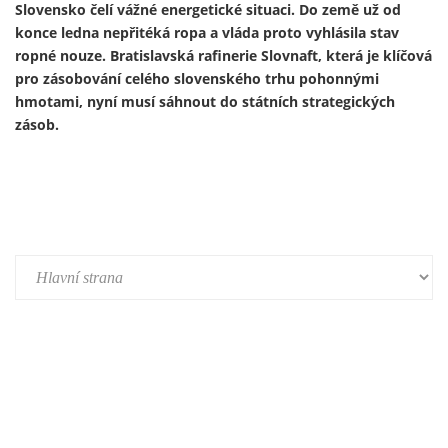
Ukrajinský prezident Volodymyr Zelenskyj 13. února
představil první útočný dron vyrobený v Německu v rámci
nově založeného německo-ukrajinského společného
podniku. Výroba je součástí širší expanze ukrajinského
zbrojního průmyslu do Evropy a je financována především z
prostředků německého obranného rozpočtu a evropských
fondů – tedy především z daní občanů Německa a Evropské
unie.