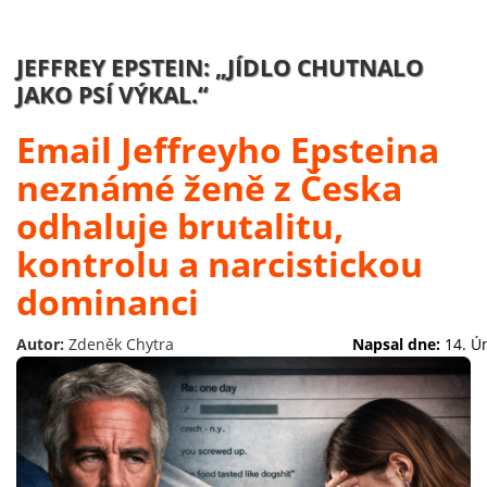
JEFFREY EPSTEIN: „JÍDLO CHUTNALO
JAKO PSÍ VÝKAL.“
Email Jeffreyho Epsteina
neznámé ženě z Česka
odhaluje brutalitu,
kontrolu a narcistickou
dominanci
Autor:
Zdeněk Chytra
Napsal dne:
14. Ú