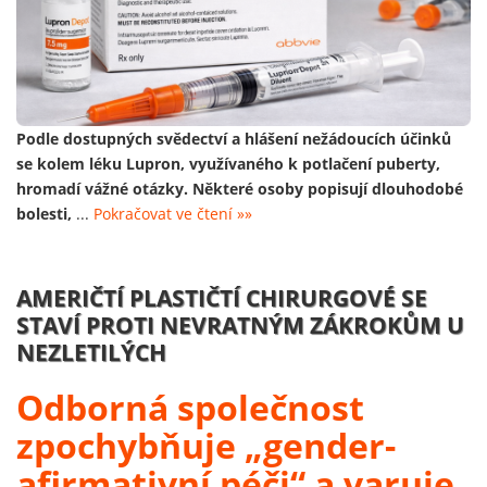
Podle dostupných svědectví a hlášení nežádoucích účinků
se kolem léku Lupron, využívaného k potlačení puberty,
hromadí vážné otázky. Některé osoby popisují dlouhodobé
bolesti,
...
Pokračovat ve čtení »»
AMERIČTÍ PLASTIČTÍ CHIRURGOVÉ SE
STAVÍ PROTI NEVRATNÝM ZÁKROKŮM U
NEZLETILÝCH
Odborná společnost
zpochybňuje „gender-
afirmativní péči“ a varuje