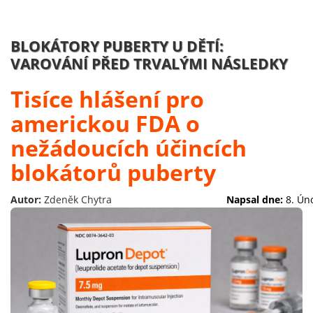
BLOKÁTORY PUBERTY U DĚTÍ:
VAROVÁNÍ PŘED TRVALÝMI NÁSLEDKY
Tisíce hlášení pro
americkou FDA o
nežádoucích účincích
blokátorů puberty
Autor:
Zdeněk Chytra
Napsal dne:
8. Ún