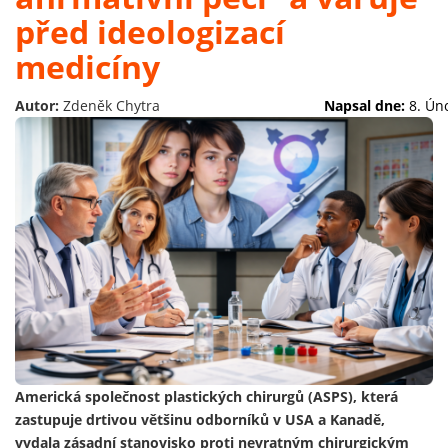
před ideologizací
medicíny
Autor:
Zdeněk Chytra
Napsal dne:
8. Ún
Americká společnost plastických chirurgů (ASPS), která
zastupuje drtivou většinu odborníků v USA a Kanadě,
vydala zásadní stanovisko proti nevratným chirurgickým