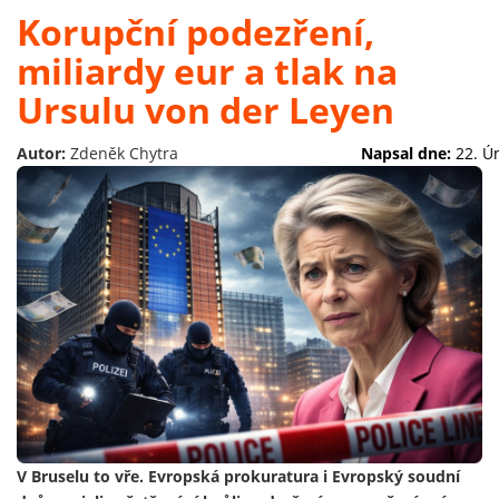
Korupční podezření,
miliardy eur a tlak na
Ursulu von der Leyen
Autor:
Zdeněk Chytra
Napsal dne:
22. Ú
V Bruselu to vře. Evropská prokuratura i Evropský soudní