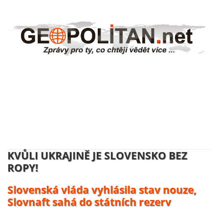
NĚMECKO ZAHAJUJE VÝROBU
UKRAJINSKÝCH DRONŮ:
Volodymyr Zelenskyj se usmívá, účty
platí daňový poplatníci