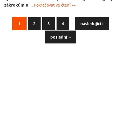
zákrokům u
...
Pokračovat ve čtení »»
1
2
3
4
…
následující ›
poslední »