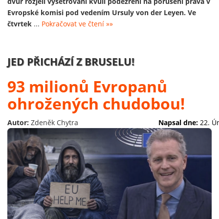
dvůr rozjeli vyšetřování kvůli podezření na porušení práva v
Evropské komisi pod vedením Ursuly von der Leyen. Ve
čtvrtek
...
Pokračovat ve čtení »»
JED PŘICHÁZÍ Z BRUSELU!
93 milionů Evropanů
ohrožených chudobou!
Autor:
Zdeněk Chytra
Napsal dne:
22. Ú