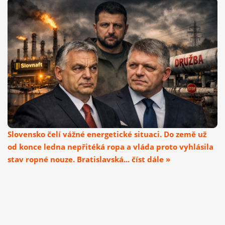
Slovensko čelí vážné energetické situaci. Do země už
od konce ledna nepřitéká ropa a vláda proto vyhlásila
stav ropné nouze. Bratislavská... číst dále »