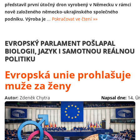
představil první útočný dron vyrobený v Německu v rámci
nově založeného německo-ukrajinského společného
podniku. Výroba je
...
Pokračovat ve čtení »»
EVROPSKÝ PARLAMENT POŠLAPAL
BIOLOGII, JAZYK I SAMOTNOU REÁLNOU
POLITIKU
Evropská unie prohlašuje
muže za ženy
Autor:
Zdeněk Chytra
Napsal dne:
14. Ú