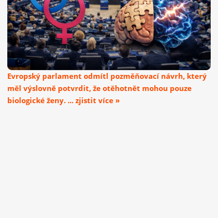
Evropský parlament odmítl pozměňovací návrh, který
měl výslovně potvrdit, že otěhotnět mohou pouze
biologické ženy. ... zjistit více »