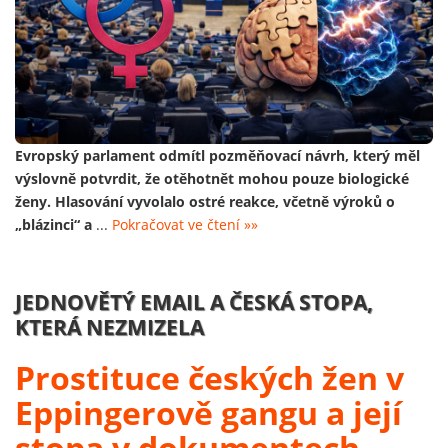
Evropský parlament odmítl pozměňovací návrh, který měl
výslovně potvrdit, že otěhotnět mohou pouze biologické
ženy. Hlasování vyvolalo ostré reakce, včetně výroků o
„blázinci“ a
...
Pokračovat ve čtení »»
JEDNOVĚTÝ EMAIL A ČESKÁ STOPA,
KTERÁ NEZMIZELA
Prostituce českých žen v
Eppingerově gangu a její
stopa v dokumentech