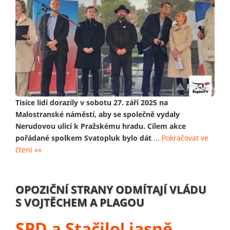
Tisíce lidí dorazily v sobotu 27. září 2025 na
Malostranské náměstí, aby se společně vydaly
Nerudovou ulicí k Pražskému hradu. Cílem akce
pořádané spolkem Svatopluk bylo dát
...
Pokračovat ve
čtení »»
OPOZIČNÍ STRANY ODMÍTAJÍ VLÁDU
S VOJTĚCHEM A PLAGOU
SPD a Stačilo! jasně