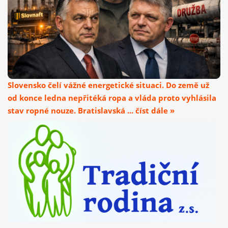
Slovensko čelí vážné energetické situaci. Do země už
od konce ledna nepřitéká ropa a vláda proto vyhlásila
stav ropné nouze. Bratislavská ... číst dále »