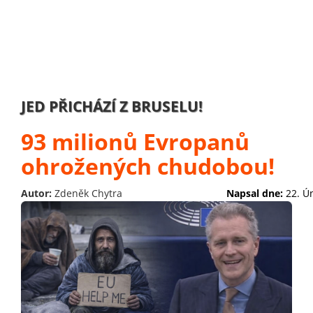
JED PŘICHÁZÍ Z BRUSELU!
93 milionů Evropanů
ohrožených chudobou!
Autor:
Zdeněk Chytra
Napsal dne:
22. Ú