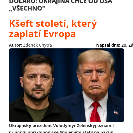
DOLARŮ: UKRAJINA CHCE OD USA
„VŠECHNO“
Kšeft století, který
zaplatí Evropa
Autor:
Zdeněk Chytra
Napsal dne:
28. Z
Ukrajinský prezident Volodymyr Zelenskyj oznámil
přípravu obří dohody se Spojenými státy na nákup