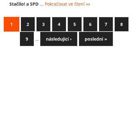
Stačilo! a SPD
...
Pokračovat ve čtení »»
1
2
3
4
5
6
7
8
9
…
následující ›
poslední »