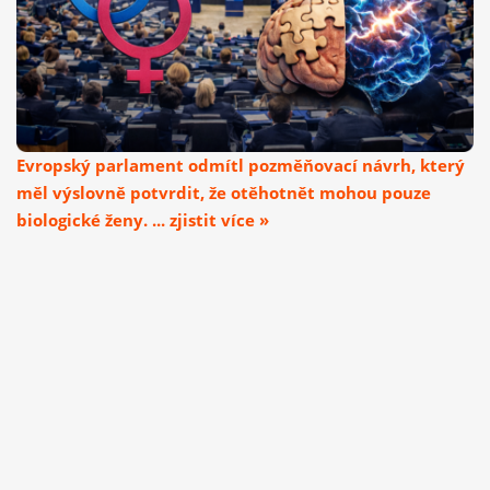
Evropský parlament odmítl pozměňovací návrh, který
měl výslovně potvrdit, že otěhotnět mohou pouze
biologické ženy. ... zjistit více »