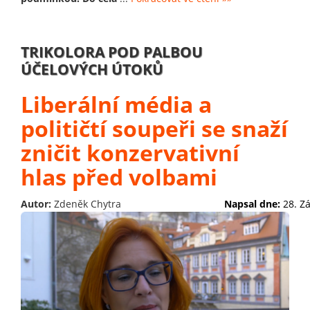
TRIKOLORA POD PALBOU
ÚČELOVÝCH ÚTOKŮ
Liberální média a
političtí soupeři se snaží
zničit konzervativní
hlas před volbami
Autor:
Zdeněk Chytra
Napsal dne:
28. Z