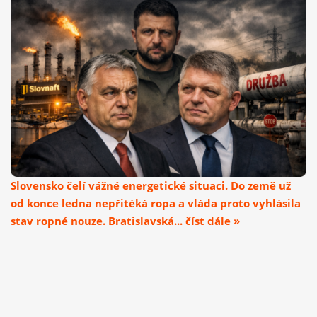
Slovensko čelí vážné energetické situaci. Do země už
od konce ledna nepřitéká ropa a vláda proto vyhlásila
stav ropné nouze. Bratislavská... číst dále »