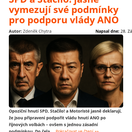
vymezují své podmínky
pro podporu vlády ANO
Autor:
Zdeněk Chytra
Napsal dne:
28. Z
Opoziční hnutí SPD, Stačilo! a Motoristé jasně deklarují,
že jsou připraveni podpořit vládu hnutí ANO po
říjnových volbách – ovšem s jednou zásadní
podmínkou. Do čela
...
Pokračovat ve čtení »»