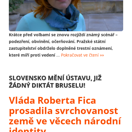
Krátce před volbami se znovu rozjíždí známý scénář –
podezření, obvinění, očerňování. Pražské státní
zastupitelství obdrželo doplněné trestní oznámení,
které míří proti vedení
...
Pokračovat ve čtení »»
SLOVENSKO MĚNÍ ÚSTAVU, JIŽ
ŽÁDNÝ DIKTÁT BRUSELU!
Vláda Roberta Fica
prosadila svrchovanost
země ve věcech národní
identity