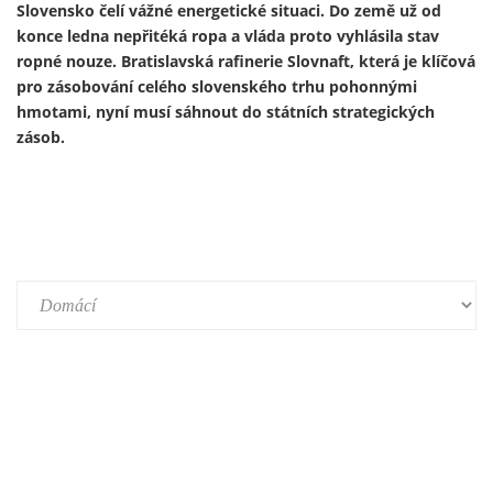
Ukrajinský prezident Volodymyr Zelenskyj 13. února
představil první útočný dron vyrobený v Německu v rámci
nově založeného německo-ukrajinského společného
podniku. Výroba je součástí širší expanze ukrajinského
zbrojního průmyslu do Evropy a je financována především z
prostředků německého obranného rozpočtu a evropských
fondů – tedy především z daní občanů Německa a Evropské
unie.