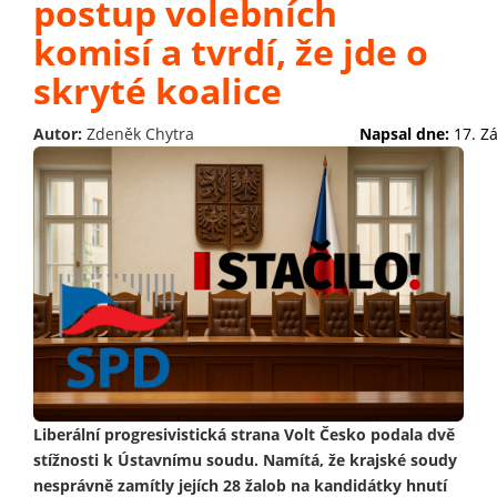
postup volebních
komisí a tvrdí, že jde o
skryté koalice
Autor:
Zdeněk Chytra
Napsal dne:
17. Z
Liberální progresivistická strana Volt Česko podala dvě
stížnosti k Ústavnímu soudu. Namítá, že krajské soudy
nesprávně zamítly jejích 28 žalob na kandidátky hnutí