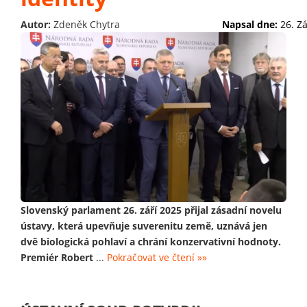
Autor:
Zdeněk Chytra
Napsal dne:
26. Z
Slovenský parlament 26. září 2025 přijal zásadní novelu
ústavy, která upevňuje suverenitu země, uznává jen
dvě biologická pohlaví a chrání konzervativní hodnoty.
Premiér Robert
...
Pokračovat ve čtení »»