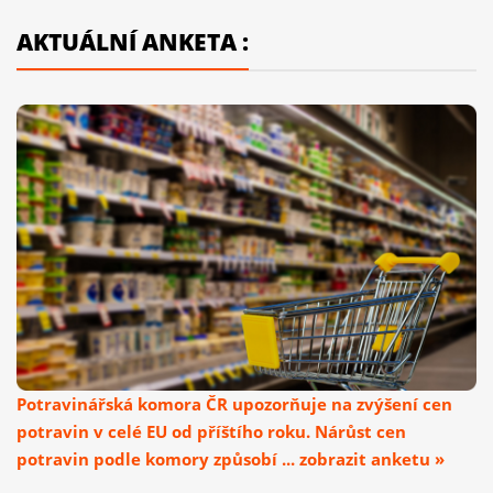
AKTUÁLNÍ ANKETA :
Potravinářská komora ČR upozorňuje na zvýšení cen
potravin v celé EU od příštího roku. Nárůst cen
potravin podle komory způsobí ... zobrazit anketu »