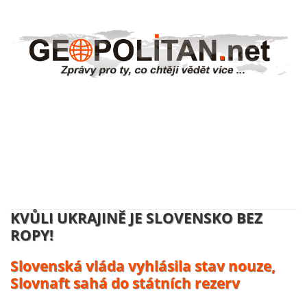
NĚMECKO ZAHAJUJE VÝROBU
UKRAJINSKÝCH DRONŮ:
Volodymyr Zelenskyj se usmívá, účty
platí daňový poplatníci