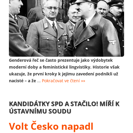
Genderová řeč se často prezentuje jako výdobytek
moderní doby a feministické lingvistiky. Historie však
ukazuje, že první kroky k jejímu zavedení podnikli už
nacisté – a že
...
Pokračovat ve čtení »»
KANDIDÁTKY SPD A STAČILO! MÍŘÍ K
ÚSTAVNÍMU SOUDU
Volt Česko napadl