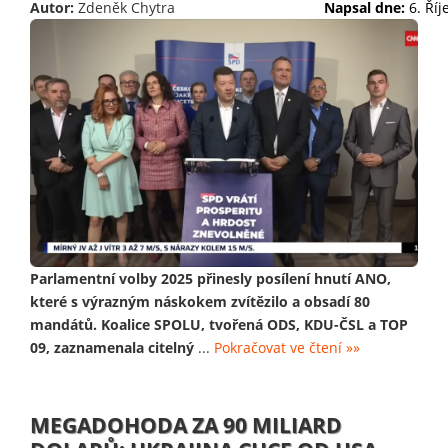
Autor:
Zdeněk Chytra
Napsal dne:
6. Ří
Parlamentní volby 2025 přinesly posílení hnutí ANO,
které s výrazným náskokem zvítězilo a obsadí 80
mandátů. Koalice SPOLU, tvořená ODS, KDU-ČSL a TOP
09, zaznamenala citelný
...
Pokračovat ve čtení »»
MEGADOHODA ZA 90 MILIARD