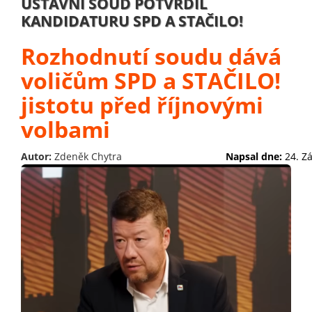
ÚSTAVNÍ SOUD POTVRDIL
KANDIDATURU SPD A STAČILO!
Rozhodnutí soudu dává
voličům SPD a STAČILO!
jistotu před říjnovými
volbami
Autor:
Zdeněk Chytra
Napsal dne:
24. Z