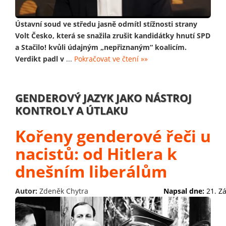
Ústavní soud ve středu jasně odmítl stížnosti strany
Volt Česko, která se snažila zrušit kandidátky hnutí SPD
a Stačilo! kvůli údajným „nepřiznaným“ koalicím.
Verdikt padl v
...
Pokračovat ve čtení »»
GENDEROVÝ JAZYK JAKO NÁSTROJ
KONTROLY A ÚTLAKU
Kořeny genderové řeči u
nacistů: od Hitlera k
dnešním liberálům
Autor:
Zdeněk Chytra
Napsal dne:
21. Z