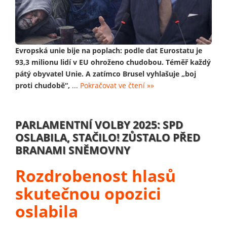
Evropská unie bije na poplach: podle dat Eurostatu je
93,3 milionu lidí v EU ohroženo chudobou. Téměř každý
pátý obyvatel Unie. A zatímco Brusel vyhlašuje „boj
proti chudobě“,
...
Pokračovat ve čtení »»
PARLAMENTNÍ VOLBY 2025: SPD
OSLABILA, STAČILO! ZŮSTALO PŘED
BRANAMI SNĚMOVNY
Rozdrobenost hlasů
skutečnou opozici
oslabila