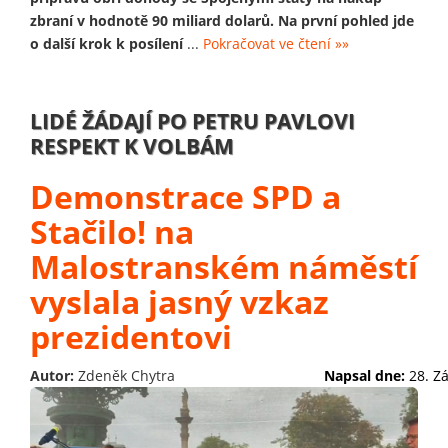
zbraní v hodnotě 90 miliard dolarů. Na první pohled jde
o další krok k posílení
...
Pokračovat ve čtení »»
LIDÉ ŽÁDAJÍ PO PETRU PAVLOVI
RESPEKT K VOLBÁM
Demonstrace SPD a
Stačilo! na
Malostranském náměstí
vyslala jasný vzkaz
prezidentovi
Autor:
Zdeněk Chytra
Napsal dne:
28. Z