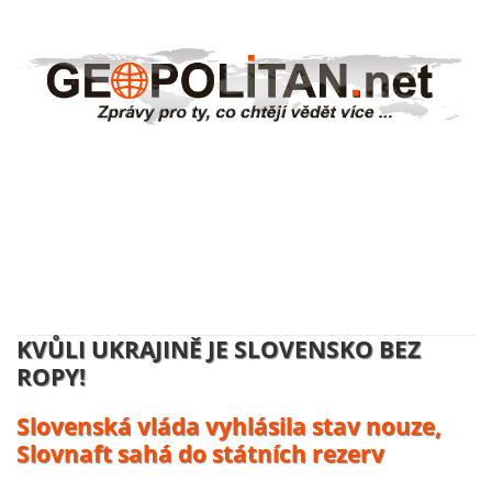
NĚMECKO ZAHAJUJE VÝROBU
UKRAJINSKÝCH DRONŮ:
Volodymyr Zelenskyj se usmívá, účty
platí daňový poplatníci