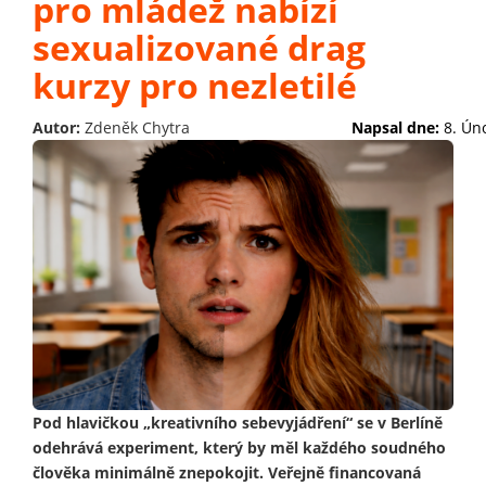
pro mládež nabízí
sexualizované drag
kurzy pro nezletilé
Autor:
Zdeněk Chytra
Napsal dne:
8. Ún
Pod hlavičkou „kreativního sebevyjádření“ se v Berlíně
odehrává experiment, který by měl každého soudného
člověka minimálně znepokojit. Veřejně financovaná