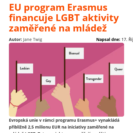
EU program Erasmus
financuje LGBT aktivity
zaměřené na mládež
Autor:
Jane Twig
Napsal dne:
17. Ř
Evropská unie v rámci programu Erasmus+ vynakládá
přibližně 2,5 milionu EUR na iniciativy zaměřené na