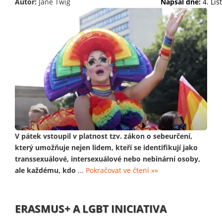
Autor:
Jane Twig
Napsal dne:
4. Li
V pátek vstoupil v platnost tzv. zákon o sebeurčení,
který umožňuje nejen lidem, kteří se identifikují jako
transsexuálové, intersexuálové nebo nebinární osoby,
ale každému, kdo
...
Pokračovat ve čtení »»
ERASMUS+ A LGBT INICIATIVA