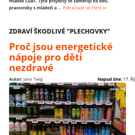
mládež LGBT. Tyto projekty se zaměřují na děti,
pracovníky s mládeží a
...
Pokračovat ve čtení »»
ZDRAVÍ ŠKODLIVÉ "PLECHOVKY"
Proč jsou energetické
nápoje pro děti
nezdravé
Autor:
Jane Twig
Napsal dne:
17. Ř