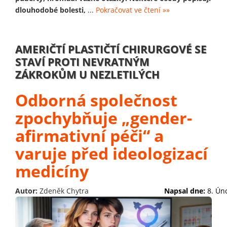
dlouhodobé bolesti,
...
Pokračovat ve čtení »»
AMERIČTÍ PLASTIČTÍ CHIRURGOVÉ SE
STAVÍ PROTI NEVRATNÝM
ZÁKROKŮM U NEZLETILÝCH
Odborná společnost
zpochybňuje „gender-
afirmativní péči“ a
varuje před ideologizací
medicíny
Autor:
Zdeněk Chytra
Napsal dne:
8. Ún