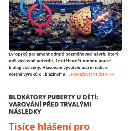
Evropský parlament odmítl pozměňovací návrh, který
měl výslovně potvrdit, že otěhotnět mohou pouze
biologické ženy. Hlasování vyvolalo ostré reakce,
včetně výroků o „blázinci“ a
...
Pokračovat ve čtení »»
BLOKÁTORY PUBERTY U DĚTÍ:
VAROVÁNÍ PŘED TRVALÝMI
NÁSLEDKY
Tisíce hlášení pro