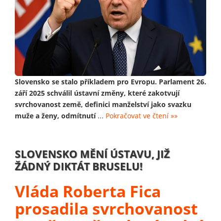
Slovensko se stalo příkladem pro Evropu. Parlament 26.
září 2025 schválil ústavní změny, které zakotvují
svrchovanost země, definici manželství jako svazku
muže a ženy, odmítnutí
...
Pokračovat ve čtení »»
SLOVENSKO MĚNÍ ÚSTAVU, JIŽ
ŽÁDNÝ DIKTÁT BRUSELU!
Vláda Roberta Fica
prosadila svrchovanost