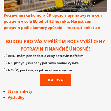
Potravinářská komora ČR upozorňuje na zvýšení cen
potravin v celé EU od příštího roku. Nárůst cen
potravin podle komory způsobí ... zobrazit anketu »
BUDOU PRO VÁS V PŘÍŠTÍM ROCE VYŠŠÍ CENY
POTRAVIN FINANČNĚ ÚNOSNÉ?
ANO, mám peněz dost a ceny potravin neřeším
NE, již nyní jsou ceny potravin hodně vysoké
NEVÍM, počkám, až jak se situace vyvine
Starší ankety
Výsledky