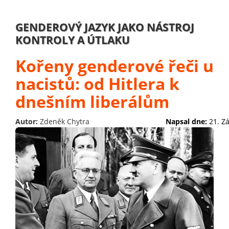
GENDEROVÝ JAZYK JAKO NÁSTROJ
KONTROLY A ÚTLAKU
Kořeny genderové řeči u
nacistů: od Hitlera k
dnešním liberálům
Autor:
Zdeněk Chytra
Napsal dne:
21. Z