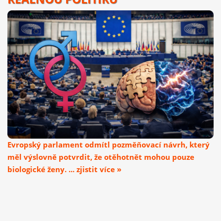
Evropský parlament odmítl pozměňovací návrh, který
měl výslovně potvrdit, že otěhotnět mohou pouze
biologické ženy. ... zjistit více »