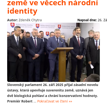
země ve věcech národní
identity
Autor:
Zdeněk Chytra
Napsal dne:
26. Z
Slovenský parlament 26. září 2025 přijal zásadní novelu
ústavy, která upevňuje suverenitu země, uznává jen
dvě biologická pohlaví a chrání konzervativní hodnoty.
Premiér Robert
...
Pokračovat ve čtení »»