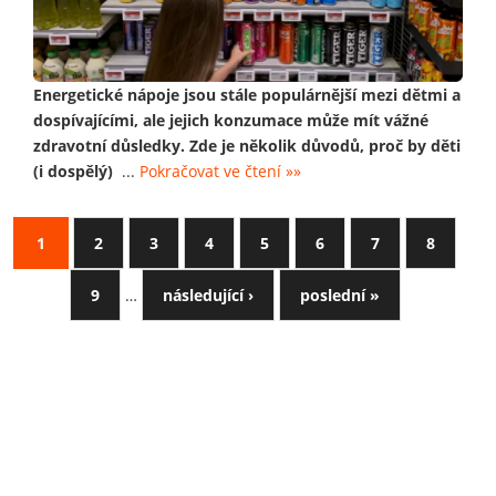
Energetické nápoje jsou stále populárnější mezi dětmi a
dospívajícími, ale jejich konzumace může mít vážné
zdravotní důsledky. Zde je několik důvodů, proč by děti
(i dospělý)
...
Pokračovat ve čtení »»
1
2
3
4
5
6
7
8
9
…
následující ›
poslední »