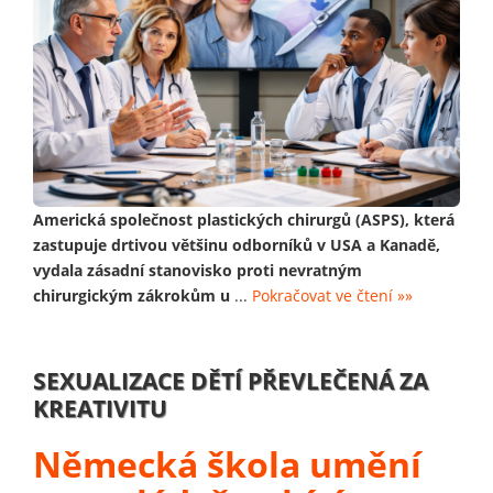
Americká společnost plastických chirurgů (ASPS), která
zastupuje drtivou většinu odborníků v USA a Kanadě,
vydala zásadní stanovisko proti nevratným
chirurgickým zákrokům u
...
Pokračovat ve čtení »»
SEXUALIZACE DĚTÍ PŘEVLEČENÁ ZA
KREATIVITU
Německá škola umění