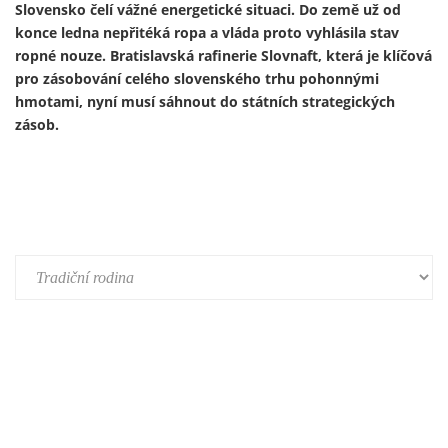
Ukrajinský prezident Volodymyr Zelenskyj 13. února
představil první útočný dron vyrobený v Německu v rámci
nově založeného německo-ukrajinského společného
podniku. Výroba je součástí širší expanze ukrajinského
zbrojního průmyslu do Evropy a je financována především z
prostředků německého obranného rozpočtu a evropských
fondů – tedy především z daní občanů Německa a Evropské
unie.