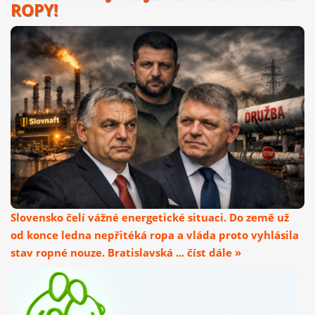
ROPY!
Slovensko čelí vážné energetické situaci. Do země už
od konce ledna nepřitéká ropa a vláda proto vyhlásila
stav ropné nouze. Bratislavská ... číst dále »