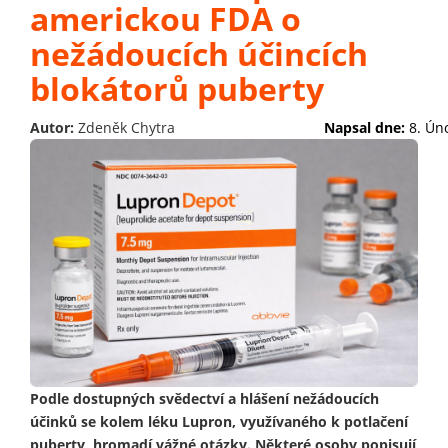
americkou FDA o
nežádoucích účincích
blokátorů puberty
Autor:
Zdeněk Chytra
Napsal dne:
8. Ún
Podle dostupných svědectví a hlášení nežádoucích
účinků se kolem léku Lupron, využívaného k potlačení
puberty, hromadí vážné otázky. Některé osoby popisují