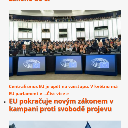
Centralismus EU je opět na vzestupu. V květnu má
EU parlament v ...Číst více »
EU pokračuje novým zákonem v
kampani proti svobodě projevu