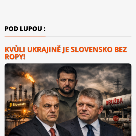
POD LUPOU :
KVŮLI UKRAJINĚ JE SLOVENSKO BEZ
ROPY!