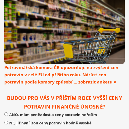
Potravinářská komora ČR upozorňuje na zvýšení cen
potravin v celé EU od příštího roku. Nárůst cen
potravin podle komory způsobí ... zobrazit anketu »
BUDOU PRO VÁS V PŘÍŠTÍM ROCE VYŠŠÍ CENY
POTRAVIN FINANČNĚ ÚNOSNÉ?
ANO, mám peněz dost a ceny potravin neřeším
NE, již nyní jsou ceny potravin hodně vysoké