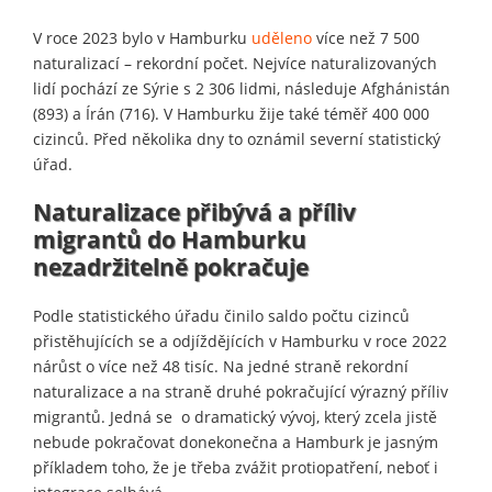
V roce 2023 bylo v Hamburku
uděleno
více než 7 500
naturalizací – rekordní počet. Nejvíce naturalizovaných
lidí pochází ze Sýrie s 2 306 lidmi, následuje Afghánistán
(893) a Írán (716). V Hamburku žije také téměř 400 000
cizinců. Před několika dny to oznámil severní statistický
úřad.
Naturalizace přibývá a příliv
migrantů do Hamburku
nezadržitelně pokračuje
Podle statistického úřadu činilo saldo počtu cizinců
přistěhujících se a odjíždějících v Hamburku v roce 2022
nárůst o více než 48 tisíc. Na jedné straně rekordní
naturalizace a na straně druhé pokračující výrazný příliv
migrantů. Jedná se o dramatický vývoj, který zcela jistě
nebude pokračovat donekonečna a Hamburk je jasným
příkladem toho, že je třeba zvážit protiopatření, neboť i