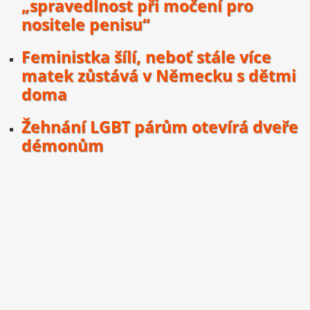
„spravedlnost při močení pro
nositele penisu“
Feministka šílí, neboť stále více
matek zůstává v Německu s dětmi
doma
Žehnání LGBT párům otevírá dveře
démonům