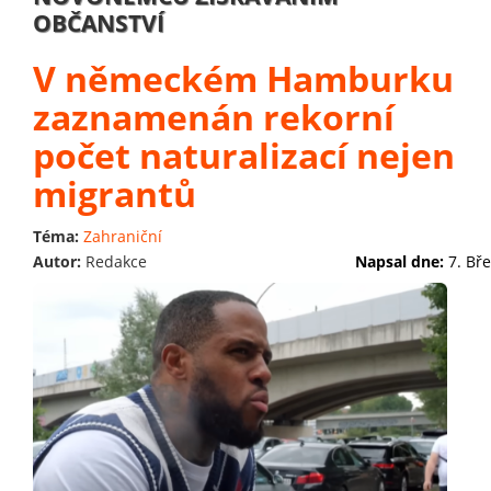
OBČANSTVÍ
V německém Hamburku
zaznamenán rekorní
počet naturalizací nejen
migrantů
Téma:
Zahraniční
Autor:
Redakce
Napsal dne:
7. Bř