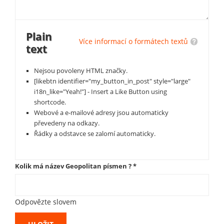
Plain
Více informací o formátech textů
text
Nejsou povoleny HTML značky.
[likebtn identifier="my_button_in_post" style="large"
i18n_like="Yeah!"] - Insert a Like Button using
shortcode.
Webové a e-mailové adresy jsou automaticky
převedeny na odkazy.
Řádky a odstavce se zalomí automaticky.
Kolik má název Geopolitan písmen ?
*
Odpovězte slovem