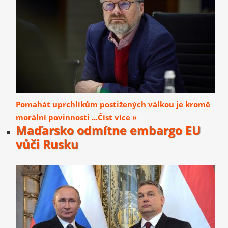
Pomahát uprchlíkům postižených válkou je kromě
morální povinnosti ...Číst více »
Maďarsko odmítne embargo EU
vůči Rusku