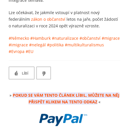
integrace selhává.
Lze očekávat, že jakmile vstoupí v platnost nový
federálním
zákon o občanství
letos na jaře, počet žádostí
o naturalizaci v roce 2024 opět výrazně vzroste.
#Německo
#Hamburk
#naturalizace
#občanství
#migrace
#imigrace
#nelegál
#politika
#multikulturalismus
#Evropa
#EU
LÍBÍ
»
POKUD SE VÁM TENTO ČLÁNEK LÍBIL, MŮŽETE NA NĚJ
PŘISPĚT KLIKEM NA TENTO ODKAZ
«