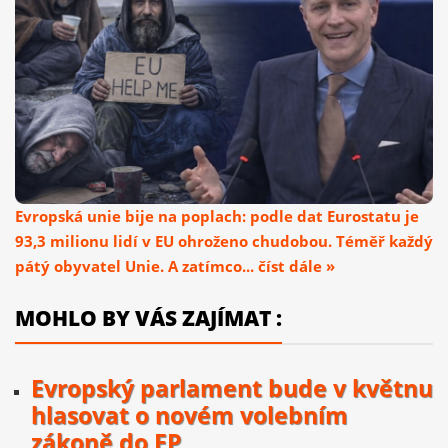
Evropská unie bije na poplach: podle dat Eurostatu je
93,3 milionu lidí v EU ohroženo chudobou. Téměř každý
pátý obyvatel Unie. A zatímco... číst dále »
MOHLO BY VÁS ZAJÍMAT :
Evropský parlament bude v květnu
hlasovat o novém volebním
zákoně do EP