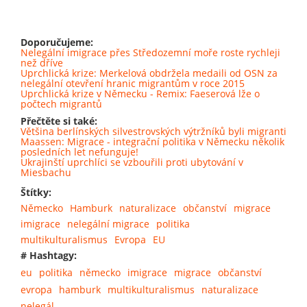
Doporučujeme:
Nelegální imigrace přes Středozemní moře roste rychleji
než dříve
Uprchlická krize: Merkelová obdržela medaili od OSN za
nelegální otevření hranic migrantům v roce 2015
Uprchlická krize v Německu - Remix: Faeserová lže o
počtech migrantů
Přečtěte si také:
Většina berlínských silvestrovských výtržníků byli migranti
Maassen: Migrace - integrační politika v Německu několik
posledních let nefunguje!
Ukrajinští uprchlíci se vzbouřili proti ubytování v
Miesbachu
Štítky:
Německo
Hamburk
naturalizace
občanství
migrace
imigrace
nelegální migrace
politika
multikulturalismus
Evropa
EU
# Hashtagy:
eu
politika
německo
imigrace
migrace
občanství
evropa
hamburk
multikulturalismus
naturalizace
nelegál