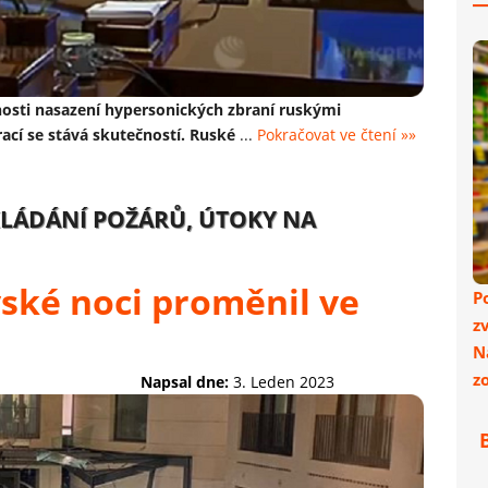
nosti nasazení hypersonických zbraní ruskými
rací se stává skutečností. Ruské
...
Pokračovat ve čtení »»
AKLÁDÁNÍ POŽÁRŮ, ÚTOKY NA
vské noci proměnil ve
P
z
N
z
Napsal dne:
3. Leden 2023