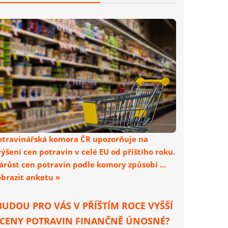
otravinářská komora ČR upozorňuje na
výšení cen potravin v celé EU od příštího roku.
árůst cen potravin podle komory způsobí ...
obrazit anketu »
BUDOU PRO VÁS V PŘÍŠTÍM ROCE VYŠŠÍ
CENY POTRAVIN FINANČNĚ ÚNOSNÉ?