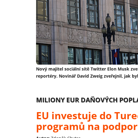
Nový majitel sociální sítě Twitter Elon Musk zv
reportéry. Novinář David Zweig zveřejnil, jak byl
MILIONY EUR DAŇOVÝCH POPL
EU investuje do Ture
programů na podpor