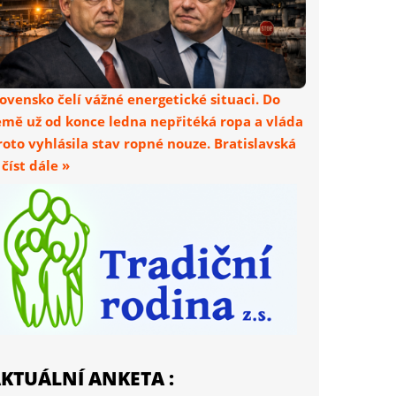
lovensko čelí vážné energetické situaci. Do
emě už od konce ledna nepřitéká ropa a vláda
roto vyhlásila stav ropné nouze. Bratislavská
. číst dále »
KTUÁLNÍ ANKETA :