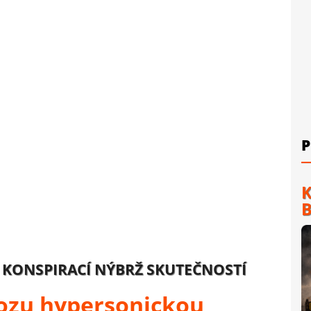
P
K
B
 KONSPIRACÍ NÝBRŽ SKUTEČNOSTÍ
ozu hypersonickou