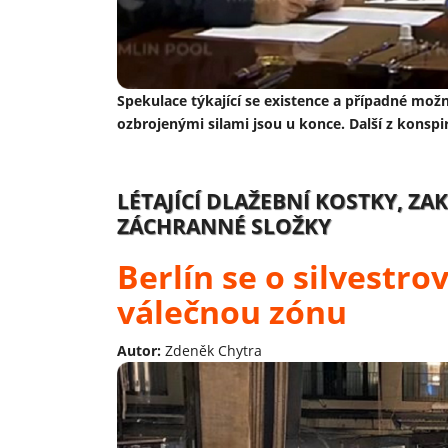
Spekulace týkající se existence a případné mož
ozbrojenými silami jsou u konce. Další z konspi
LÉTAJÍCÍ DLAŽEBNÍ KOSTKY, Z
ZÁCHRANNÉ SLOŽKY
Berlín se o silvestro
válečnou zónu
Autor:
Zdeněk Chytra