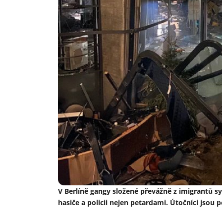
V Berlíně gangy složené převážně z imigrantů sy
hasiče a policii nejen petardami. Útočníci jsou p