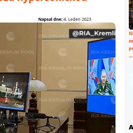
Napsal dne:
4. Leden 2023
S
z
p
..
A