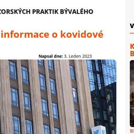
NZORSKÝCH PRAKTIK BÝVALÉHO
V
 informace o kovidové
K
B
Napsal dne:
3. Leden 2023
S