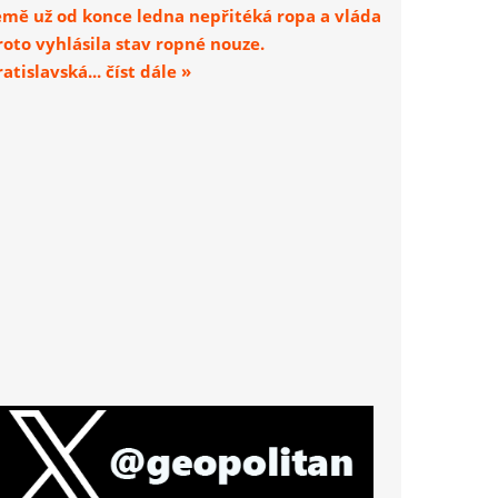
emě už od konce ledna nepřitéká ropa a vláda
roto vyhlásila stav ropné nouze.
atislavská... číst dále »