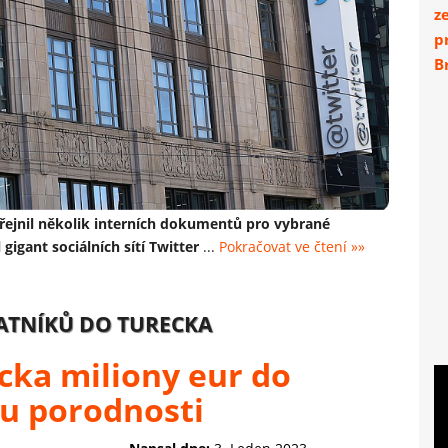
z
p
Br
eřejnil několik interních dokumentů pro vybrané
 gigant sociálních sítí Twitter
...
Pokračovat ve čtení »»
ATNÍKŮ DO TURECKA
cka miliony eur do
u porodnosti