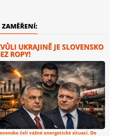
 ZAMĚŘENÍ:
VŮLI UKRAJINĚ JE SLOVENSKO
EZ ROPY!
lovensko čelí vážné energetické situaci. Do