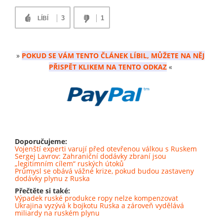
3
1
LÍBÍ
»
POKUD SE VÁM TENTO ČLÁNEK LÍBIL, MŮŽETE NA NĚJ
PŘISPĚT KLIKEM NA TENTO ODKAZ
«
Doporučujeme:
Vojenští experti varují před otevřenou válkou s Ruskem
Sergej Lavrov: Zahraniční dodávky zbraní jsou
„legitimním cílem“ ruských útoků
Průmysl se obává vážné krize, pokud budou zastaveny
dodávky plynu z Ruska
Přečtěte si také:
Výpadek ruské produkce ropy nelze kompenzovat
Ukrajina vyzývá k bojkotu Ruska a zároveň vydělává
miliardy na ruském plynu