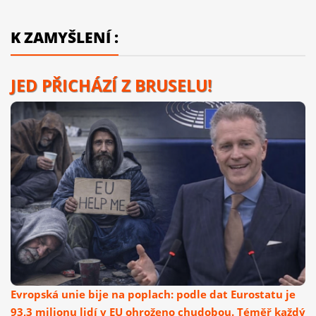
K ZAMYŠLENÍ :
JED PŘICHÁZÍ Z BRUSELU!
Evropská unie bije na poplach: podle dat Eurostatu je
93,3 milionu lidí v EU ohroženo chudobou. Téměř každý