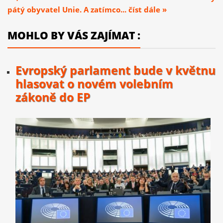
pátý obyvatel Unie. A zatímco... číst dále »
MOHLO BY VÁS ZAJÍMAT :
Evropský parlament bude v květnu
hlasovat o novém volebním
zákoně do EP