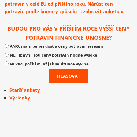
potravin v celé EU od příštího roku. Nárůst cen
potravin podle komory způsobí ... zobrazit anketu »
BUDOU PRO VÁS V PŘÍŠTÍM ROCE VYŠŠÍ CENY
POTRAVIN FINANČNĚ ÚNOSNÉ?
ANO, mám peněz dost a ceny potravin neřeším
NE, již nyní jsou ceny potravin hodně vysoké
NEVÍM, počkám, až jak se situace vyvine
Starší ankety
Výsledky