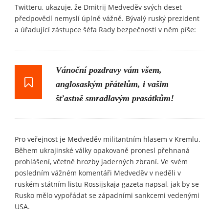
Twitteru, ukazuje, že Dmitrij Medveděv svých deset
předpovědí nemyslí úplně vážně. Bývalý ruský prezident
a úřadující zástupce šéfa Rady bezpečnosti v něm píše:
Vánoční pozdravy vám všem,
anglosaským přátelům, i vašim
šťastně smradlavým prasátkům!
Pro veřejnost je Medveděv militantním hlasem v Kremlu.
Během ukrajinské války opakovaně pronesl přehnaná
prohlášení, včetně hrozby jaderných zbraní. Ve svém
posledním vážném komentáři Medveděv v neděli v
ruském státním listu Rossijskaja gazeta napsal, jak by se
Rusko mělo vypořádat se západními sankcemi vedenými
USA.