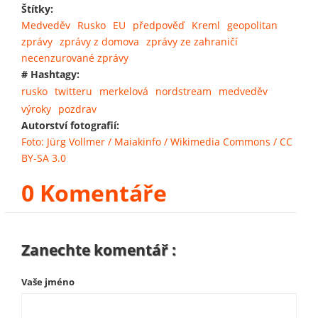
Štítky:
Medveděv
Rusko
EU
předpověď
Kreml
geopolitan
zprávy
zprávy z domova
zprávy ze zahraničí
necenzurované zprávy
# Hashtagy:
rusko
twitteru
merkelová
nordstream
medveděv
výroky
pozdrav
Autorství fotografií:
Foto: Jürg Vollmer / Maiakinfo / Wikimedia Commons / CC
BY-SA 3.0
0 Komentáře
Zanechte komentář :
Vaše jméno