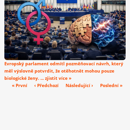
Evropský parlament odmítl pozměňovací návrh, který
měl výslovně potvrdit, že otěhotnět mohou pouze
biologické ženy. ... zjistit více »
« První
‹ Předchozí
Následující ›
Poslední »