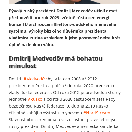
Bývalý ruský prezident Dmitrij Medveděv učinil deset
předpovědí pro rok 2023, včetně růstu cen energií,
konce EU a zhroucení Brettonwoodského měnového
systému. Výroky blízkého důvěrníka prezidenta
Vladimira Putina vzhledem k jeho postavení nelze brát
úplně na lehkou váhu.
Dmitrij Medveděv má bohatou
minulost
Dmitrij
#Medveděv
byl v letech 2008 až 2012
prezidentem Ruska a poté až do roku 2020 předsedou
vlády Ruské federace. Od roku 2012 je předsedou strany
Jednotné
#Rusko
a od roku 2020 zástupcem šéfa Rady
bezpečnosti Ruské federace. 9. dubna 2010 Rusko
oficiálně zahájilo výstavbu plynovodu
#NordStream
.
Slavnostního ceremoniálu se zúčastnili právě tehdejší
ruský prezident Dmitrij Medveděv a německá kancléřka