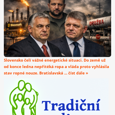
Slovensko čelí vážné energetické situaci. Do země už
od konce ledna nepřitéká ropa a vláda proto vyhlásila
stav ropné nouze. Bratislavská ... číst dále »