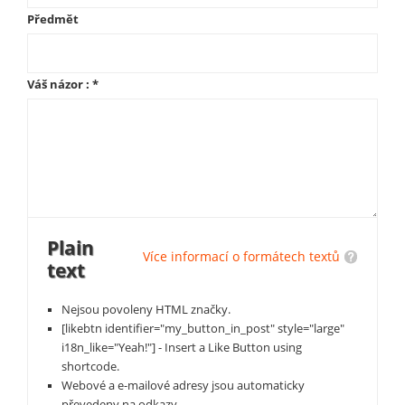
Předmět
Váš názor :
*
Plain
Více informací o formátech textů
text
Nejsou povoleny HTML značky.
[likebtn identifier="my_button_in_post" style="large"
i18n_like="Yeah!"] - Insert a Like Button using
shortcode.
Webové a e-mailové adresy jsou automaticky
převedeny na odkazy.