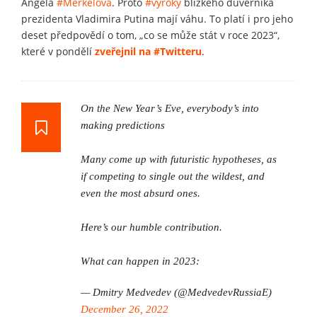
Angela
#Merkelová
. Proto
#výroky
blízkého důvěrníka
prezidenta Vladimira Putina mají váhu. To platí i pro jeho
deset předpovědí o tom, „co se může stát v roce 2023“,
které v pondělí
zveřejnil na
#Twitteru
.
On the New Year’s Eve, everybody’s into
making predictions
Many come up with futuristic hypotheses, as
if competing to single out the wildest, and
even the most absurd ones.
Here’s our humble contribution.
What can happen in 2023:
— Dmitry Medvedev (@MedvedevRussiaE)
December 26, 2022