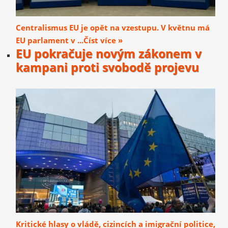
Centralismus EU je opět na vzestupu. V květnu má
EU parlament v ...Číst více »
EU pokračuje novým zákonem v
kampani proti svobodě projevu
Kritické hlasy o vládě, cizincích a imigrační politice,