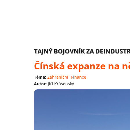
TAJNÝ BOJOVNÍK ZA DEINDUSTR
Čínská expanze na n
Téma:
Zahraniční
Finance
Autor:
Jiří Krásenský