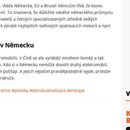
m. Vláda Německa, EU a Brusel Němcům říká, že konec
ěstí. To znamená, že důležité odvětví německého průmyslu
avatelů a četných specializovaných středně velkých
 k výrobě nejlepších světových spalovacích motorů a nyní
y v Německu
tromobilů. V Číně se ale vyrábějí mnohem levněji a tak
. Kdo si v Německu nemůže dovolit drahý elektromobil,
m počítají. A jejich výpočet pravděpodobně vyjde, protože
 náruče.
rence
#politika
#deindustrializace
#energie
V
K
B