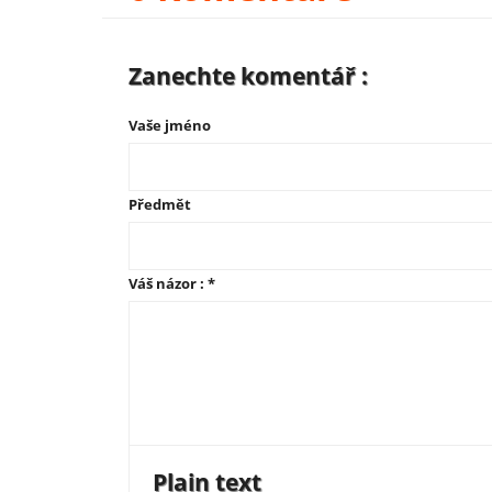
Zanechte komentář :
Vaše jméno
Předmět
Váš názor :
*
Plain text