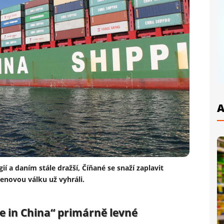
A
 a daním stále dražší, Číňané se snaží zaplavit
novou válku už vyhráli.
e in China“ primárně levné