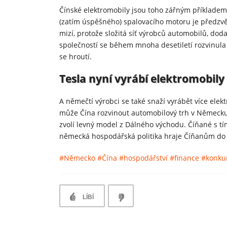
Čínské elektromobily jsou toho zářným příklade
(zatím úspěšného) spalovacího motoru je předzv
mizí, protože složitá síť výrobců automobilů, dod
společností se během mnoha desetiletí rozvinula
se hroutí.
Tesla nyní vyrábí elektromobil
A němečtí výrobci se také snaží vyrábět více elek
může Čína rozvinout automobilový trh v Německu
zvolí levný model z Dálného východu. Číňané s tí
německá hospodářská politika hraje Číňanům do
#Německo
#Čína
#hospodářství
#finance
#konku
LÍBÍ