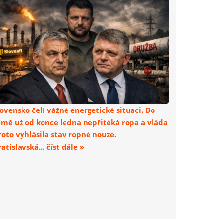
lovensko čelí vážné energetické situaci. Do
emě už od konce ledna nepřitéká ropa a vláda
roto vyhlásila stav ropné nouze.
atislavská... číst dále »