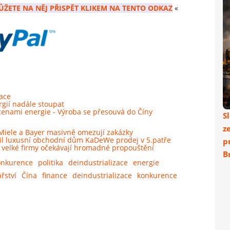
ŮŽETE NA NĚJ PŘISPĚT KLIKEM NA TENTO ODKAZ
«
ace
gií nadále stoupat
 cenami energie - Výroba se přesouvá do Číny
S
z
Miele a Bayer masivně omezují zakázky
il luxusní obchodní dům KaDeWe prodej v 5.patře
p
 velké firmy očekávají hromadné propouštění
Br
onkurence
politika
deindustrializace
energie
řství
Čína
finance
deindustrializace
konkurence