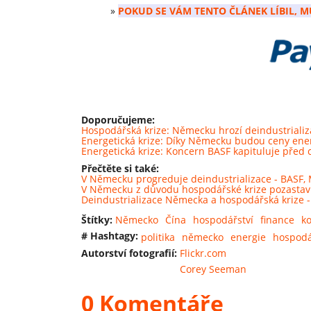
»
POKUD SE VÁM TENTO ČLÁNEK LÍBIL, M
Doporučujeme:
Hospodářská krize: Německu hrozí deindustrializ
Energetická krize: Díky Německu budou ceny ener
Energetická krize: Koncern BASF kapituluje před
Přečtěte si také:
V Německu progreduje deindustrializace - BASF, 
V Německu z důvodu hospodářské krize pozastav
Deindustrializace Německa a hospodářská krize -
Štítky:
Německo
Čína
hospodářství
finance
k
# Hashtagy:
politika
německo
energie
hospodá
Autorství fotografií:
Flickr.com
Corey Seeman
0 Komentáře