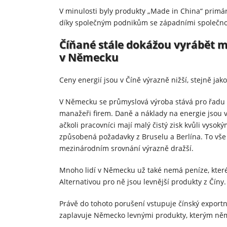
V minulosti byly produkty „Made in China“ primárně
díky společným podnikům se západními společno
Číňané stále dokážou vyrábět m
v Německu
Ceny energií jsou v Číně výrazně nižší, stejně ja
V Německu se průmyslová výroba stává pro řadu fi
manažeři firem. Daně a náklady na energie jsou v
ačkoli pracovníci mají malý čistý zisk kvůli vys
způsobená požadavky z Bruselu a Berlína. To vš
mezinárodním srovnání výrazně dražší.
Mnoho lidí v Německu už také nemá peníze, které 
Alternativou pro ně jsou levnější produkty z Číny.
Právě do tohoto porušení vstupuje čínský export
zaplavuje Německo levnými produkty, kterým n