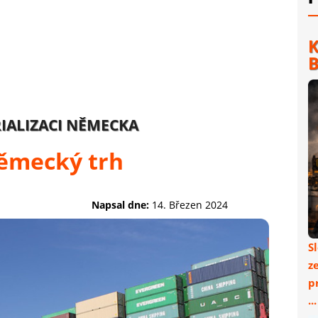
K
B
IALIZACI NĚMECKA
ěmecký trh
Napsal dne:
14. Březen 2024
S
z
p
..