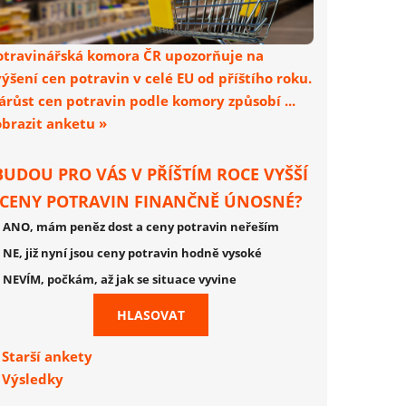
otravinářská komora ČR upozorňuje na
výšení cen potravin v celé EU od příštího roku.
árůst cen potravin podle komory způsobí ...
obrazit anketu »
BUDOU PRO VÁS V PŘÍŠTÍM ROCE VYŠŠÍ
CENY POTRAVIN FINANČNĚ ÚNOSNÉ?
ANO, mám peněz dost a ceny potravin neřeším
NE, již nyní jsou ceny potravin hodně vysoké
NEVÍM, počkám, až jak se situace vyvine
Starší ankety
Výsledky