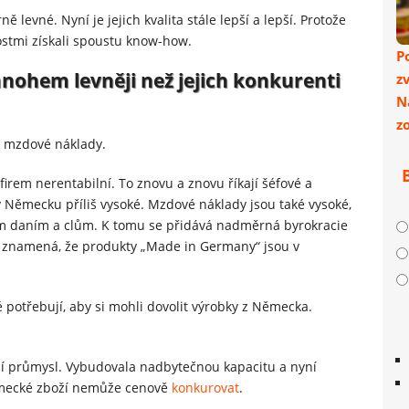
 levné. Nyní je jejich kvalita stále lepší a lepší. Protože
stmi získali spoustu know-how.
P
nohem levněji než jejich konkurenti
z
N
z
ko mzdové náklady.
rem nerentabilní. To znovu a znovu říkají šéfové a
 Německu příliš vysoké. Mzdové náklady jsou také vysoké,
okým daním a clům. K tomu se přidává nadměrná byrokracie
e znamená, že produkty „Made in Germany“ jsou v
potřebují, aby si mohli dovolit výrobky z Německa.
ní průmysl. Vybudovala nadbytečnou kapacitu a nyní
ěmecké zboží nemůže cenově
konkurovat
.