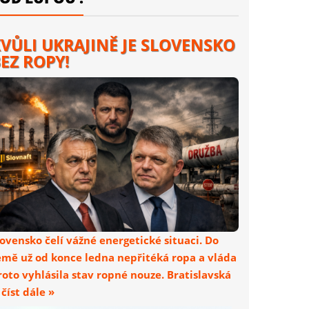
VŮLI UKRAJINĚ JE SLOVENSKO
EZ ROPY!
lovensko čelí vážné energetické situaci. Do
emě už od konce ledna nepřitéká ropa a vláda
roto vyhlásila stav ropné nouze. Bratislavská
. číst dále »