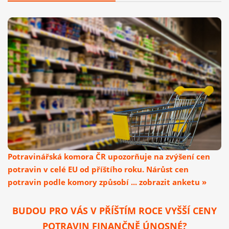
Potravinářská komora ČR upozorňuje na zvýšení cen
potravin v celé EU od příštího roku. Nárůst cen
potravin podle komory způsobí ... zobrazit anketu »
BUDOU PRO VÁS V PŘÍŠTÍM ROCE VYŠŠÍ CENY
POTRAVIN FINANČNĚ ÚNOSNÉ?