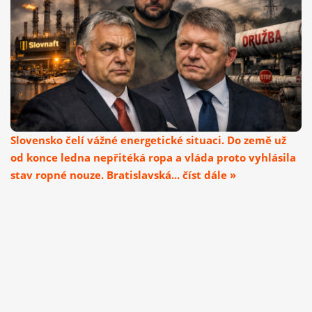
Slovensko čelí vážné energetické situaci. Do země už
od konce ledna nepřitéká ropa a vláda proto vyhlásila
stav ropné nouze. Bratislavská... číst dále »