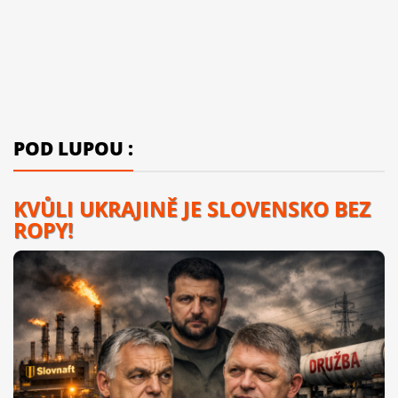
POD LUPOU :
KVŮLI UKRAJINĚ JE SLOVENSKO BEZ
ROPY!