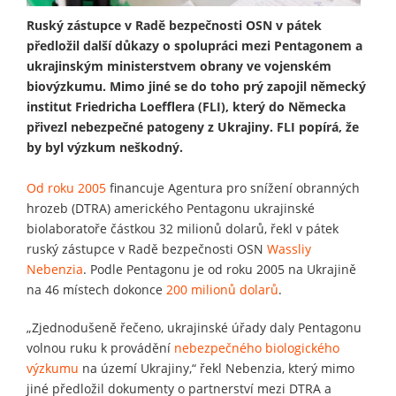
Ruský zástupce v Radě bezpečnosti OSN v pátek
předložil další důkazy o spolupráci mezi Pentagonem a
ukrajinským ministerstvem obrany ve vojenském
biovýzkumu. Mimo jiné se do toho prý zapojil německý
institut Friedricha Loefflera (FLI), který do Německa
přivezl nebezpečné patogeny z Ukrajiny. FLI popírá, že
by byl výzkum neškodný.
Od roku 2005
financuje Agentura pro snížení obranných
hrozeb (DTRA) amerického Pentagonu ukrajinské
biolaboratoře částkou 32 milionů dolarů, řekl v pátek
ruský zástupce v Radě bezpečnosti OSN
Wassliy
Nebenzia
. Podle Pentagonu je od roku 2005 na Ukrajině
na 46 místech dokonce
200 milionů dolarů
.
„Zjednodušeně řečeno, ukrajinské úřady daly Pentagonu
volnou ruku k provádění
nebezpečného biologického
výzkumu
na území Ukrajiny,“ řekl Nebenzia, který mimo
jiné předložil dokumenty o partnerství mezi DTRA a