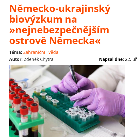
Německo-ukrajinský
biovýzkum na
»nejnebezpečnějším
ostrově Německa«
Téma:
Zahraniční
Věda
Autor:
Zdeněk Chytra
Napsal dne:
22. B