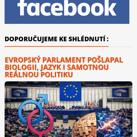
DOPORUČUJEME KE SHLÉDNUTÍ :
EVROPSKÝ PARLAMENT POŠLAPAL
BIOLOGII, JAZYK I SAMOTNOU
REÁLNOU POLITIKU