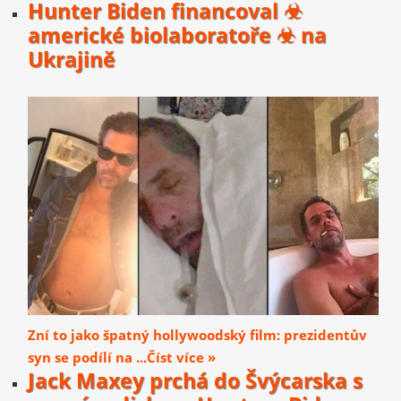
Hunter Biden financoval ☣
americké biolaboratoře ☣ na
Ukrajině
Zní to jako špatný hollywoodský film: prezidentův
syn se podílí na ...Číst více »
Jack Maxey prchá do Švýcarska s