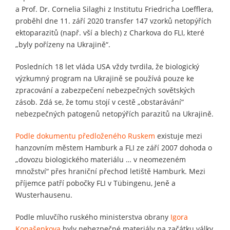
a Prof. Dr. Cornelia Silaghi z Institutu Friedricha Loefflera,
proběhl dne 11. září 2020 transfer 147 vzorků netopýřích
ektoparazitů (např. vší a blech) z Charkova do FLI, které
„byly pořízeny na Ukrajině“.
Posledních 18 let vláda USA vždy tvrdila, že biologický
výzkumný program na Ukrajině se používá pouze ke
zpracování a zabezpečení nebezpečných sovětských
zásob. Zdá se, že tomu stojí v cestě „obstarávání“
nebezpečných patogenů netopýřích parazitů na Ukrajině.
Podle dokumentu předloženého Ruskem
existuje mezi
hanzovním městem Hamburk a FLI ze září 2007 dohoda o
„dovozu biologického materiálu … v neomezeném
množství“ přes hraniční přechod letiště Hamburk. Mezi
příjemce patří pobočky FLI v Tübingenu, Jeně a
Wusterhausenu.
Podle mluvčího ruského ministerstva obrany
Igora
Konašenkova
byly nebezpečné materiály na začátku války