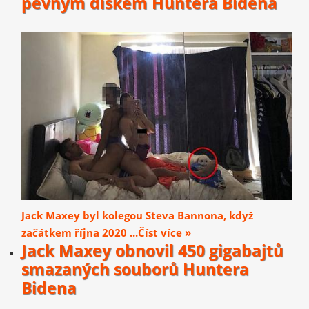
pevným diskem Huntera Bidena
Jack Maxey byl kolegou Steva Bannona, když
začátkem října 2020 ...Číst více »
Jack Maxey obnovil 450 gigabajtů
smazaných souborů Huntera
Bidena