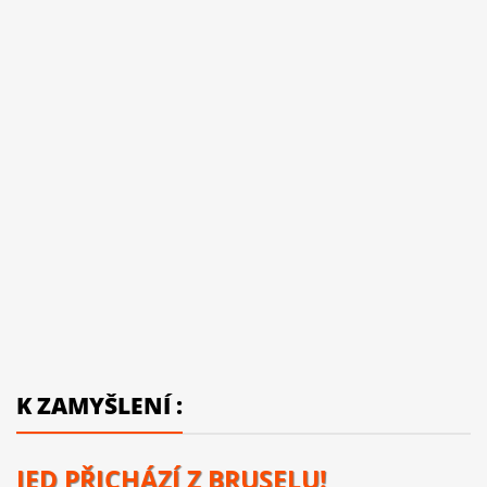
K ZAMYŠLENÍ :
JED PŘICHÁZÍ Z BRUSELU!