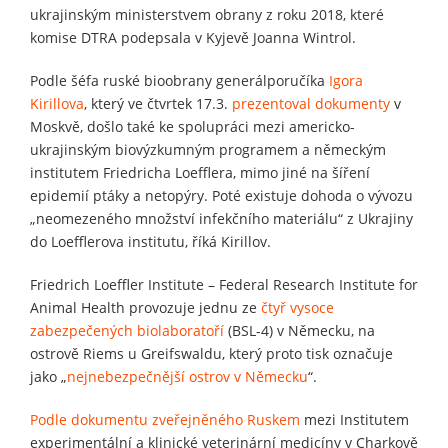
ukrajinským ministerstvem obrany z roku 2018, které
komise DTRA podepsala v Kyjevě Joanna Wintrol.
Podle šéfa ruské bioobrany generálporučíka
Igora
Kirillova
, který ve čtvrtek 17.3.
prezentoval dokumenty
v
Moskvě, došlo také ke spolupráci mezi americko-
ukrajinským biovýzkumným programem a německým
institutem Friedricha Loefflera, mimo jiné na šíření
epidemií ptáky a netopýry. Poté existuje dohoda o vývozu
„neomezeného množství infekčního materiálu“ z Ukrajiny
do Loefflerova institutu, říká Kirillov.
Friedrich Loeffler Institute – Federal Research Institute for
Animal Health provozuje jednu ze
čtyř vysoce
zabezpečených biolaboratoří
(BSL-4) v Německu, na
ostrově Riems u Greifswaldu, který proto tisk označuje
jako „
nejnebezpečnější ostrov v Německu
“.
Podle dokumentu zveřejněného Ruskem
mezi Institutem
experimentální a klinické veterinární medicíny v Charkově