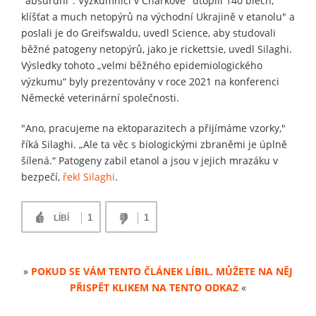
"absurdní". Výzkumníci v Charkově "utopili 140 blech,
klíšťat a much netopýrů na východní Ukrajině v etanolu" a
poslali je do Greifswaldu, uvedl Science, aby studovali
běžné patogeny netopýrů, jako je rickettsie, uvedl Silaghi.
Výsledky tohoto „velmi běžného epidemiologického
výzkumu“ byly prezentovány v roce 2021 na konferenci
Německé veterinární společnosti.
"Ano, pracujeme na ektoparazitech a přijímáme vzorky,"
říká Silaghi. „Ale ta věc s biologickými zbraněmi je úplně
šílená.“ Patogeny zabil etanol a jsou v jejich mrazáku v
bezpečí,
řekl Silaghi
.
1
1
LÍBÍ
»
POKUD SE VÁM TENTO ČLÁNEK LÍBIL, MŮŽETE NA NĚJ
PŘISPĚT KLIKEM NA TENTO ODKAZ
«