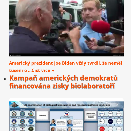
Americký prezident Joe Biden vždy tvrdil, že neměl
tušení o ...Číst více »
Kampaň amerických demokratů
financována zisky biolaboratoří