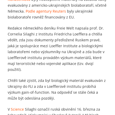
evakuovány z americko-ukrajinských biolaboratoří, včetně
Německa.
Podle agentury Reuters
byly ukrajinské
biolaboratoře rovněž financovány z EU.
Redakce německého deníku Freie Welt napsala prof. Dr.
Cornelia Silaghi z Institutu Friedricha Loefflera a chtěla
vědět, zda jsou dokumenty předložené Ruskem pravé,
jaká je spolupráce mezi Loeffler Institute a biologickými
laboratořemi nebo výzkumníky na Ukrajině a zda bude v
Loefflerově institutu prováděn výzkum materiálů, které
mají teroristické nebo vojenské aplikace (tzv. dvojí
použití).
Chtěli také zjistit, zda byl biologický materiál evakuován z
Ukrajiny do FLI a zda v Loefflerově institutu probíhá
výzkum gain-of-function. Na odpověď se stále čeká a
může být odeslána později.
V
Science
Silaghi označil ruská obvinění 16. března za