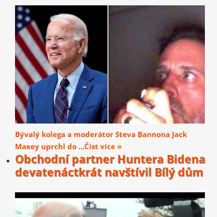
Bývalý kolega a moderátor Steva Bannona Jack
Maxey uprchl do ...Číst více »
Obchodní partner Huntera Bidena
devatenáctkrát navštívil Bílý dům