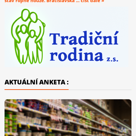
stav ropné nouze. Bratislavská ... číst dále »
AKTUÁLNÍ ANKETA :