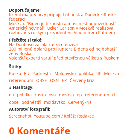
Doporučujeme:
Kreml má prý brzy připojit Luhansk a Doněck k Ruské
federaci
Moskva: "Biden je terorista a musí nést odpovědnost"
Americký novinář Tucker Carlson v Moskvě realizoval
rozhovor s ruským prezidentem Vladimirem Putinem
Přečtěte si také:
Na Donbasu začala ruská ofenziva
200 milionů dolarů pro Huntera Bidena od nejbohatší
ženy Ruska
Vojenští experti varují před otevřenou válkou s Ruskem
Štítky:
Rusko
EU
Podněstří
Moldavsko
politika
RF
Moskva
referendum
OBSE
OSN
EP
Červený kříž
# Hashtagy:
eu
politika
rusko
osn
moskva
ep
referendum
rf
obse
podněstří
moldavsko
Červenýkříž
Autorství fotografií:
Screenshot: Youtube.com / Koláž: Redakce
0 Komentáře