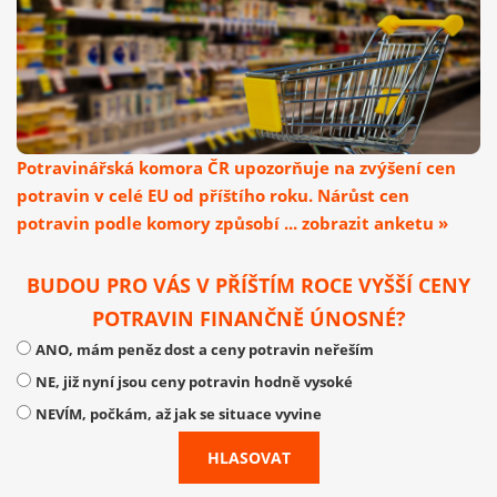
Potravinářská komora ČR upozorňuje na zvýšení cen
potravin v celé EU od příštího roku. Nárůst cen
potravin podle komory způsobí ... zobrazit anketu »
BUDOU PRO VÁS V PŘÍŠTÍM ROCE VYŠŠÍ CENY
POTRAVIN FINANČNĚ ÚNOSNÉ?
ANO, mám peněz dost a ceny potravin neřeším
NE, již nyní jsou ceny potravin hodně vysoké
NEVÍM, počkám, až jak se situace vyvine