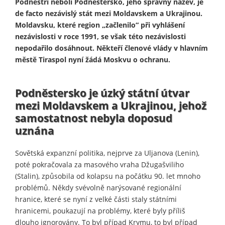
Podněstří neboli Podněstersko, jeho správný název, je
de facto nezávislý stát mezi Moldavskem a Ukrajinou.
Moldavsku, které region „začlenilo“ při vyhlášení
nezávislosti v roce 1991, se však této nezávislosti
nepodařilo dosáhnout. Někteří členové vlády v hlavním
městě Tiraspol nyní žádá Moskvu o ochranu.
Podněstersko je úzký státní útvar
mezi Moldavskem a Ukrajinou, jehož
samostatnost nebyla doposud
uznána
Sovětská expanzní politika, nejprve za Uljanova (Lenin),
poté pokračovala za masového vraha Džugašviliho
(Stalin), způsobila od kolapsu na počátku 90. let mnoho
problémů. Někdy svévolně narýsované regionální
hranice, které se nyní z velké části staly státními
hranicemi, poukazují na problémy, které byly příliš
dlouho ignorovány. To byl případ Krymu, to byl případ