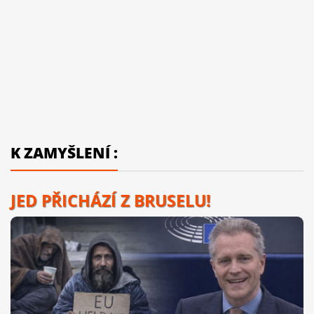
K ZAMYŠLENÍ :
JED PŘICHÁZÍ Z BRUSELU!