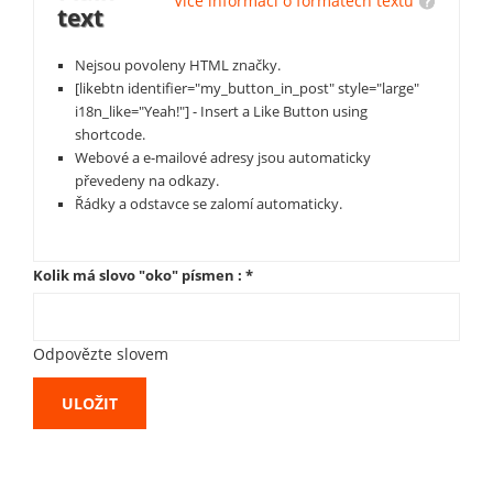
Více informací o formátech textů
text
Nejsou povoleny HTML značky.
[likebtn identifier="my_button_in_post" style="large"
i18n_like="Yeah!"] - Insert a Like Button using
shortcode.
Webové a e-mailové adresy jsou automaticky
převedeny na odkazy.
Řádky a odstavce se zalomí automaticky.
Kolik má slovo "oko" písmen :
*
Odpovězte slovem