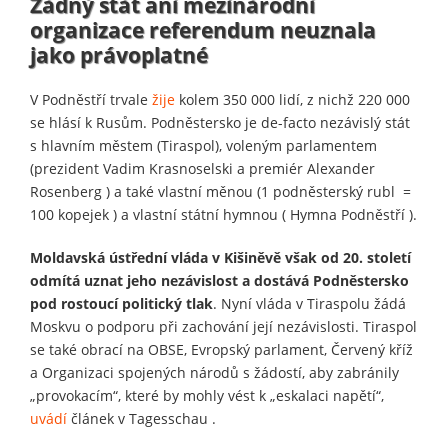
Žádný stát ani mezinárodní
organizace referendum neuznala
jako právoplatné
V Podněstří trvale
žije
kolem 350 000 lidí, z nichž 220 000
se hlásí k Rusům. Podněstersko je de-facto nezávislý stát
s hlavním městem (Tiraspol), voleným parlamentem
(prezident Vadim Krasnoselski a premiér Alexander
Rosenberg ) a také vlastní měnou (1 podněsterský rubl =
100 kopejek ) a vlastní státní hymnou ( Hymna Podněstří ).
Moldavská ústřední vláda v Kišiněvě však od 20. století
odmítá uznat jeho nezávislost a dostává Podněstersko
pod rostoucí politický tlak
. Nyní vláda v Tiraspolu žádá
Moskvu o podporu při zachování její nezávislosti. Tiraspol
se také obrací na OBSE, Evropský parlament, Červený kříž
a Organizaci spojených národů s žádostí, aby zabránily
„provokacím“, které by mohly vést k „eskalaci napětí“,
uvádí
článek v Tagesschau .