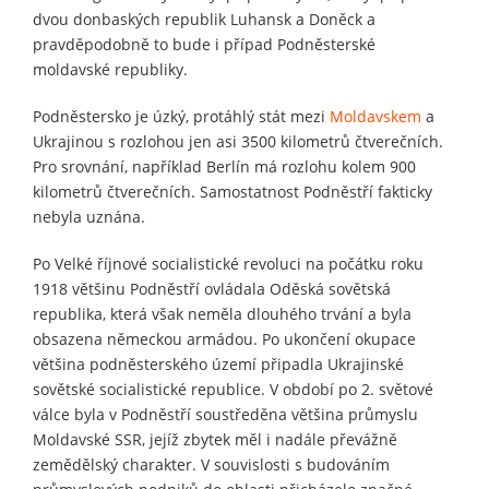
dvou donbaských republik Luhansk a Doněck a
pravděpodobně to bude i případ Podněsterské
moldavské republiky.
Podněstersko je úzký, protáhlý stát mezi
Moldavskem
a
Ukrajinou s rozlohou jen asi 3500 kilometrů čtverečních.
Pro srovnání, například Berlín má rozlohu kolem 900
kilometrů čtverečních. Samostatnost Podněstří fakticky
nebyla uznána.
Po Velké říjnové socialistické revoluci na počátku roku
1918 většinu Podněstří ovládala Oděská sovětská
republika, která však neměla dlouhého trvání a byla
obsazena německou armádou. Po ukončení okupace
většina podněsterského území připadla Ukrajinské
sovětské socialistické republice. V období po 2. světové
válce byla v Podněstří soustředěna většina průmyslu
Moldavské SSR, jejíž zbytek měl i nadále převážně
zemědělský charakter. V souvislosti s budováním