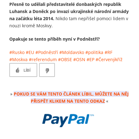
Přesně to udělali představitelé donbaských republik
Luhansk a Doněck po invazi ukrajinské národní armády
na začátku léta 2014.
Nikdo tam nepřišel pomoci lidem v
nouzi kromě Moskvy.
Opakuje se tento příběh nyní v Podněstří?
#Rusko
#EU
#Podněstří
#Moldavsko
#politika
#RF
#Moskva
#referendum
#OBSE
#OSN
#EP
#Červenýkříž
LÍBÍ
»
POKUD SE VÁM TENTO ČLÁNEK LÍBIL, MŮŽETE NA NĚJ
PŘISPĚT KLIKEM NA TENTO ODKAZ
«