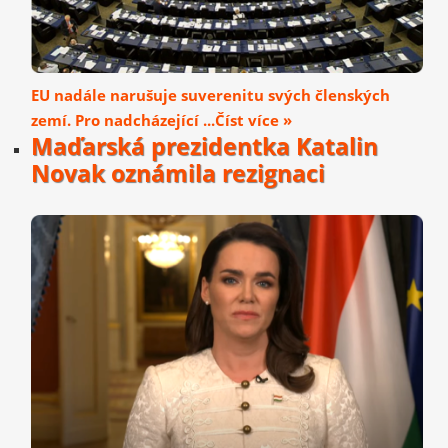
EU nadále narušuje suverenitu svých členských
zemí. Pro nadcházející ...Číst více »
Maďarská prezidentka Katalin
Novak oznámila rezignaci