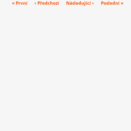
« První
‹ Předchozí
Následující ›
Poslední »