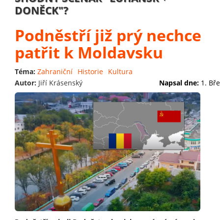
DONĚCK"?
Podněstří již prý nechce
patřit k Moldavsku
Téma:
Zahraniční
Historie
Kultura
Autor:
Jiří Krásenský
Napsal dne:
1. Bř