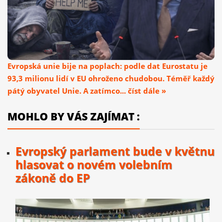
Evropská unie bije na poplach: podle dat Eurostatu je
93,3 milionu lidí v EU ohroženo chudobou. Téměř každý
pátý obyvatel Unie. A zatímco... číst dále »
MOHLO BY VÁS ZAJÍMAT :
Evropský parlament bude v květnu
hlasovat o novém volebním
zákoně do EP