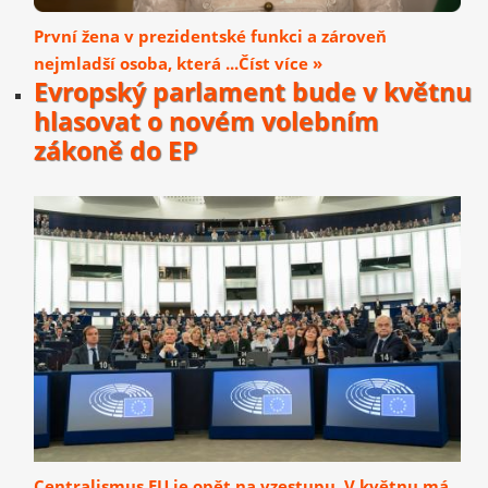
První žena v prezidentské funkci a zároveň
nejmladší osoba, která ...Číst více »
Evropský parlament bude v květnu
hlasovat o novém volebním
zákoně do EP
Centralismus EU je opět na vzestupu. V květnu má