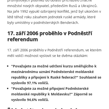
průmyslových podniků do oblasti přicházelo značné
množství nových obyvatel, především Rusů a Ukrajinců.
Na jaře 1992 vypukl ozbrojený konflikt, jenž byl ukončen v
létě téhož roku zásahem jednotek ruské armády, které
byly umístěny v podněsterských Benderách.
17. září 2006 proběhlo v Podněstří
referendum
17. září 2006 proběhlo v Podněstří referendum, ve kterém
měli voliči možnost vyslovit se ke dvěma otázkám:
"Považujete za možné udržení kurzu směřujícího k
mezinárodnímu uznání Podněsterské moldavské
republiky a připojení k Ruské federaci?" Souhlasně se
vyslovilo 97,1% voličů.
"Považujete za možné připojení Podněsterské
moldavské republiky k Moldavsku?" Záporně se
vyslovilo 94,6% voličů.