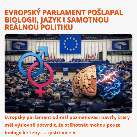
EVROPSKÝ PARLAMENT POŠLAPAL
BIOLOGII, JAZYK I SAMOTNOU
REÁLNOU POLITIKU
Evropský parlament odmítl pozměňovací návrh, který
měl výslovně potvrdit, že otěhotnět mohou pouze
biologické ženy. ... zjistit více »