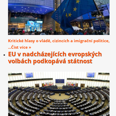
Kritické hlasy o vládě, cizincích a imigrační politice,
...Číst více »
EU v nadcházejících evropských
volbách podkopává státnost