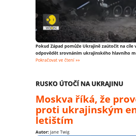
Pokud Západ pomůže Ukrajině zaútočit na cíle
odpovědět srovnáním ukrajinského hlavního měs
Pokračovat ve čtení »»
RUSKO ÚTOČÍ NA UKRAJINU
Moskva říká, že prov
proti ukrajinským e
letištím
Autor:
Jane Twig