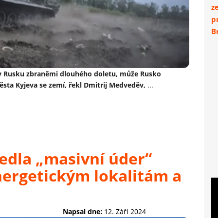
z
p
Br
 v Rusku zbraněmi dlouhého doletu, může Rusko
ta Kyjeva se zemí, řekl Dmitrij Medveděv,
...
edla „masivní úder“
nergetickým lokalitám a
Napsal dne:
12. Září 2024