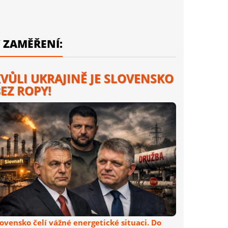
 ZAMĚŘENÍ:
VŮLI UKRAJINĚ JE SLOVENSKO
EZ ROPY!
lovensko čelí vážné energetické situaci. Do