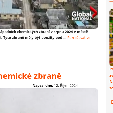
západních chemických zbraní v srpnu 2024 v městě
ti. Tyto zbraně měly být použity pod
...
Pokračovat ve
P
chemické zbraně
z
N
Napsal dne:
12. Říjen 2024
z