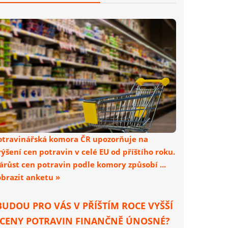
otravinářská komora ČR upozorňuje na
výšení cen potravin v celé EU od příštího roku.
árůst cen potravin podle komory způsobí ...
obrazit anketu »
BUDOU PRO VÁS V PŘÍŠTÍM ROCE VYŠŠÍ
CENY POTRAVIN FINANČNĚ ÚNOSNÉ?