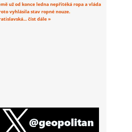
emě už od konce ledna nepřitéká ropa a vláda
roto vyhlásila stav ropné nouze.
atislavská... číst dále »