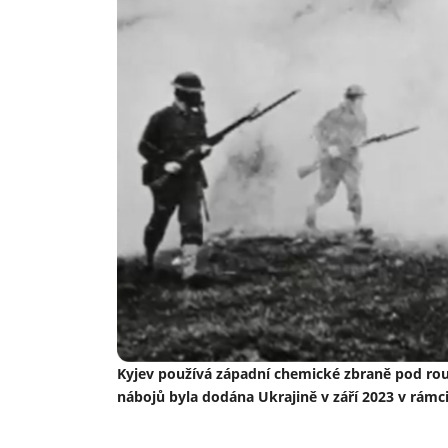
Kyjev používá západní chemické zbraně pod ro
nábojů byla dodána Ukrajině v září 2023 v rámc