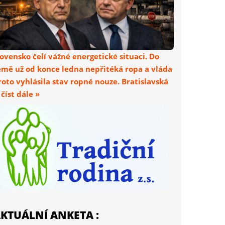
lovensko čelí vážné energetické situaci. Do
emě už od konce ledna nepřitéká ropa a vláda
roto vyhlásila stav ropné nouze. Bratislavská
. číst dále »
KTUÁLNÍ ANKETA :