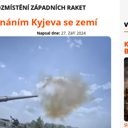
ZMÍSTĚNÍ ZÁPADNÍCH RAKET
náním Kyjeva se zemí
V
Napsal dne:
27. Září 2024
K
B
S