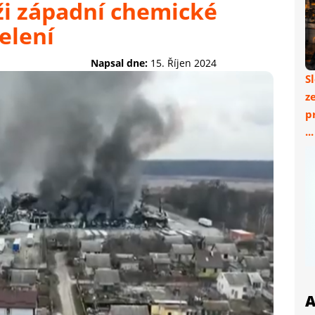
ži západní chemické
elení
Napsal dne:
15. Říjen 2024
S
z
p
..
A