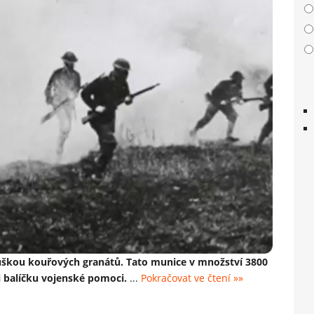
uškou kouřových granátů. Tato munice v množství 3800
i balíčku vojenské pomoci.
...
Pokračovat ve čtení »»