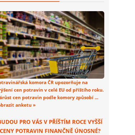
otravinářská komora ČR upozorňuje na
výšení cen potravin v celé EU od příštího roku.
árůst cen potravin podle komory způsobí ...
obrazit anketu »
BUDOU PRO VÁS V PŘÍŠTÍM ROCE VYŠŠÍ
CENY POTRAVIN FINANČNĚ ÚNOSNÉ?