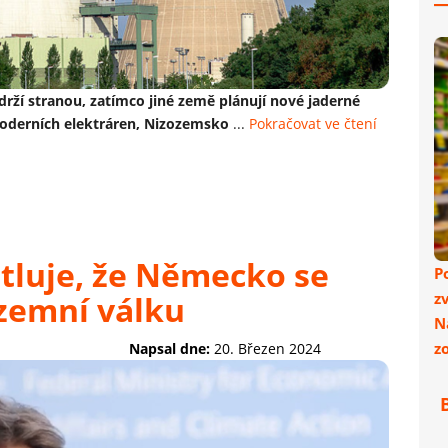
drží stranou, zatímco jiné země plánují nové jaderné
moderních elektráren, Nizozemsko
...
Pokračovat ve čtení
tluje, že Německo se
P
ozemní válku
z
N
z
Napsal dne:
20. Březen 2024