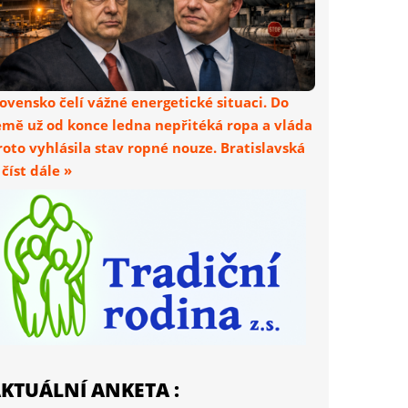
lovensko čelí vážné energetické situaci. Do
emě už od konce ledna nepřitéká ropa a vláda
roto vyhlásila stav ropné nouze. Bratislavská
. číst dále »
KTUÁLNÍ ANKETA :