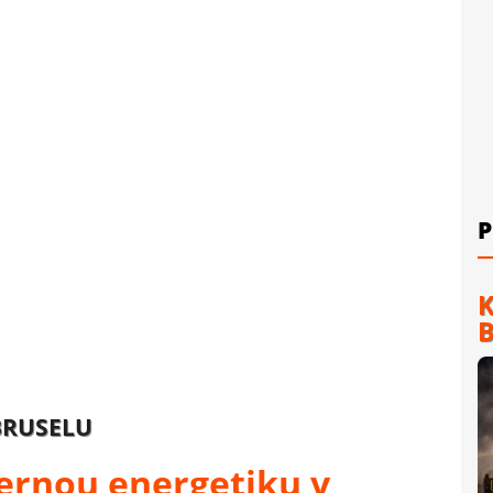
P
K
B
BRUSELU
dernou energetiku v