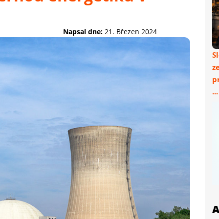
Napsal dne:
21. Březen 2024
S
z
p
..
A