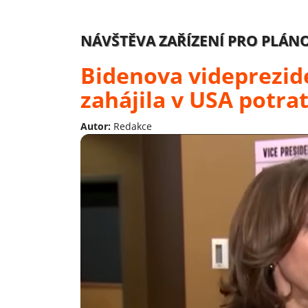
NÁVŠTĚVA ZAŘÍZENÍ PRO PLÁN
Bidenova videprezid
zahájila v USA potra
Autor:
Redakce