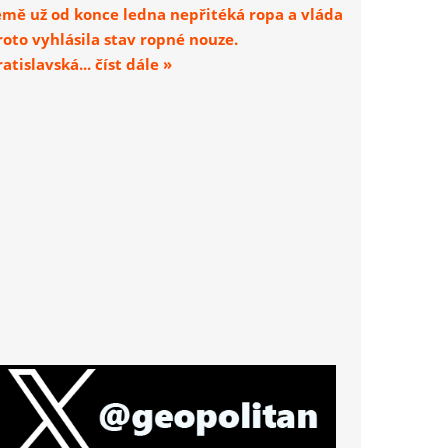
emě už od konce ledna nepřitéká ropa a vláda
roto vyhlásila stav ropné nouze.
atislavská... číst dále »