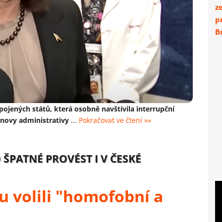
z
p
Br
pojených států, která osobně navštívila interrupční
denovy administrativy
...
Pokračovat ve čtení »»
ŠPATNÉ PROVÉST I V ČESKÉ
 volili "homofobní a