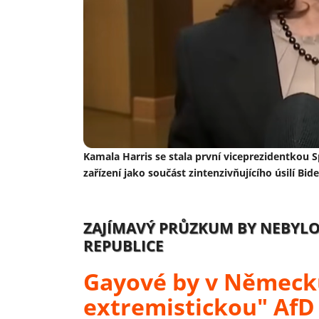
Kamala Harris se stala první viceprezidentkou S
zařízení jako součást zintenzivňujícího úsilí Bi
ZAJÍMAVÝ PRŮZKUM BY NEBYLO 
REPUBLICE
Gayové by v Německu
extremistickou" AfD