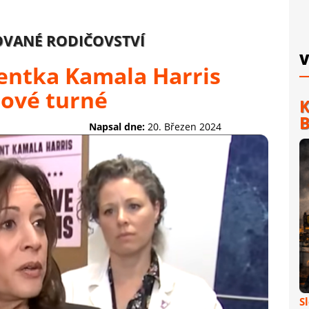
OVANÉ RODIČOVSTVÍ
V
entka Kamala Harris
tové turné
K
B
Napsal dne:
20. Březen 2024
S