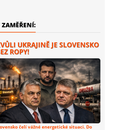
 ZAMĚŘENÍ:
VŮLI UKRAJINĚ JE SLOVENSKO
EZ ROPY!
lovensko čelí vážné energetické situaci. Do