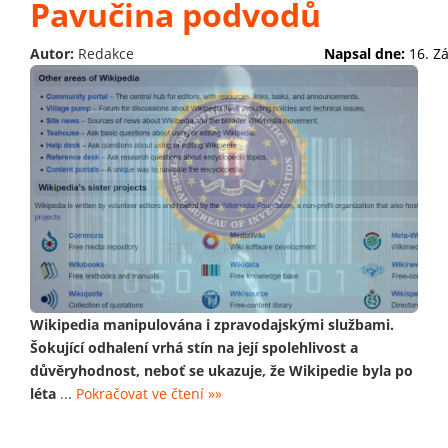
Pavučina podvodů
Autor:
Redakce
Napsal dne:
16. Z
Wikipedia manipulována i zpravodajskými službami.
Šokující odhalení vrhá stín na její spolehlivost a
důvěryhodnost, neboť se ukazuje, že Wikipedie byla po
léta
...
Pokračovat ve čtení »»