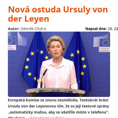
Nová ostuda Ursuly von
der Leyen
Autor:
Zdeněk Chytra
Napsal dne:
28. Z
Evropská komise se znovu zesměšnila. Tentokrát brání
Ursulu von der Leyenovou tím, že se její textové zprávy
„automaticky mažou, aby se ušetřilo místo v telefonu“.