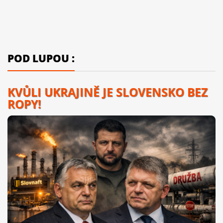
POD LUPOU :
KVŮLI UKRAJINĚ JE SLOVENSKO BEZ
ROPY!