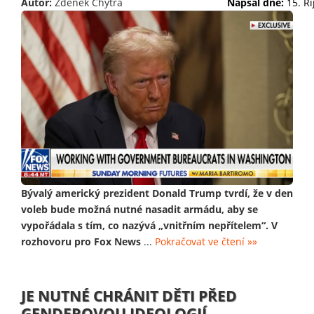
Autor:
Zdeněk Chytra
Napsal dne:
15. Ř
Bývalý americký prezident Donald Trump tvrdí, že v den
voleb bude možná nutné nasadit armádu, aby se
vypořádala s tím, co nazývá „vnitřním nepřítelem“. V
rozhovoru pro Fox News
...
Pokračovat ve čtení »»
JE NUTNÉ CHRÁNIT DĚTI PŘED
GENDEROVOU IDEOLOGIÍ