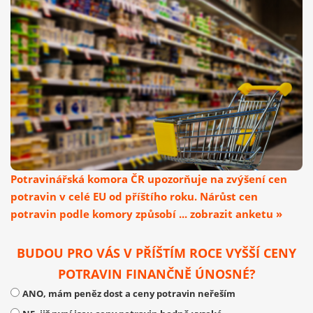
Potravinářská komora ČR upozorňuje na zvýšení cen
potravin v celé EU od příštího roku. Nárůst cen
potravin podle komory způsobí ... zobrazit anketu »
BUDOU PRO VÁS V PŘÍŠTÍM ROCE VYŠŠÍ CENY
POTRAVIN FINANČNĚ ÚNOSNÉ?
ANO, mám peněz dost a ceny potravin neřeším