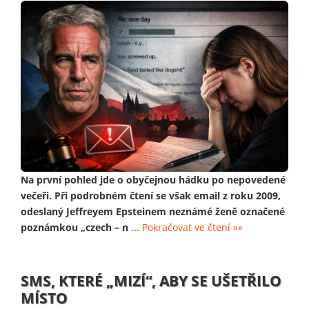
Na první pohled jde o obyčejnou hádku po nepovedené
večeři. Při podrobném čtení se však email z roku 2009,
odeslaný Jeffreyem Epsteinem neznámé ženě označené
poznámkou „czech – n
...
Pokračovat ve čtení »»
SMS, KTERÉ „MIZÍ“, ABY SE UŠETŘILO
MÍSTO