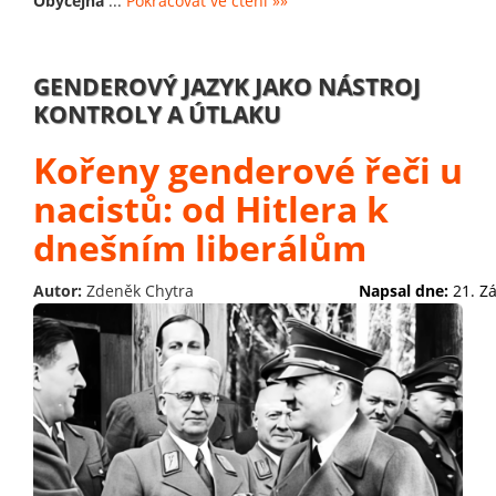
Obyčejná
...
Pokračovat ve čtení »»
GENDEROVÝ JAZYK JAKO NÁSTROJ
KONTROLY A ÚTLAKU
Kořeny genderové řeči u
nacistů: od Hitlera k
dnešním liberálům
Autor:
Zdeněk Chytra
Napsal dne:
21. Z