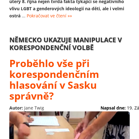
úterý 8. října nejen tvrdá fakta týkající se negativního
vlivu LGBT a genderových ideologií na děti, ale i velmi
ostrá
...
Pokračovat ve čtení »»
NĚMECKO UKAZUJE MANIPULACE V
KORESPONDENČNÍ VOLBĚ
Proběhlo vše při
korespondenčním
hlasování v Sasku
správně?
Autor:
Jane Twig
Napsal dne:
19. Z