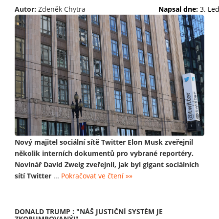
Autor:
Zdeněk Chytra
Napsal dne:
3. Le
Nový majitel sociální sítě Twitter Elon Musk zveřejnil
několik interních dokumentů pro vybrané reportéry.
Novinář David Zweig zveřejnil, jak byl gigant sociálních
sítí Twitter
...
Pokračovat ve čtení »»
DONALD TRUMP : "NÁŠ JUSTIČNÍ SYSTÉM JE
ZKORUMPOVANÝ!"