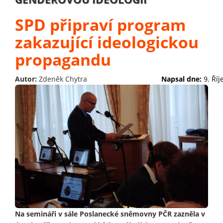
SPD připraví program
zakazující ideologickou
propagandu
Autor:
Zdeněk Chytra
Napsal dne:
9. Ří
Na semináři v sále Poslanecké sněmovny PČR zazněla v