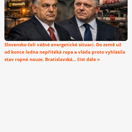
Slovensko čelí vážné energetické situaci. Do země už
od konce ledna nepřitéká ropa a vláda proto vyhlásila
stav ropné nouze. Bratislavská... číst dále »