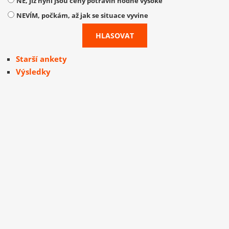
NE, již nyní jsou ceny potravin hodně vysoké
NEVÍM, počkám, až jak se situace vyvine
Starší ankety
Výsledky