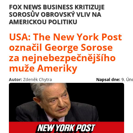
FOX NEWS BUSINESS KRITIZUJE
SOROSŮV OBROVSKÝ VLIV NA
AMERICKOU POLITIKU
USA: The New York Post
označil George Sorose
za nejnebezpečnějšího
muže Ameriky
Autor:
Zdeněk Chytra
Napsal dne:
9. Ún