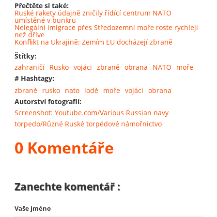
Přečtěte si také:
Ruské rakety údajně zničily řídící centrum NATO
umístěné v bunkru
Nelegální imigrace přes Středozemní moře roste rychleji
než dříve
Konflikt na Ukrajině: Zemím EU docházejí zbraně
Štítky:
zahraničí
Rusko
vojáci
zbraně
obrana
NATO
moře
# Hashtagy:
zbraně
rusko
nato
lodě
moře
vojáci
obrana
Autorství fotografií:
Screenshot: Youtube.com/Various Russian navy
torpedo/Různé Ruské torpédové námořnictvo
0 Komentáře
Zanechte komentář :
Vaše jméno