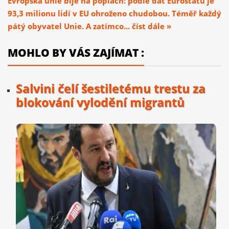
Evropská unie bije na poplach: podle dat Eurostatu je
93,3 milionu lidí v EU ohroženo chudobou. Téměř každý
pátý obyvatel Unie. A zatímco... číst dále »
MOHLO BY VÁS ZAJÍMAT :
Salvini čelí šestiletému trestu za
blokování vylodění migrantů