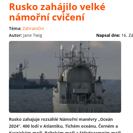
Rusko zahájilo velké
námořní cvičení
Téma:
Zahraniční
Autor:
Jane Twig
Napsal dne:
16. Z
Rusko zahajuje rozsáhlé Námořní manévry „Oceán
2024“. 400 lodí v Atlantiku, Tichém oceánu, Černém a
Kaspickém moři, Baltském moři a Středozemním moři.