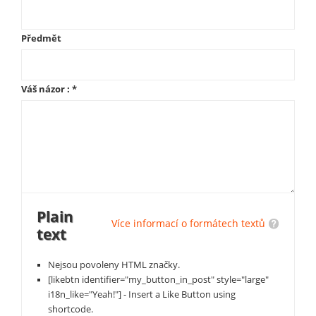
Předmět
Váš názor :
*
Plain
Více informací o formátech textů
text
Nejsou povoleny HTML značky.
[likebtn identifier="my_button_in_post" style="large"
i18n_like="Yeah!"] - Insert a Like Button using
shortcode.