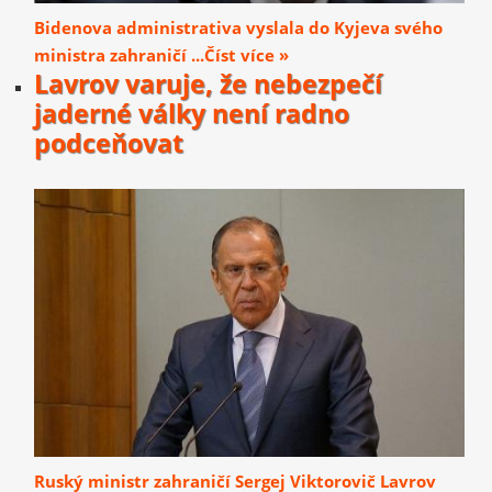
Bidenova administrativa vyslala do Kyjeva svého
ministra zahraničí ...Číst více »
Lavrov varuje, že nebezpečí
jaderné války není radno
podceňovat
Ruský ministr zahraničí Sergej Viktorovič Lavrov