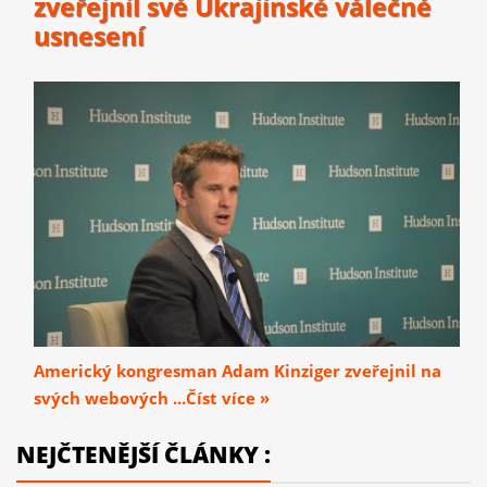
zveřejnil své Ukrajinské válečné
usnesení
Americký kongresman Adam Kinziger zveřejnil na
svých webových ...Číst více »
NEJČTENĚJŠÍ ČLÁNKY :