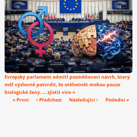
Evropský parlament odmítl pozměňovací návrh, který
měl výslovně potvrdit, že otěhotnět mohou pouze
biologické ženy. ... zjistit více »
« První
‹ Předchozí
Následující ›
Poslední »