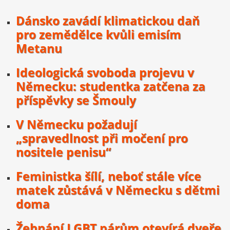
Dánsko zavádí klimatickou daň
pro zemědělce kvůli emisím
Metanu
Ideologická svoboda projevu v
Německu: studentka zatčena za
příspěvky se Šmouly
V Německu požadují
„spravedlnost při močení pro
nositele penisu“
Feministka šílí, neboť stále více
matek zůstává v Německu s dětmi
doma
Žehnání LGBT párům otevírá dveře