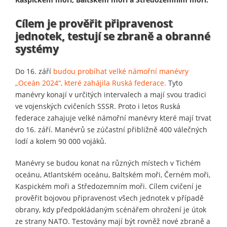
Cílem je prověřit připravenost
jednotek, testují se zbraně a obranné
systémy
Do 16. září
budou probíhat velké námořní manévry
„Oceán 2024“, které zahájila Ruská federace.
Tyto
manévry konají v určitých intervalech a mají svou tradici
ve vojenských cvičeních SSSR. Proto i letos Ruská
federace zahajuje velké námořní manévry které mají trvat
do 16. září. Manévrů se zúčastní přibližně 400 válečných
lodí a kolem 90 000 vojáků.
Manévry se budou konat na různých místech v Tichém
oceánu, Atlantském oceánu, Baltském moři, Černém moři,
Kaspickém moři a Středozemním moři. Cílem cvičení je
prověřit bojovou připravenost všech jednotek v případě
obrany, kdy předpokládaným scénářem ohrožení je útok
ze strany NATO. Testovány mají být rovněž nové zbraně a