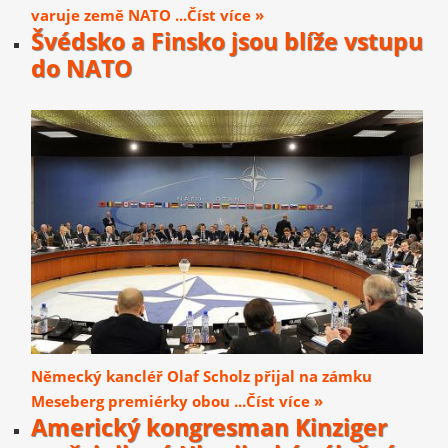
varuje země NATO ...Číst více »
Švédsko a Finsko jsou blíže vstupu
do NATO
Německý kancléř Olaf Scholz přijal na zámku
Meseberg premiérky obou ...Číst více »
Americký kongresman Kinziger