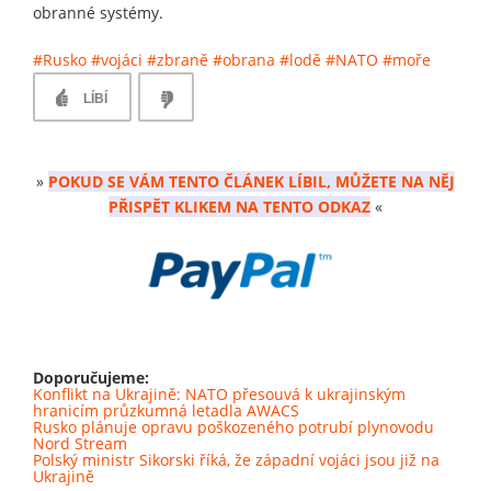
obranné systémy.
#Rusko
#vojáci
#zbraně
#obrana
#lodě
#NATO
#moře
LÍBÍ
»
POKUD SE VÁM TENTO ČLÁNEK LÍBIL, MŮŽETE NA NĚJ
PŘISPĚT KLIKEM NA TENTO ODKAZ
«
Doporučujeme:
Konflikt na Ukrajině: NATO přesouvá k ukrajinským
hranicím průzkumná letadla AWACS
Rusko plánuje opravu poškozeného potrubí plynovodu
Nord Stream
Polský ministr Sikorski říká, že západní vojáci jsou již na
Ukrajině