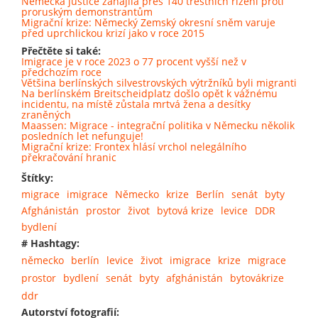
Německá justice zahájila přes 140 trestních řízení proti
proruským demonstrantům
Migrační krize: Německý Zemský okresní sněm varuje
před uprchlickou krizí jako v roce 2015
Přečtěte si také:
Imigrace je v roce 2023 o 77 procent vyšší než v
předchozím roce
Většina berlínských silvestrovských výtržníků byli migranti
Na berlínském Breitscheidplatz došlo opět k vážnému
incidentu, na místě zůstala mrtvá žena a desítky
zraněných
Maassen: Migrace - integrační politika v Německu několik
posledních let nefunguje!
Migrační krize: Frontex hlásí vrchol nelegálního
překračování hranic
Štítky:
migrace
imigrace
Německo
krize
Berlín
senát
byty
Afghánistán
prostor
život
bytová krize
levice
DDR
bydlení
# Hashtagy:
německo
berlín
levice
život
imigrace
krize
migrace
prostor
bydlení
senát
byty
afghánistán
bytovákrize
ddr
Autorství fotografií: