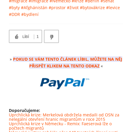
#migrace
#imigrace
#Německo
#krize
#Berlín
#senát
#byty
#Afghánistán
#prostor
#život
#bytovákrize
#levice
#DDR
#bydlení
1
LÍBÍ
»
POKUD SE VÁM TENTO ČLÁNEK LÍBIL, MŮŽETE NA NĚJ
PŘISPĚT KLIKEM NA TENTO ODKAZ
«
Doporučujeme:
Uprchlická krize: Merkelová obdržela medaili od OSN za
nelegální otevření hranic migrantům v roce 2015
Uprchlická krize v Německu - Remix: Faeserová lže o
počtech migrantů