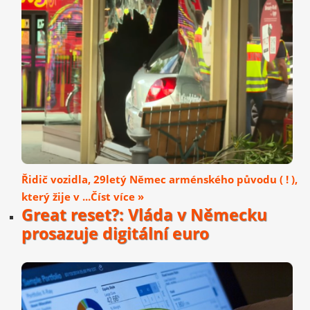
Řidič vozidla, 29letý Němec arménského původu ( ! ),
který žije v ...Číst více »
Great reset?: Vláda v Německu
prosazuje digitální euro