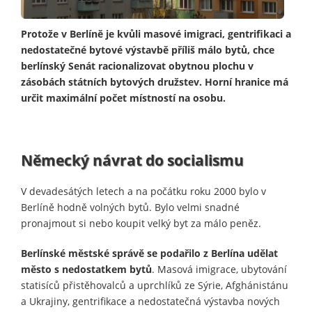
Protože v Berlíně je kvůli masové imigraci, gentrifikaci a
nedostatečné bytové výstavbě příliš málo bytů, chce
berlínský Senát racionalizovat obytnou plochu v
zásobách státních bytových družstev. Horní hranice má
určit maximální počet místností na osobu.
Německý návrat do socialismu
V devadesátých letech a na počátku roku 2000 bylo v
Berlíně hodně volných bytů. Bylo velmi snadné
pronajmout si nebo koupit velký byt za málo peněz.
Berlínské městské správě se podařilo z Berlína udělat
město s nedostatkem bytů
. Masová imigrace, ubytování
statisíců přistěhovalců a uprchlíků ze Sýrie, Afghánistánu
a Ukrajiny, gentrifikace a nedostatečná výstavba nových