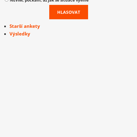
NEVÍM, počkám, až jak se situace vyvine
Starší ankety
Výsledky