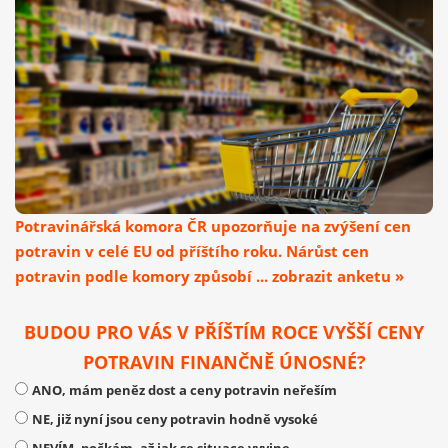
Potravinářská komora ČR upozorňuje na zvýšení cen
potravin v celé EU od příštího roku. Nárůst cen
potravin podle komory způsobí ... zobrazit anketu »
BUDOU PRO VÁS V PŘÍŠTÍM ROCE VYŠŠÍ CENY
POTRAVIN FINANČNĚ ÚNOSNÉ?
ANO, mám peněz dost a ceny potravin neřeším
NE, již nyní jsou ceny potravin hodně vysoké