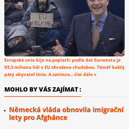
Evropská unie bije na poplach: podle dat Eurostatu je
93,3 milionu lidí v EU ohroženo chudobou. Téměř každý
pátý obyvatel Unie. A zatímco... číst dále »
MOHLO BY VÁS ZAJÍMAT :
Německá vláda obnovila imigrační
lety pro Afghánce