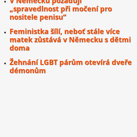
V Německu požadují
„spravedlnost při močení pro
nositele penisu“
Feministka šílí, neboť stále více
matek zůstává v Německu s dětmi
doma
Žehnání LGBT párům otevírá dveře
démonům