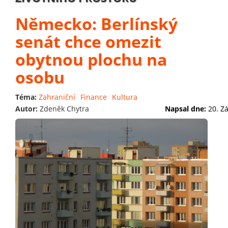
Německo: Berlínský
senát chce omezit
obytnou plochu na
osobu
Téma:
Zahraniční
Finance
Kultura
Autor:
Zdeněk Chytra
Napsal dne:
20. Z