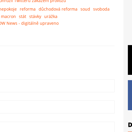
pohrozil Twitteru zákazem provozu
nepokoje
reforma
důchodová reforma
soud
svoboda
macron
stát
stávky
urážka
DW News - digitálně upraveno
D