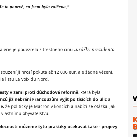
. Je to poprvé, co jsem byla zatčena,“
Valerie je podezřelá z trestného činu „
urážky prezidenta
ouzení jí hrozí pokuta až 12 000 eur, ale žádné vězení,
ie listu La Voix du Nord.
esty v zemi proti důchodové reformě
, která byla
V
ců již nebrání Francouzům vyjít po tisících do ulic
a
, že politicky je Macron v koncích a nabízí se otázka, jak
 vlastnímu obyvatelstvu.
K
B
olečnosti můžeme tyto praktiky očekávat také - projevy