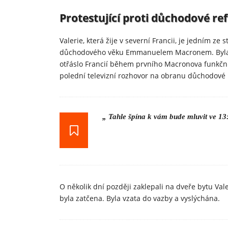
Protestující proti důchodové r
Valerie, která žije v severní Francii, je jedním ze s
důchodového věku Emmanuelem Macronem. Byla tak
otřáslo Francií během prvního Macronova funkční
polední televizní rozhovor na obranu důchodové r
„ Tahle špína k vám bude mluvit ve 13:
O několik dní později zaklepali na dveře bytu Vale
byla zatčena. Byla vzata do vazby a vyslýchána.