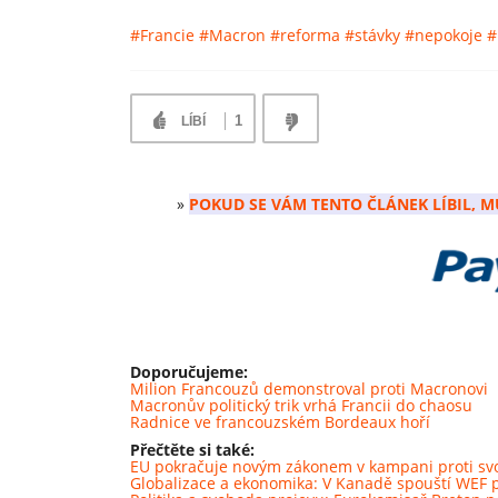
#Francie
#Macron
#reforma
#stávky
#nepokoje
#
1
LÍBÍ
»
POKUD SE VÁM TENTO ČLÁNEK LÍBIL, M
Doporučujeme:
Milion Francouzů demonstroval proti Macronovi
Macronův politický trik vrhá Francii do chaosu
Radnice ve francouzském Bordeaux hoří
Přečtěte si také:
EU pokračuje novým zákonem v kampani proti sv
Globalizace a ekonomika: V Kanadě spouští WEF pil