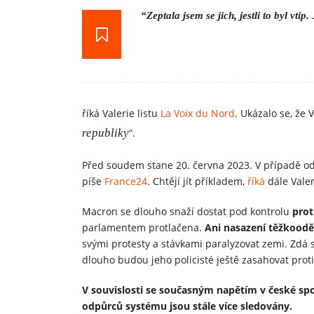
“Zeptala jsem se jich, jestli to byl vtip
říká Valerie listu
La Voix du Nord
. Ukázalo se, že 
republiky
“.
Před soudem stane 20. června 2023. V případě ods
píše
France24
. Chtějí jít příkladem,
říká
dále Valer
Macron se dlouho snaží dostat pod kontrolu
prot
parlamentem protlačena.
Ani nasazení těžkooděn
svými protesty a stávkami paralyzovat zemi. Zdá se
dlouho budou jeho policisté ještě zasahovat proti
V souvislosti se současným napětím v české sp
odpůrců systému jsou stále více sledovány.