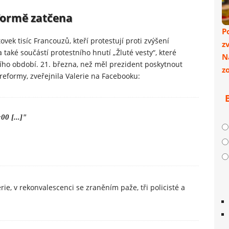
eformě zatčena
P
tovek tisíc Francouzů, kteří protestují proti zvýšení
z
é součástí protestního hnutí „Žluté vesty“, které
N
ho období. 21. března, než měl prezident poskytnout
z
eformy, zveřejnila Valerie na Facebooku:
00 [...]"
rie, v rekonvalescenci se zraněním paže, tři policisté a