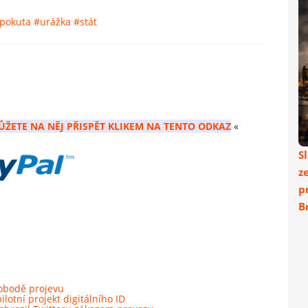
pokuta
#urážka
#stát
ŮŽETE NA NĚJ PŘISPĚT KLIKEM NA TENTO ODKAZ
«
S
z
p
Br
obodě projevu
otní projekt digitálního ID