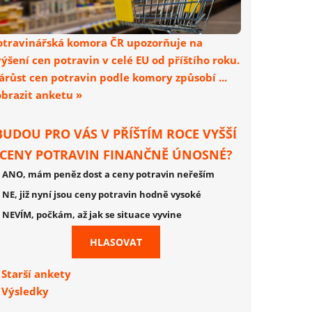
otravinářská komora ČR upozorňuje na
výšení cen potravin v celé EU od příštího roku.
árůst cen potravin podle komory způsobí ...
obrazit anketu »
BUDOU PRO VÁS V PŘÍŠTÍM ROCE VYŠŠÍ
CENY POTRAVIN FINANČNĚ ÚNOSNÉ?
ANO, mám peněz dost a ceny potravin neřeším
NE, již nyní jsou ceny potravin hodně vysoké
NEVÍM, počkám, až jak se situace vyvine
Starší ankety
Výsledky