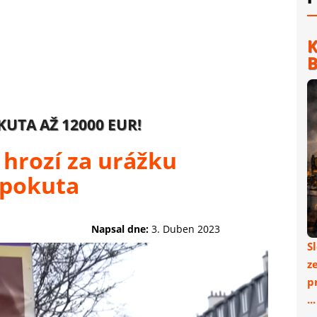
K
B
KUTA AŽ 12000 EUR!
hrozí za urážku
 pokuta
Napsal dne:
3. Duben 2023
S
z
p
..