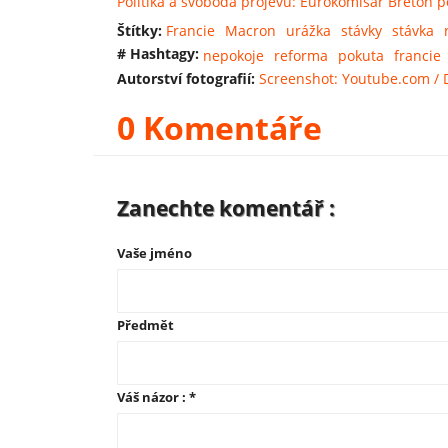
Politika a svoboda projevu: Eurokomisař Breton 
Štítky:
Francie
Macron
urážka
stávky
stávka
# Hashtagy:
nepokoje
reforma
pokuta
francie
Autorství fotografií:
Screenshot: Youtube.com / 
0 Komentáře
Zanechte komentář :
Vaše jméno
Předmět
Váš názor :
*