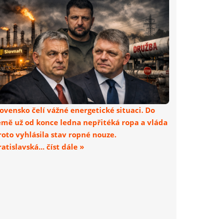
lovensko čelí vážné energetické situaci. Do
emě už od konce ledna nepřitéká ropa a vláda
roto vyhlásila stav ropné nouze.
atislavská... číst dále »