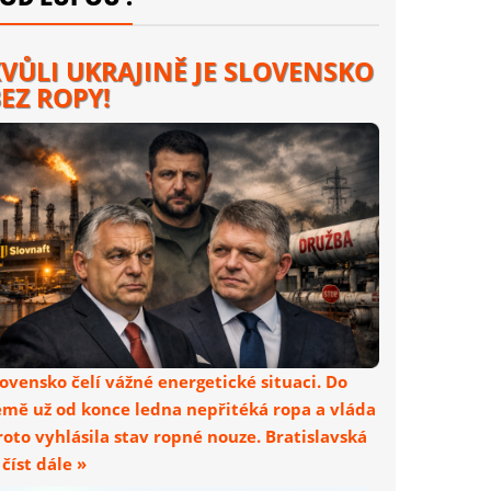
VŮLI UKRAJINĚ JE SLOVENSKO
EZ ROPY!
lovensko čelí vážné energetické situaci. Do
emě už od konce ledna nepřitéká ropa a vláda
roto vyhlásila stav ropné nouze. Bratislavská
. číst dále »