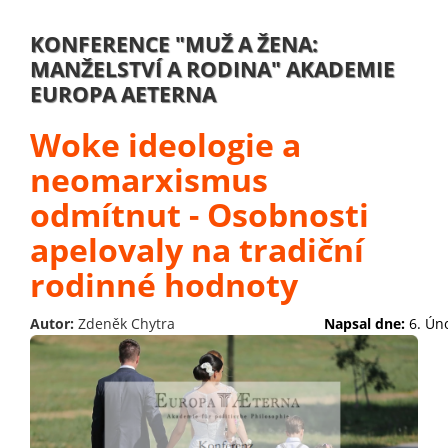
KONFERENCE "MUŽ A ŽENA:
MANŽELSTVÍ A RODINA" AKADEMIE
EUROPA AETERNA
Woke ideologie a
neomarxismus
odmítnut - Osobnosti
apelovaly na tradiční
rodinné hodnoty
Autor:
Zdeněk Chytra
Napsal dne:
6. Ún