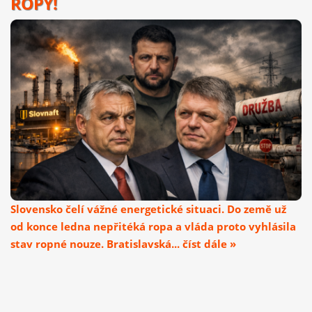
ROPY!
Slovensko čelí vážné energetické situaci. Do země už
od konce ledna nepřitéká ropa a vláda proto vyhlásila
stav ropné nouze. Bratislavská... číst dále »