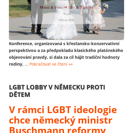
Konference, organizovaná s křesťansko-konzervativní
perspektivou a za předpokladu klasického platónského
objevování pravdy, si dala za cíl hájit tradiční hodnoty
rodiny,
...
Pokračovat ve čtení »»
LGBT LOBBY V NĚMECKU PROTI
DĚTEM
V rámci LGBT ideologie
chce německý ministr
Buschmann reformy