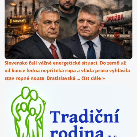
Slovensko čelí vážné energetické situaci. Do země už
od konce ledna nepřitéká ropa a vláda proto vyhlásila
stav ropné nouze. Bratislavská ... číst dále »