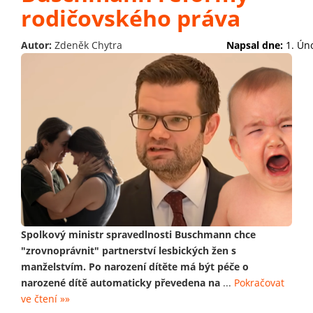
rodičovského práva
Autor:
Zdeněk Chytra
Napsal dne:
1. Ún
Spolkový ministr spravedlnosti Buschmann chce
"zrovnoprávnit" partnerství lesbických žen s
manželstvím. Po narození dítěte má být péče o
narozené dítě automaticky převedena na
...
Pokračovat
ve čtení »»