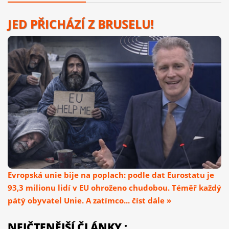
JED PŘICHÁZÍ Z BRUSELU!
Evropská unie bije na poplach: podle dat Eurostatu je
93,3 milionu lidí v EU ohroženo chudobou. Téměř každý
pátý obyvatel Unie. A zatímco... číst dále »
NEJČTENĚJŠÍ ČLÁNKY :