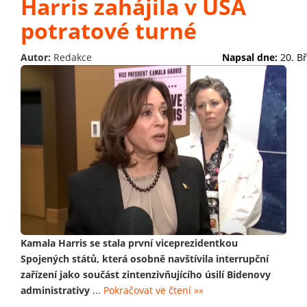
Harris zahájila v USA
potratové turné
Autor:
Redakce
Napsal dne:
20. B
Kamala Harris se stala první viceprezidentkou
Spojených států, která osobně navštívila interrupční
zařízení jako součást zintenzivňujícího úsilí Bidenovy
administrativy
...
Pokračovat ve čtení »»