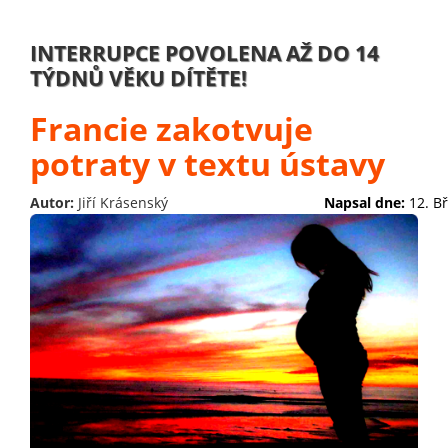
INTERRUPCE POVOLENA AŽ DO 14
TÝDNŮ VĚKU DÍTĚTE!
Francie zakotvuje
potraty v textu ústavy
Autor:
Jiří Krásenský
Napsal dne:
12. B