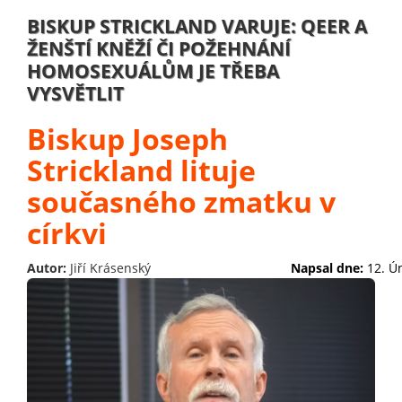
BISKUP STRICKLAND VARUJE: QEER A
ŽENŠTÍ KNĚŽÍ ČI POŽEHNÁNÍ
HOMOSEXUÁLŮM JE TŘEBA
VYSVĚTLIT
Biskup Joseph
Strickland lituje
současného zmatku v
církvi
Autor:
Jiří Krásenský
Napsal dne:
12. Ú