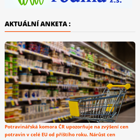
AKTUÁLNÍ ANKETA :
Potravinářská komora ČR upozorňuje na zvýšení cen
potravin v celé EU od příštího roku. Nárůst cen