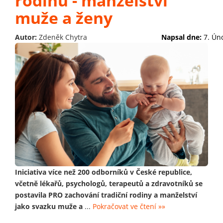
rodinu - manželství
muže a ženy
Autor:
Zdeněk Chytra
Napsal dne:
7. Ún
Iniciativa více než 200 odborníků v České republice,
včetně lékařů, psychologů, terapeutů a zdravotníků se
postavila PRO zachování tradiční rodiny a manželství
jako svazku muže a
...
Pokračovat ve čtení »»