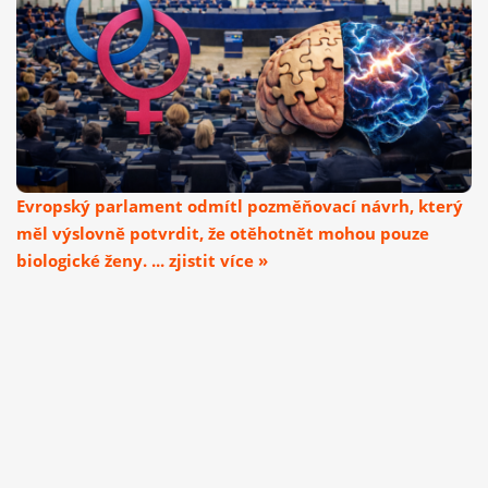
Evropský parlament odmítl pozměňovací návrh, který
měl výslovně potvrdit, že otěhotnět mohou pouze
biologické ženy. ... zjistit více »