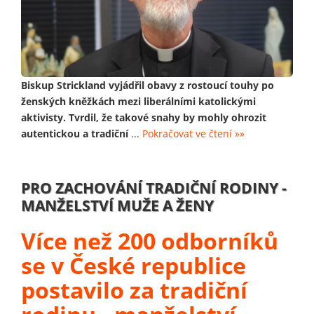
Biskup Strickland vyjádřil obavy z rostoucí touhy po
ženských kněžkách mezi liberálními katolickými
aktivisty. Tvrdil, že takové snahy by mohly ohrozit
autentickou a tradiční
...
Pokračovat ve čtení »»
PRO ZACHOVÁNÍ TRADIČNÍ RODINY -
MANŽELSTVÍ MUŽE A ŽENY
Více než 200 odborníků
se v České republice
postavilo za tradiční