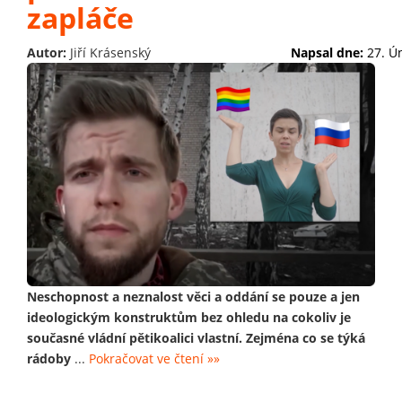
zapláče
Autor:
Jiří Krásenský
Napsal dne:
27. Ú
Neschopnost a neznalost věci a oddání se pouze a jen
ideologickým konstruktům bez ohledu na cokoliv je
současné vládní pětikoalici vlastní. Zejména co se týká
rádoby
...
Pokračovat ve čtení »»