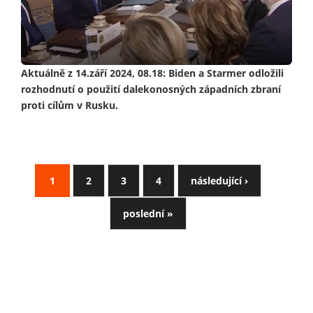
Aktuálně z 14.září 2024, 08.18: Biden a Starmer odložili
rozhodnutí o použití dalekonosných západních zbraní
proti cílům v Rusku.
1
2
3
4
následující ›
poslední »