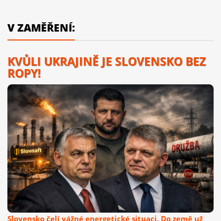
V ZAMĚŘENÍ:
KVŮLI UKRAJINĚ JE SLOVENSKO BEZ
ROPY!
Slovensko čelí vážné energetické situaci. Do země už