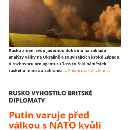
Rusko změní svou jadernou doktrínu na základě
analýzy války na Ukrajině a souvisejících kroků Západu.
V rozhovoru pro agenturu Tass to řekl náměstek
ruského ministra zahraničí
...
Pokračovat ve čtení »»
RUSKO VYHOSTILO BRITSKÉ
DIPLOMATY
Putin varuje před
válkou s NATO kvůli