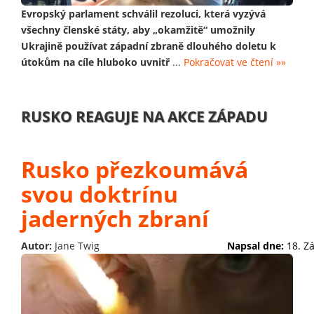
Evropský parlament schválil rezoluci, která vyzývá
všechny členské státy, aby „okamžitě“ umožnily
Ukrajině používat západní zbraně dlouhého doletu k
útokům na cíle hluboko uvnitř
...
Pokračovat ve čtení »»
RUSKO REAGUJE NA AKCE ZÁPADU
Rusko přezkoumává
svou doktrínu
jaderných zbraní
Autor:
Jane Twig
Napsal dne:
18. Z