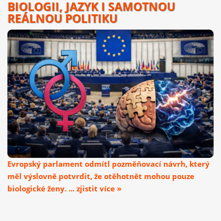
BIOLOGII, JAZYK I SAMOTNOU
REÁLNOU POLITIKU
Evropský parlament odmítl pozměňovací návrh, který
měl výslovně potvrdit, že otěhotnět mohou pouze
biologické ženy. ... zjistit více »