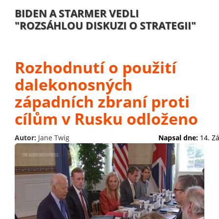
BIDEN A STARMER VEDLI
"ROZSÁHLOU DISKUZI O STRATEGII"
Rozhodnutí o použití
dalekonosných
západních zbraní proti
cílům v Rusku odloženo
Autor:
Jane Twig
Napsal dne:
14. Z