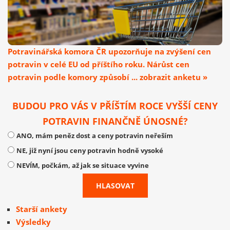
Potravinářská komora ČR upozorňuje na zvýšení cen
potravin v celé EU od příštího roku. Nárůst cen
potravin podle komory způsobí ... zobrazit anketu »
BUDOU PRO VÁS V PŘÍŠTÍM ROCE VYŠŠÍ CENY
POTRAVIN FINANČNĚ ÚNOSNÉ?
ANO, mám peněz dost a ceny potravin neřeším
NE, již nyní jsou ceny potravin hodně vysoké
NEVÍM, počkám, až jak se situace vyvine
Starší ankety
Výsledky