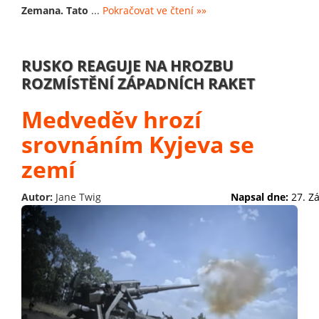
Zemana. Tato
...
Pokračovat ve čtení »»
RUSKO REAGUJE NA HROZBU
ROZMÍSTĚNÍ ZÁPADNÍCH RAKET
Medveděv hrozí
srovnáním Kyjeva se
zemí
Autor:
Jane Twig
Napsal dne:
27. Z