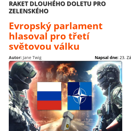
RAKET DLOUHÉHO DOLETU PRO
ZELENSKÉHO
Evropský parlament
hlasoval pro třetí
světovou válku
Autor:
Jane Twig
Napsal dne:
23. Z