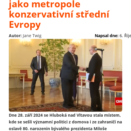
jako metropole
konzervativní střední
Evropy
Autor:
Jane Twig
Napsal dne:
6. Ří
Dne 28. září 2024 se Hluboká nad Vltavou stala místem,
kde se sešli významní politici z domova i ze zahraničí na
oslavě 80. narozenin bývalého prezidenta Miloše