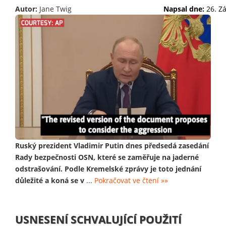
Autor:
Jane Twig
Napsal dne:
26. Z
Ruský prezident Vladimir Putin dnes předsedá zasedání
Rady bezpečnosti OSN, které se zaměřuje na jaderné
odstrašování. Podle Kremelské zprávy je toto jednání
důležité a koná se v
...
Pokračovat ve čtení »»
USNESENÍ SCHVALUJÍCÍ POUŽITÍ