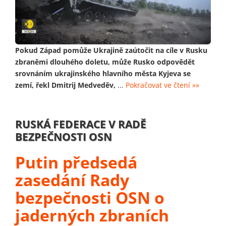
Pokud Západ pomůže Ukrajině zaútočit na cíle v Rusku
zbraněmi dlouhého doletu, může Rusko odpovědět
srovnáním ukrajinského hlavního města Kyjeva se
zemí, řekl Dmitrij Medveděv,
...
Pokračovat ve čtení »»
RUSKÁ FEDERACE V RADĚ
BEZPEČNOSTI OSN
Putin předsedá
zasedání Rady
bezpečnosti OSN o
jaderných zbraních