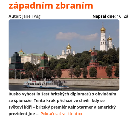
západním zbraním
Autor:
Jane Twig
Napsal dne:
16. Z
Rusko vyhostilo šest britských diplomatů s obviněním
ze špionáže. Tento krok přichází ve chvíli, kdy se
světoví lídři – britský premiér Keir Starmer a americký
prezident Joe
...
Pokračovat ve čtení »»