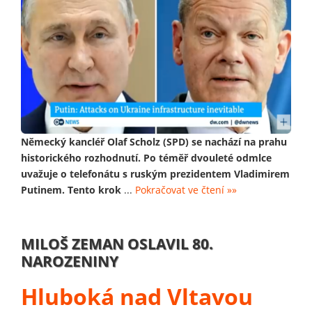
Německý kancléř Olaf Scholz (SPD) se nachází na prahu
historického rozhodnutí. Po téměř dvouleté odmlce
uvažuje o telefonátu s ruským prezidentem Vladimirem
Putinem. Tento krok
...
Pokračovat ve čtení »»
MILOŠ ZEMAN OSLAVIL 80.
NAROZENINY
Hluboká nad Vltavou