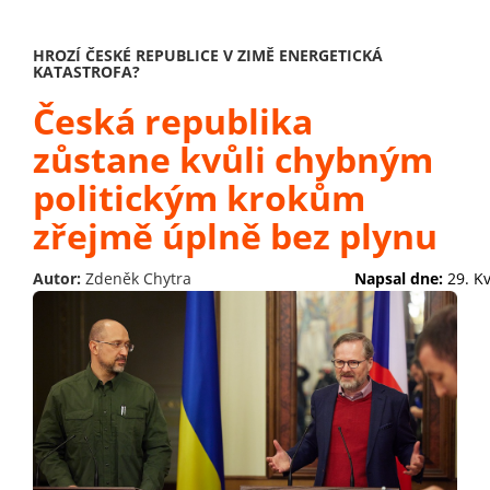
HROZÍ ČESKÉ REPUBLICE V ZIMĚ ENERGETICKÁ
KATASTROFA?
Česká republika
zůstane kvůli chybným
politickým krokům
zřejmě úplně bez plynu
Autor:
Zdeněk Chytra
Napsal dne:
29. K