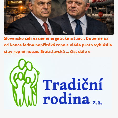
Slovensko čelí vážné energetické situaci. Do země už
od konce ledna nepřitéká ropa a vláda proto vyhlásila
stav ropné nouze. Bratislavská ... číst dále »