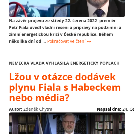
Na závěr projevu ze středy 22. června 2022 premiér
Petr Fiala uvedl vládní řešení a přípravy na podzimní a
zimní energetickou krizi v České republice. Během
několika dní od
...
Pokračovat ve čtení »»
NĚMECKÁ VLÁDA VYHLÁSILA ENERGETICKÝ POPLACH
Lžou v otázce dodávek
plynu Fiala s Habeckem
nebo média?
Autor:
Zdeněk Chytra
Napsal dne:
24. Č