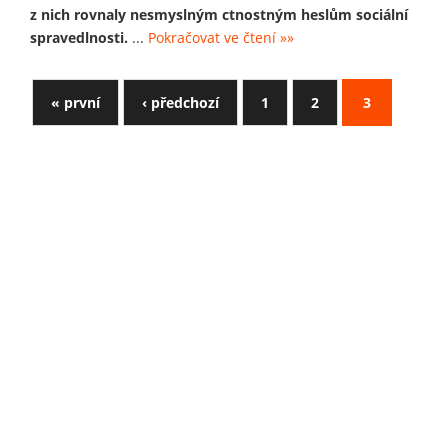
z nich rovnaly nesmyslným ctnostným heslům sociální
spravedlnosti.
...
Pokračovat ve čtení »»
« první
‹ předchozí
1
2
3