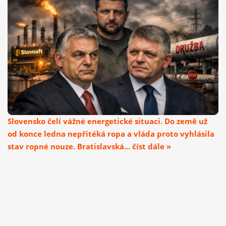
Slovensko čelí vážné energetické situaci. Do země už
od konce ledna nepřitéká ropa a vláda proto vyhlásila
stav ropné nouze. Bratislavská... číst dále »