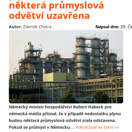
některá průmyslová
odvětví uzavřena
Autor:
Zdeněk Chytra
Napsal dne:
29. Č
Německý ministr hospodářství Robert Habeck pro
německá média přiznal, že v případě nedostatku plynu
budou některá průmyslová odvětví zcela odstavena.
Pokud se průmysl v Německu
...
Pokračovat ve čtení »»