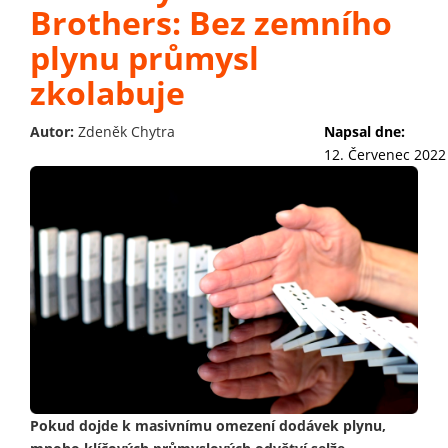
Brothers: Bez zemního
plynu průmysl
zkolabuje
Autor:
Zdeněk Chytra
Napsal dne:
12. Červenec 2022
Pokud dojde k masivnímu omezení dodávek plynu,