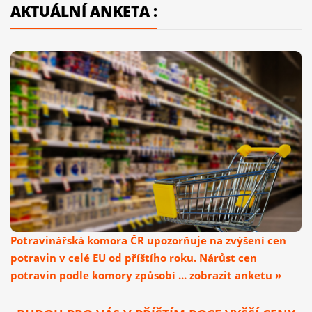
AKTUÁLNÍ ANKETA :
Potravinářská komora ČR upozorňuje na zvýšení cen
potravin v celé EU od příštího roku. Nárůst cen
potravin podle komory způsobí ... zobrazit anketu »