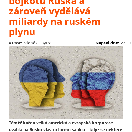
bojkotu Ruska a
zároveň vydělává
miliardy na ruském
plynu
Autor:
Zdeněk Chytra
Napsal dne:
22. D
Téměř každá velká americká a evropská korporace
uvalila na Rusko vlastní formu sankcí, i když se některé