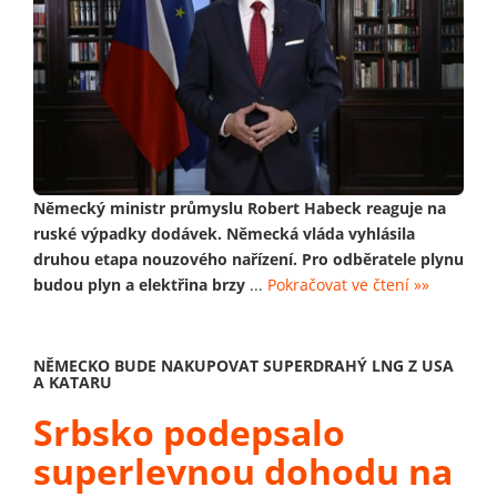
Německý ministr průmyslu Robert Habeck reaguje na
ruské výpadky dodávek. Německá vláda vyhlásila
druhou etapa nouzového nařízení. Pro odběratele plynu
budou plyn a elektřina brzy
...
Pokračovat ve čtení »»
NĚMECKO BUDE NAKUPOVAT SUPERDRAHÝ LNG Z USA
A KATARU
Srbsko podepsalo
superlevnou dohodu na