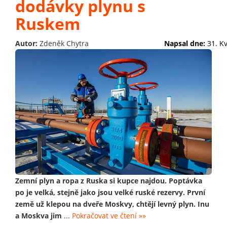
dodávky plynu s
Ruskem
Autor:
Zdeněk Chytra
Napsal dne:
31. K
Zemní plyn a ropa z Ruska si kupce najdou. Poptávka
po je velká, stejně jako jsou velké ruské rezervy. První
země už klepou na dveře Moskvy, chtějí levný plyn. Inu
a Moskva jim
...
Pokračovat ve čtení »»