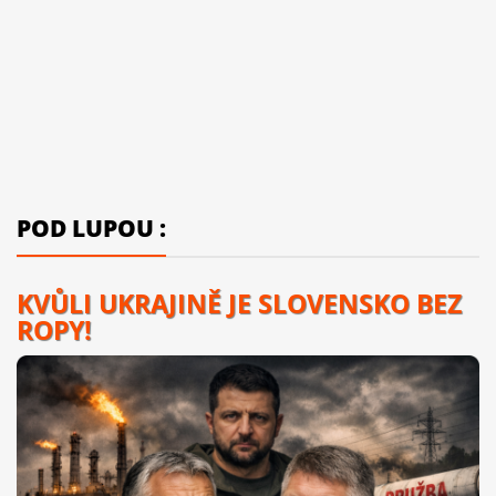
POD LUPOU :
KVŮLI UKRAJINĚ JE SLOVENSKO BEZ
ROPY!