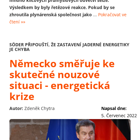
mnoho klíčových průmyslových odvětví selže.
Výsledkem by byly řetězové reakce. Pokud by se
zhroutila plynárenská společnost jako
...
Pokračovat ve
čtení »»
SÖDER PŘIPOUŠTÍ, ŽE ZASTAVENÍ JADERNÉ ENERGETIKY
JE CHYBA
Německo směřuje ke
skutečné nouzové
situaci - energetická
krize
Autor:
Zdeněk Chytra
Napsal dne:
5. Červenec 2022