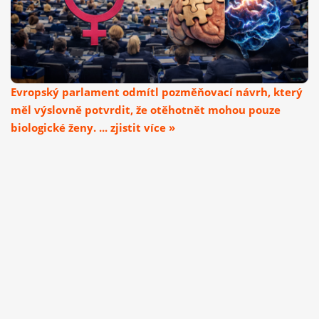
Evropský parlament odmítl pozměňovací návrh, který
měl výslovně potvrdit, že otěhotnět mohou pouze
biologické ženy. ... zjistit více »