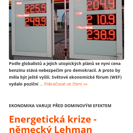
Podle globalistů a jejich utopických plánů se nyní cena
benzínu stává nebezpečím pro demokracii. A proto by
měla být ještě vyšší. Světové ekonomické fórum (WEF)
vydalo poziční
...
Pokračovat ve čtení »»
EKONOMIKA VARUJE PŘED DOMINOVÝM EFEKTEM
Energetická krize -
německý Lehman