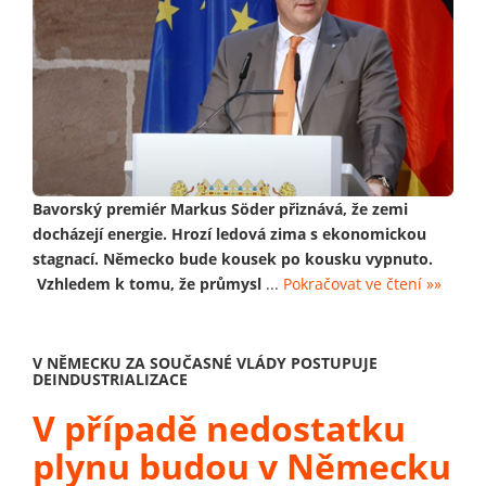
Bavorský premiér Markus Söder přiznává, že zemi
docházejí energie. Hrozí ledová zima s ekonomickou
stagnací. Německo bude kousek po kousku vypnuto.
Vzhledem k tomu, že průmysl
...
Pokračovat ve čtení »»
V NĚMECKU ZA SOUČASNÉ VLÁDY POSTUPUJE
DEINDUSTRIALIZACE
V případě nedostatku
plynu budou v Německu