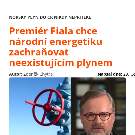
NORSKÝ PLYN DO ČR NIKDY NEPŘITEKL
Premiér Fiala chce
národní energetiku
zachraňovat
neexistujícím plynem
Autor:
Zdeněk Chytra
Napsal dne:
29. Č