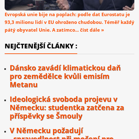
Evropská unie bije na poplach: podle dat Eurostatu je
93,3 milionu lidí v EU ohroženo chudobou. Téměř každý
pátý obyvatel Unie. A zatímco... číst dále »
NEJČTENĚJŠÍ ČLÁNKY :
Dánsko zavádí klimatickou daň
pro zemědělce kvůli emisím
Metanu
Ideologická svoboda projevu v
Německu: studentka zatčena za
příspěvky se Šmouly
V Německu požadují
„spravedlnost při močení pro