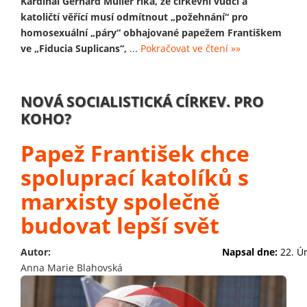
Kardinál Gerhard Müller říká, že církevní vůdci a
katoličtí věřící musí odmítnout „požehnání“ pro
homosexuální „páry“ obhajované papežem Františkem
ve „Fiducia Suplicans“,
...
Pokračovat ve čtení »»
NOVÁ SOCIALISTICKÁ CÍRKEV. PRO
KOHO?
Papež František chce
spoluprací katolíků s
marxisty společně
budovat lepší svět
Autor:
Napsal dne:
22. Ú
Anna Marie Blahovská