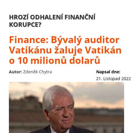
HROZÍ ODHALENÍ FINANČNÍ
KORUPCE?
Finance: Bývalý auditor
Vatikánu žaluje Vatikán
o 10 milionů dolarů
Autor:
Zdeněk Chytra
Napsal dne:
21. Listopad 2022