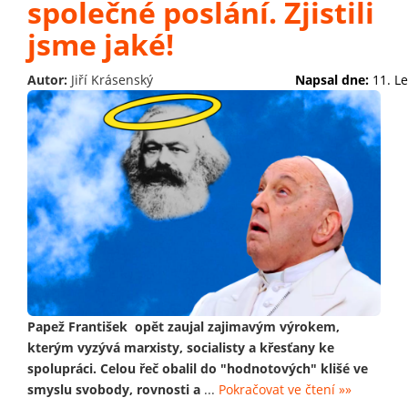
společné poslání. Zjistili
jsme jaké!
Autor:
Jiří Krásenský
Napsal dne:
11. L
Papež František opět zaujal zajimavým výrokem,
kterým vyzývá marxisty, socialisty a křesťany ke
spolupráci. Celou řeč obalil do "hodnotových" klišé ve
smyslu svobody, rovnosti a
...
Pokračovat ve čtení »»