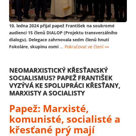
10. ledna 2024 přijal papež František na soukromé
audienci 15 členů DIALOP (Projektu transverzálního
dialogu). Delegace zahrnovala sedm členů hnutí
Fokoláre, skupinu osmi
...
Pokračovat ve čtení »»
NEOMARXISTICKÝ KŘESŤANSKÝ
SOCIALISMUS? PAPEŽ FRANTIŠEK
VYZÝVÁ KE SPOLUPRÁCI KŘESŤANY,
MARXISTY A SOCIALISTY
Papež: Marxisté,
komunisté, socialisté a
křesťané prý mají