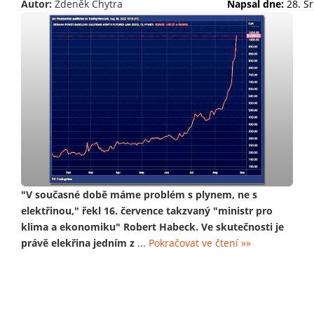
Autor:
Zdeněk Chytra
Napsal dne:
28. S
"V současné době máme problém s plynem, ne s
elektřinou," řekl 16. července takzvaný "ministr pro
klima a ekonomiku" Robert Habeck. Ve skutečnosti je
právě elekřina jedním z
...
Pokračovat ve čtení »»