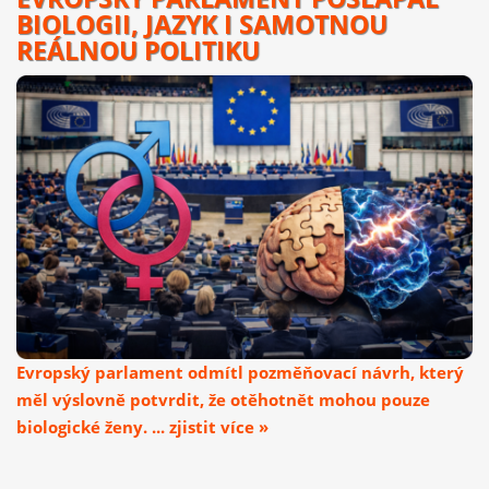
BIOLOGII, JAZYK I SAMOTNOU
REÁLNOU POLITIKU
Evropský parlament odmítl pozměňovací návrh, který
měl výslovně potvrdit, že otěhotnět mohou pouze
biologické ženy. ... zjistit více »