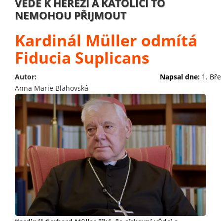
VEDE K HEREZI A KATOLÍCI TO
NEMOHOU PŘIJMOUT
Kardinál Müller odmítá
Fiducia Suplicans
Autor:
Napsal dne:
1. Bř
Anna Marie Blahovská