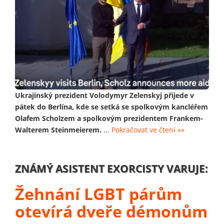
Ukrajinský prezident Volodymyr Zelenskyj přijede v
pátek do Berlína, kde se setká se spolkovým kancléřem
Olafem Scholzem a spolkovým prezidentem Frankem-
Walterem Steinmeierem.
...
Pokračovat ve čtení »»
ZNÁMÝ ASISTENT EXORCISTY VARUJE:
Žehnání LGBT párům
otevírá dveře démonům