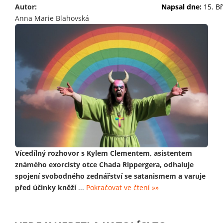
Autor:
Napsal dne:
15. B
Anna Marie Blahovská
Vícedílný rozhovor s Kylem Clementem, asistentem
známého exorcisty otce Chada Rippergera, odhaluje
spojení svobodného zednářství se satanismem a varuje
před účinky kněží
...
Pokračovat ve čtení »»