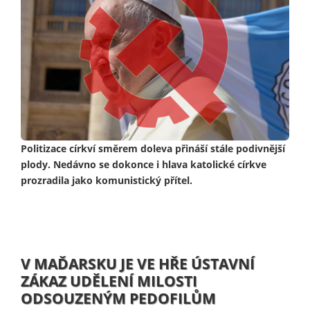
Politizace církví směrem doleva přináší stále podivnější
plody. Nedávno se dokonce i hlava katolické církve
prozradila jako komunistický přítel.
V MAĎARSKU JE VE HŘE ÚSTAVNÍ
ZÁKAZ UDĚLENÍ MILOSTI
ODSOUZENÝM PEDOFILŮM