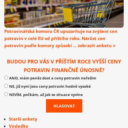
Potravinářská komora ČR upozorňuje na zvýšení cen
potravin v celé EU od příštího roku. Nárůst cen
potravin podle komory způsobí ... zobrazit anketu »
BUDOU PRO VÁS V PŘÍŠTÍM ROCE VYŠŠÍ CENY
POTRAVIN FINANČNĚ ÚNOSNÉ?
ANO, mám peněz dost a ceny potravin neřeším
NE, již nyní jsou ceny potravin hodně vysoké
NEVÍM, počkám, až jak se situace vyvine
Starší ankety
Výsledky