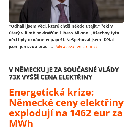
"Odhalil jsem věci, které chtěl někdo utajit," řekl v
úterý v Římě novinářům Libero Milone. „Všechny tyto
věci byly oznámeny papeži. Nešpehoval jsem. Dělal
jsem jen svou práci
...
Pokračovat ve čtení »»
V NĚMECKU JE ZA SOUČASNÉ VLÁDY
73X VYŠŠÍ CENA ELEKTŘINY
Energetická krize:
Německé ceny elektřiny
explodují na 1462 eur za
MWh