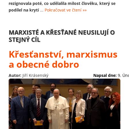
rezignovala poté, co udělalila milost člověku, který se
podílel na krytí
...
Pokračovat ve čtení »»
MARXISTÉ A KŘESŤANÉ NEUSILUJÍ O
STEJNÝ CÍL
Křesťanství, marxismus
a obecné dobro
Autor:
Jiří Krásenský
Napsal dne:
9. Ún