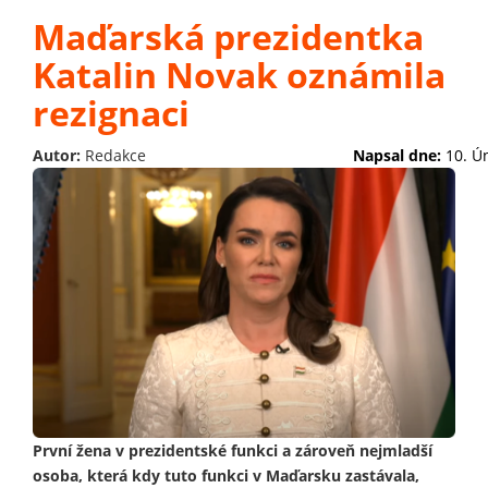
Maďarská prezidentka
Katalin Novak oznámila
rezignaci
Autor:
Redakce
Napsal dne:
10. Ú
První žena v prezidentské funkci a zároveň nejmladší
osoba, která kdy tuto funkci v Maďarsku zastávala,