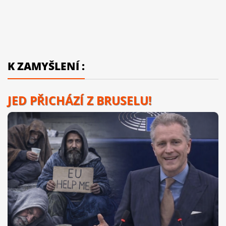
K ZAMYŠLENÍ :
JED PŘICHÁZÍ Z BRUSELU!