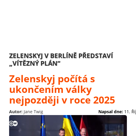
ZELENSKYJ V BERLÍNĚ PŘEDSTAVÍ
„VÍTĚZNÝ PLÁN“
Zelenskyj počítá s
ukončením války
nejpozději v roce 2025
Autor:
Jane Twig
Napsal dne:
11. Ř