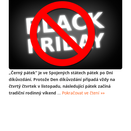
„Černý pátek“ je ve Spojených státech pátek po Dni
díkůvzdání. Protože Den díkůvzdání připadá vždy na
čtvrtý čtvrtek v listopadu, následující pátek začíná
tradiční rodinný víkend
...
Pokračovat ve čtení »»