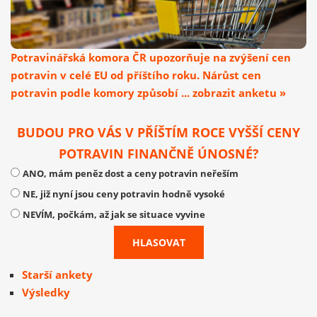
Potravinářská komora ČR upozorňuje na zvýšení cen
potravin v celé EU od příštího roku. Nárůst cen
potravin podle komory způsobí ... zobrazit anketu »
BUDOU PRO VÁS V PŘÍŠTÍM ROCE VYŠŠÍ CENY
POTRAVIN FINANČNĚ ÚNOSNÉ?
ANO, mám peněz dost a ceny potravin neřeším
NE, již nyní jsou ceny potravin hodně vysoké
NEVÍM, počkám, až jak se situace vyvine
Starší ankety
Výsledky