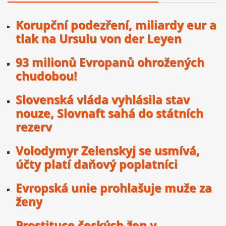
Korupční podezření, miliardy eur a
tlak na Ursulu von der Leyen
93 milionů Evropanů ohrožených
chudobou!
Slovenská vláda vyhlásila stav
nouze, Slovnaft sahá do státních
rezerv
Volodymyr Zelenskyj se usmívá,
účty platí daňový poplatníci
Evropská unie prohlašuje muže za
ženy
Prostituce českých žen v