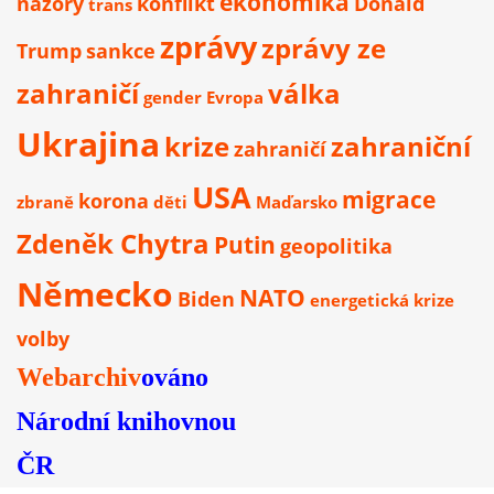
ekonomika
názory
konflikt
Donald
trans
zprávy
zprávy ze
Trump
sankce
zahraničí
válka
gender
Evropa
Ukrajina
krize
zahraniční
zahraničí
USA
migrace
korona
zbraně
děti
Maďarsko
Zdeněk Chytra
Putin
geopolitika
Německo
NATO
Biden
energetická krize
volby
Webarchiv
ováno
Národní knihovnou
ČR