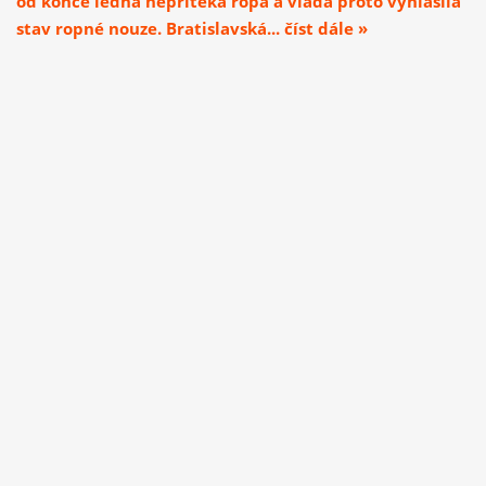
od konce ledna nepřitéká ropa a vláda proto vyhlásila
stav ropné nouze. Bratislavská... číst dále »