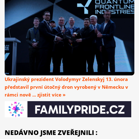
Ukrajinský prezident Volodymyr Zelenskyj 13. února
představil první útočný dron vyrobený v Německu v
rámci nově ... zjistit více »
NEDÁVNO JSME ZVEŘEJNILI :