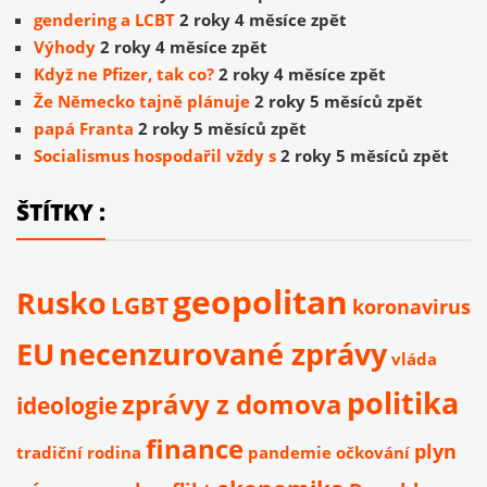
gendering a LCBT
2 roky 4 měsíce zpět
Výhody
2 roky 4 měsíce zpět
Když ne Pfizer, tak co?
2 roky 4 měsíce zpět
Že Německo tajně plánuje
2 roky 5 měsíců zpět
papá Franta
2 roky 5 měsíců zpět
Socialismus hospodařil vždy s
2 roky 5 měsíců zpět
ŠTÍTKY :
geopolitan
Rusko
LGBT
koronavirus
EU
necenzurované zprávy
vláda
politika
zprávy z domova
ideologie
finance
plyn
tradiční rodina
pandemie
očkování