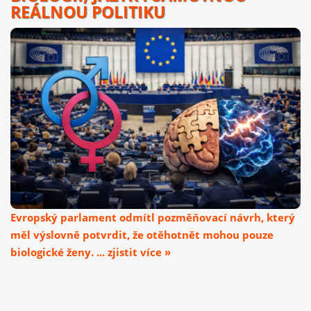
REÁLNOU POLITIKU
Evropský parlament odmítl pozměňovací návrh, který
měl výslovně potvrdit, že otěhotnět mohou pouze
biologické ženy. ... zjistit více »