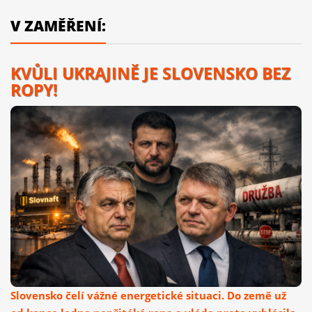
V ZAMĚŘENÍ:
KVŮLI UKRAJINĚ JE SLOVENSKO BEZ
ROPY!
Slovensko čelí vážné energetické situaci. Do země už