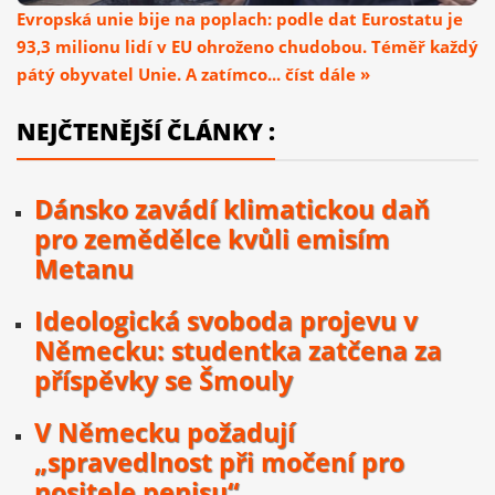
Evropská unie bije na poplach: podle dat Eurostatu je
93,3 milionu lidí v EU ohroženo chudobou. Téměř každý
pátý obyvatel Unie. A zatímco... číst dále »
NEJČTENĚJŠÍ ČLÁNKY :
Dánsko zavádí klimatickou daň
pro zemědělce kvůli emisím
Metanu
Ideologická svoboda projevu v
Německu: studentka zatčena za
příspěvky se Šmouly
V Německu požadují
„spravedlnost při močení pro
nositele penisu“