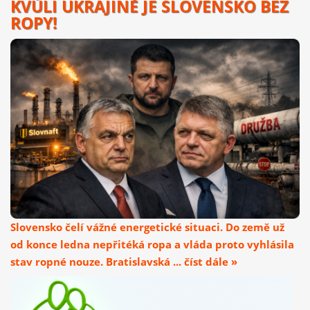
KVŮLI UKRAJINĚ JE SLOVENSKO BEZ
ROPY!
Slovensko čelí vážné energetické situaci. Do země už
od konce ledna nepřitéká ropa a vláda proto vyhlásila
stav ropné nouze. Bratislavská ... číst dále »