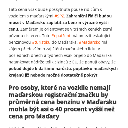
Tato cena však bude poskytnuta pouze řidičům s
vozidlem s maďarskými
#SPZ
.
Zahraniční řidiči budou
muset v Maďarsku zaplatit za benzin výrazně vyšší
cenu
. Záměrem je orientovat se v tržních cenách zemí
původu cisteren. Toto
#opatření
má omezit eskalující
benzínovou
#turistiku
do Maďarska.
#Maďarsko
má
zájem především o zajištění maďarského lidu. V
posledních dnech a týdnech však přijelo do Maďarska
natankovat nádrže tolik cizinců z EU, že panují obavy, že
pokud dojde k dalšímu nárůstu, poptávku maďarských
krajanů již nebude možné dostatečně pokrýt
.
Pro osoby, které na vozidle nemají
maďarskou registrační značku by
průměrná cena benzínu v Maďarsku
mohla být asi o 40 procent vyšší než
cena pro Maďary