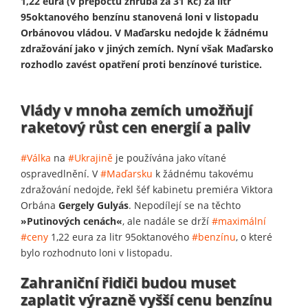
1,22 eura (v přepočtu zhruba za 31 Kč) za litr
95oktanového benzínu stanovená loni v listopadu
Orbánovou vládou. V Maďarsku nedojde k žádnému
zdražování jako v jiných zemích. Nyní však Maďarsko
rozhodlo zavést opatření proti benzínové turistice.
Vlády v mnoha zemích umožňují
raketový růst cen energií a paliv
#Válka
na
#Ukrajině
je používána jako vítané
ospravedlnění. V
#Maďarsku
k žádnému takovému
zdražování nedojde, řekl šéf kabinetu premiéra Viktora
Orbána
Gergely Gulyás
. Nepodílejí se na těchto
»Putinových cenách«
, ale nadále se drží
#maximální
#ceny
1,22 eura za litr 95oktanového
#benzínu
, o které
bylo rozhodnuto loni v listopadu.
Zahraniční řidiči budou muset
zaplatit výrazně vyšší cenu benzínu