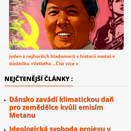
Jeden z nejhorších hladomorů v historii nastal v
důsledku »Velkého ...Číst více »
NEJČTENĚJŠÍ ČLÁNKY :
Dánsko zavádí klimatickou daň
pro zemědělce kvůli emisím
Metanu
Ideologická svoboda projevu v