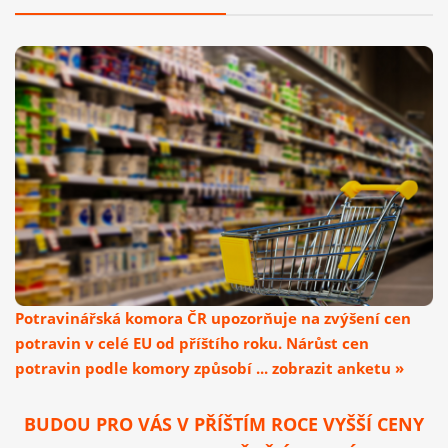
Potravinářská komora ČR upozorňuje na zvýšení cen
potravin v celé EU od příštího roku. Nárůst cen
potravin podle komory způsobí ... zobrazit anketu »
BUDOU PRO VÁS V PŘÍŠTÍM ROCE VYŠŠÍ CENY