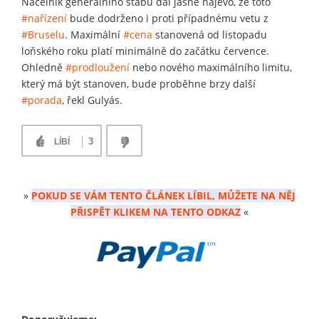
Náčelník generálního štábu dal jasně najevo, že toto
#nařízení
bude dodrženo i proti případnému vetu z
#Bruselu
. Maximální
#cena
stanovená od listopadu
loňského roku platí minimálně do začátku července.
Ohledně
#prodloužení
nebo nového maximálního limitu,
který má být stanoven, bude proběhne brzy další
#porada
, řekl Gulyás.
3
LÍBÍ
»
POKUD SE VÁM TENTO ČLÁNEK LÍBIL, MŮŽETE NA NĚJ
PŘISPĚT KLIKEM NA TENTO ODKAZ
«