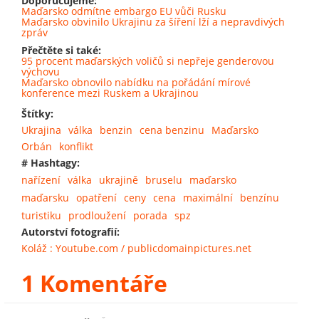
Doporučujeme:
Maďarsko odmítne embargo EU vůči Rusku
Maďarsko obvinilo Ukrajinu za šíření lží a nepravdivých
zpráv
Přečtěte si také:
95 procent maďarských voličů si nepřeje genderovou
výchovu
Maďarsko obnovilo nabídku na pořádání mírové
konference mezi Ruskem a Ukrajinou
Štítky:
Ukrajina
válka
benzin
cena benzinu
Maďarsko
Orbán
konflikt
# Hashtagy:
nařízení
válka
ukrajině
bruselu
maďarsko
maďarsku
opatření
ceny
cena
maximální
benzínu
turistiku
prodloužení
porada
spz
Autorství fotografií:
Koláž : Youtube.com / publicdomainpictures.net
1 Komentáře