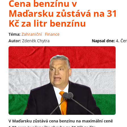
Cena benzínu v
Maďarsku zůstává na 31
Kč za litr benzínu
Téma:
Zahraniční
Finance
Autor:
Zdeněk Chytra
Napsal dne:
4. Če
V Maďarsku zůstává cena benzínu na maximální ceně