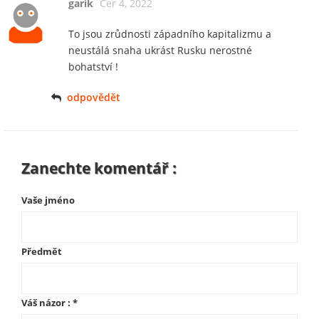
garik
Čer 4, 2022
To jsou zrůdnosti západního kapitalizmu a
neustálá snaha ukrást Rusku nerostné
bohatství !
odpovědět
Zanechte komentář :
Vaše jméno
Předmět
Váš názor :
*