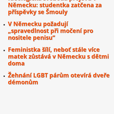
Německu: studentka zatčena za
příspěvky se Šmouly
V Německu požadují
„spravedlnost při močení pro
nositele penisu“
Feministka šílí, neboť stále více
matek zůstává v Německu s dětmi
doma
Žehnání LGBT párům otevírá dveře
démonům