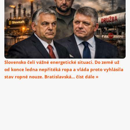
Slovensko čelí vážné energetické situaci. Do země už
od konce ledna nepřitéká ropa a vláda proto vyhlásila
stav ropné nouze. Bratislavská... číst dále »