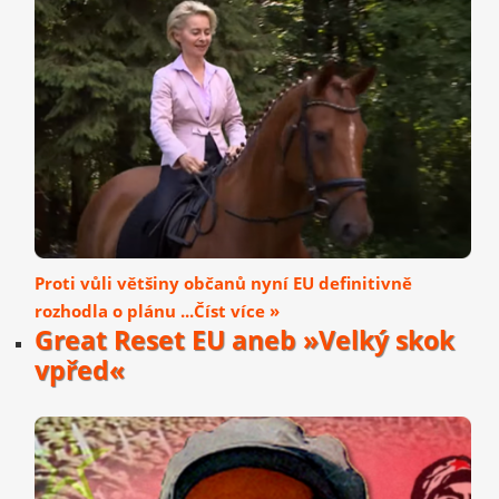
Proti vůli většiny občanů nyní EU definitivně
rozhodla o plánu ...Číst více »
Great Reset EU aneb »Velký skok
vpřed«