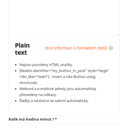
Plain
Více informací o formátech textů
text
Nejsou povoleny HTML značky.
[likebtn identifier="my_button_in_post" style="large"
i18n_like="Yeah!"] - Insert a Like Button using
shortcode.
Webové a e-mailové adresy jsou automaticky
převedeny na odkazy.
Řádky a odstavce se zalomí automaticky.
Kolik má hodina minut ?
*