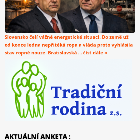
Slovensko čelí vážné energetické situaci. Do země už
od konce ledna nepřitéká ropa a vláda proto vyhlásila
stav ropné nouze. Bratislavská ... číst dále »
AKTUÁLNÍ ANKETA :