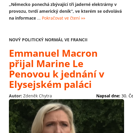
„Německo ponechá zbývající tři jaderné elektrárny v
provozu, tvrdí americký deník“, ve kterém se odvolává
na informace
...
Pokračovat ve čtení »»
NOVÝ POLITICKÝ NORMÁL VE FRANCII
Emmanuel Macron
přijal Marine Le
Penovou k jednání v
Elysejském paláci
Autor:
Zdeněk Chytra
Napsal dne:
30. Č