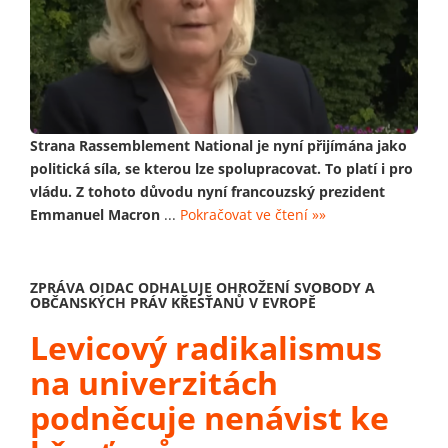
Strana Rassemblement National je nyní přijímána jako
politická síla, se kterou lze spolupracovat. To platí i pro
vládu. Z tohoto důvodu nyní francouzský prezident
Emmanuel Macron
...
Pokračovat ve čtení »»
ZPRÁVA OIDAC ODHALUJE OHROŽENÍ SVOBODY A
OBČANSKÝCH PRÁV KŘESŤANŮ V EVROPĚ
Levicový radikalismus
na univerzitách
podněcuje nenávist ke