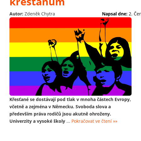
křesťanům
Autor:
Zdeněk Chytra
Napsal dne:
2. Če
Křesťané se dostávají pod tlak v mnoha částech Evropy,
včetně a zejména v Německu. Svoboda slova a
především práva rodičů jsou akutně ohroženy.
Univerzity a vysoké školy
...
Pokračovat ve čtení »»