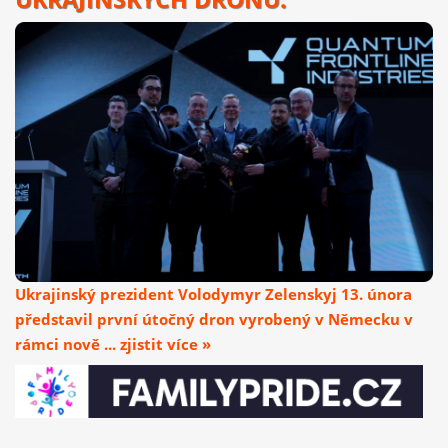
Ukrajinský prezident Volodymyr Zelenskyj 13. února
představil první útočný dron vyrobený v Německu v
rámci nově ... zjistit více »