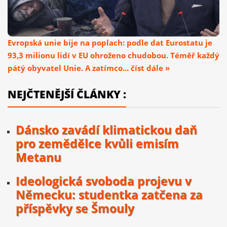
Evropská unie bije na poplach: podle dat Eurostatu je
93,3 milionu lidí v EU ohroženo chudobou. Téměř každý
pátý obyvatel Unie. A zatímco... číst dále »
NEJČTENĚJŠÍ ČLÁNKY :
Dánsko zavádí klimatickou daň
pro zemědělce kvůli emisím
Metanu
Ideologická svoboda projevu v
Německu: studentka zatčena za
příspěvky se Šmouly