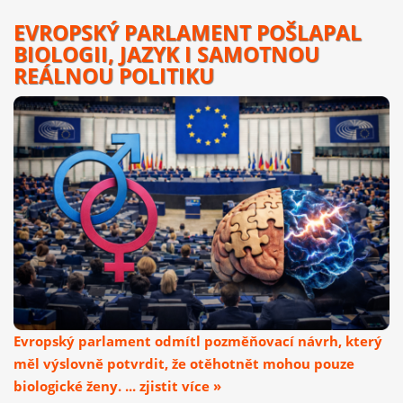
EVROPSKÝ PARLAMENT POŠLAPAL
BIOLOGII, JAZYK I SAMOTNOU
REÁLNOU POLITIKU
Evropský parlament odmítl pozměňovací návrh, který
měl výslovně potvrdit, že otěhotnět mohou pouze
biologické ženy. ... zjistit více »