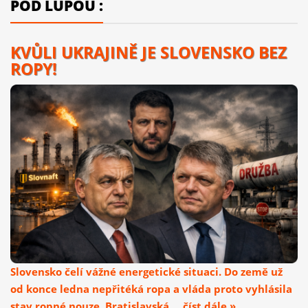
POD LUPOU :
KVŮLI UKRAJINĚ JE SLOVENSKO BEZ
ROPY!
Slovensko čelí vážné energetické situaci. Do země už
od konce ledna nepřitéká ropa a vláda proto vyhlásila
stav ropné nouze. Bratislavská ... číst dále »