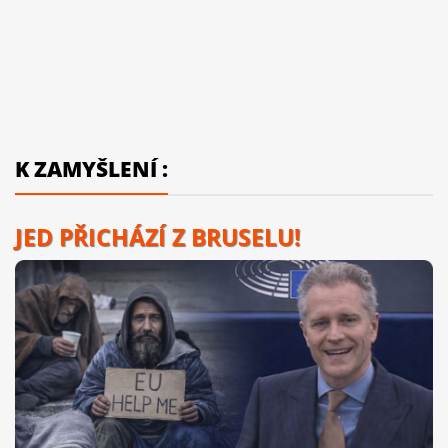
K ZAMYŠLENÍ :
JED PŘICHÁZÍ Z BRUSELU!