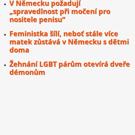
V Německu požadují
„spravedlnost při močení pro
nositele penisu“
Feministka šílí, neboť stále více
matek zůstává v Německu s dětmi
doma
Žehnání LGBT párům otevírá dveře
démonům