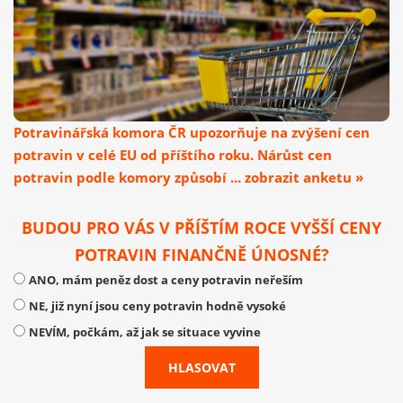
Potravinářská komora ČR upozorňuje na zvýšení cen
potravin v celé EU od příštího roku. Nárůst cen
potravin podle komory způsobí ... zobrazit anketu »
BUDOU PRO VÁS V PŘÍŠTÍM ROCE VYŠŠÍ CENY
POTRAVIN FINANČNĚ ÚNOSNÉ?
ANO, mám peněz dost a ceny potravin neřeším
NE, již nyní jsou ceny potravin hodně vysoké
NEVÍM, počkám, až jak se situace vyvine