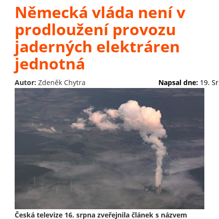
Německá vláda není v
prodloužení provozu
jaderných elektráren
jednotná
Autor:
Zdeněk Chytra
Napsal dne:
19. S
Česká televize 16. srpna zveřejnila článek s názvem