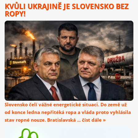
KVŮLI UKRAJINĚ JE SLOVENSKO BEZ
ROPY!
Slovensko čelí vážné energetické situaci. Do země už
od konce ledna nepřitéká ropa a vláda proto vyhlásila
stav ropné nouze. Bratislavská ... číst dále »