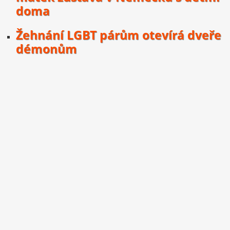
doma
Žehnání LGBT párům otevírá dveře
démonům