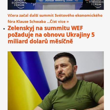
Včera začal další summit Svétového ekonomického
fóra Klause Schwaba ...Číst více »
Zelenskyj na summitu WEF
požaduje na obnovu Ukrajiny 5
miliard dolarů měsíčně