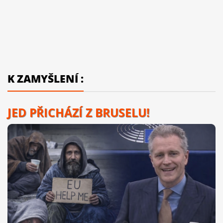
K ZAMYŠLENÍ :
JED PŘICHÁZÍ Z BRUSELU!