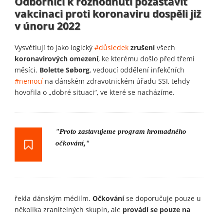
Odborníci k rozhodnutí pozastavit
vakcinaci proti koronaviru dospěli již
v únoru 2022
Vysvětlují to jako logický
#důsledek
zrušení
všech
koronavirových omezení
, ke kterému došlo před třemi
měsíci.
Bolette Søborg
, vedoucí oddělení infekčních
#nemocí
na dánském zdravotnickém úřadu SSI, tehdy
hovořila o „dobré situaci“, ve které se nacházíme.
"Proto zastavujeme program hromadného
očkování,"
řekla dánským médiím.
Očkování
se doporučuje pouze u
několika zranitelných skupin, ale
provádí se pouze na