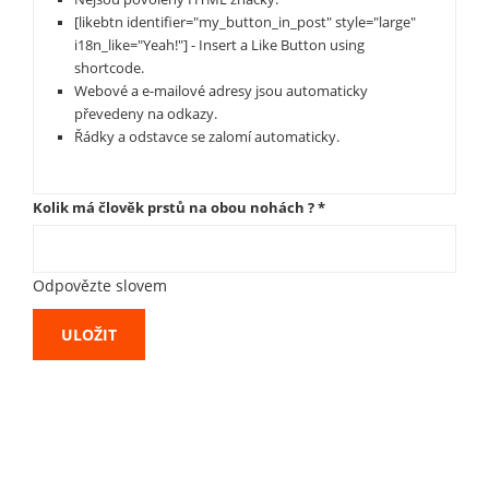
[likebtn identifier="my_button_in_post" style="large"
i18n_like="Yeah!"] - Insert a Like Button using
shortcode.
Webové a e-mailové adresy jsou automaticky
převedeny na odkazy.
Řádky a odstavce se zalomí automaticky.
Kolik má člověk prstů na obou nohách ?
*
Odpovězte slovem