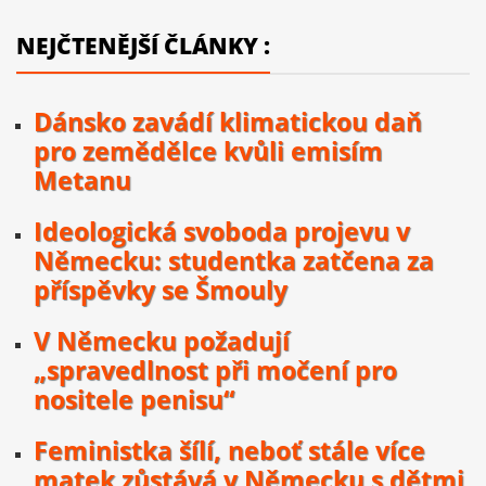
NEJČTENĚJŠÍ ČLÁNKY :
Dánsko zavádí klimatickou daň
pro zemědělce kvůli emisím
Metanu
Ideologická svoboda projevu v
Německu: studentka zatčena za
příspěvky se Šmouly
V Německu požadují
„spravedlnost při močení pro
nositele penisu“
Feministka šílí, neboť stále více
matek zůstává v Německu s dětmi