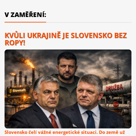
V ZAMĚŘENÍ:
KVŮLI UKRAJINĚ JE SLOVENSKO BEZ
ROPY!
Slovensko čelí vážné energetické situaci. Do země už