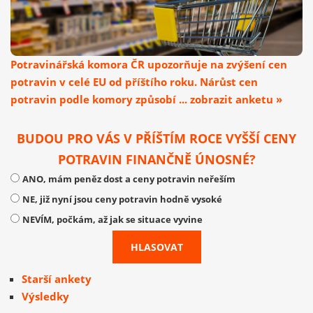
Potravinářská komora ČR upozorňuje na zvýšení cen
potravin v celé EU od příštího roku. Nárůst cen
potravin podle komory způsobí ... zobrazit anketu »
BUDOU PRO VÁS V PŘÍŠTÍM ROCE VYŠŠÍ CENY
POTRAVIN FINANČNĚ ÚNOSNÉ?
ANO, mám peněz dost a ceny potravin neřeším
NE, již nyní jsou ceny potravin hodně vysoké
NEVÍM, počkám, až jak se situace vyvine
Starší ankety
Výsledky