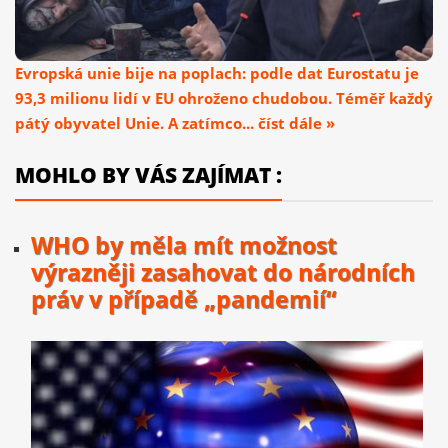
Evropská unie bije na poplach: podle dat Eurostatu je
93,3 milionu lidí v EU ohroženo chudobou. Téměř každý
pátý obyvatel Unie. A zatímco... číst dále »
MOHLO BY VÁS ZAJÍMAT :
WHO by měla mít možnost
výrazněji zasahovat do národních
práv v případě „pandemií“