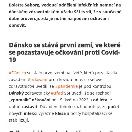
Bolette Søborg, vedoucí oddělení infekčních nemocí na
dánském zdravotnickém úřadu SSI tvrdí, že v současné
době prověřují, zda je nutné na podzim očkování
obnovit.
Dánsko se stává první zemí, ve které
se pozastavuje očkování proti Covid-
19
#Dánsko
se stalo první zemí na světě, která pozastavila
zavádění
#očkování
proti kovidu poté, co šéfové
zdravotnictví uvedli, že
#pandemie
je pod kontrolou.
Dánský
zdravotnický
#úřad
SSI
uvedl, že se rozhodl
„zpomalit“ očkování
od 15. května 2022 a
od léta
je
úplně
zastavit
. Důvodem tohoto rozhodnutí je, že
počet
nových
infekcí
výrazně
klesá
a počty hospitalizací se
stabilizují.