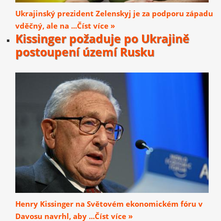
Ukrajinský prezident Zelenskyj je za podporu západu
vděčný, ale na ...Číst více »
Kissinger požaduje po Ukrajině
postoupení území Rusku
Henry Kissinger na Světovém ekonomickém fóru v
Davosu navrhl, aby ...Číst více »