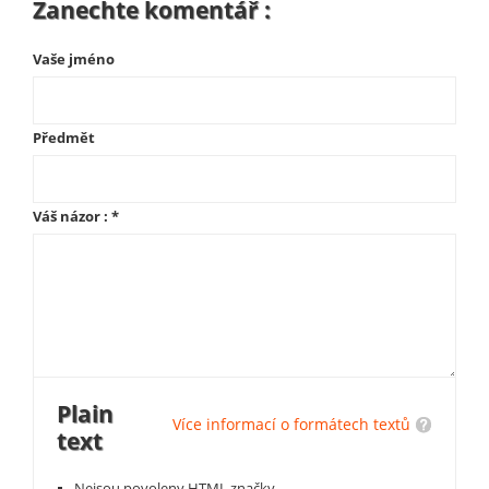
Zanechte komentář :
Vaše jméno
Předmět
Váš názor :
*
Plain
Více informací o formátech textů
text
Nejsou povoleny HTML značky.