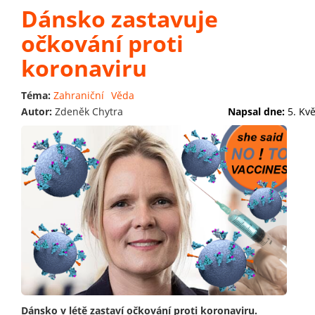
Dánsko zastavuje
očkování proti
koronaviru
Téma:
Zahraniční
Věda
Autor:
Zdeněk Chytra
Napsal dne:
5. Kv
Dánsko v létě zastaví očkování proti koronaviru.