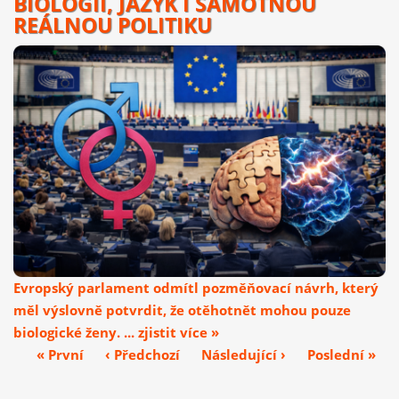
BIOLOGII, JAZYK I SAMOTNOU
REÁLNOU POLITIKU
Evropský parlament odmítl pozměňovací návrh, který
měl výslovně potvrdit, že otěhotnět mohou pouze
biologické ženy. ... zjistit více »
« První
‹ Předchozí
Následující ›
Poslední »