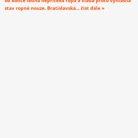
od konce ledna nepřitéká ropa a vláda proto vyhlásila
stav ropné nouze. Bratislavská... číst dále »