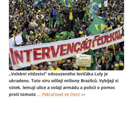
„Volební vítězství“ odsouzeného levičáka Luly je
ukradeno. Tuto víru sdílejí miliony Brazilců. Vybíjejí si
vztek, lemují ulice a volají armádu a policii o pomoc
proti tomuto
...
Pokračovat ve čtení »»