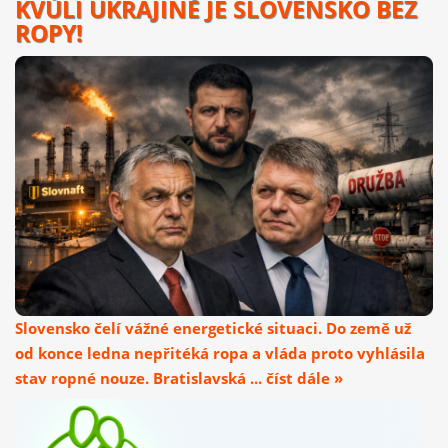
KVŮLI UKRAJINĚ JE SLOVENSKO BEZ
ROPY!
Slovensko čelí vážné energetické situaci. Do země už
od konce ledna nepřitéká ropa a vláda proto vyhlásila
stav ropné nouze. Bratislavská ... číst dále »