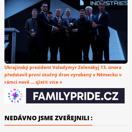
Ukrajinský prezident Volodymyr Zelenskyj 13. února
představil první útočný dron vyrobený v Německu v
rámci nově ... zjistit více »
NEDÁVNO JSME ZVEŘEJNILI :