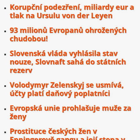
Korupční podezření, miliardy eur a
tlak na Ursulu von der Leyen
93 milionů Evropanů ohrožených
chudobou!
Slovenská vláda vyhlásila stav
nouze, Slovnaft sahá do státních
rezerv
Volodymyr Zelenskyj se usmívá,
účty platí daňový poplatníci
Evropská unie prohlašuje muže za
ženy
Prostituce českých žen v
Eppingerově gangu a její stopa v