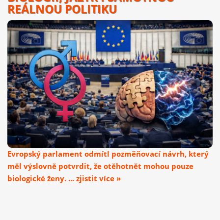
REÁLNOU POLITIKU
Evropský parlament odmítl pozměňovací návrh, který
měl výslovně potvrdit, že otěhotnět mohou pouze
biologické ženy. ... zjistit více »