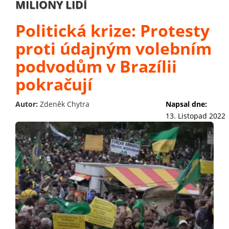
MILIONY LIDÍ
Politická krize: Protesty
proti údajným volebním
podvodům v Brazílii
pokračují
Autor:
Zdeněk Chytra
Napsal dne:
13. Listopad 2022