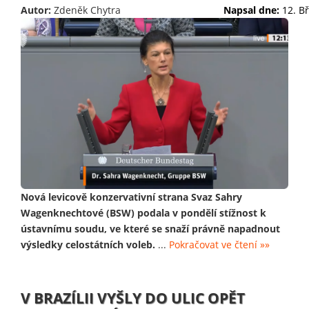
Autor:
Zdeněk Chytra
Napsal dne:
12. B
Nová levicově konzervativní strana Svaz Sahry
Wagenknechtové (BSW) podala v pondělí stížnost k
ústavnímu soudu, ve které se snaží právně napadnout
výsledky celostátních voleb.
...
Pokračovat ve čtení »»
V BRAZÍLII VYŠLY DO ULIC OPĚT