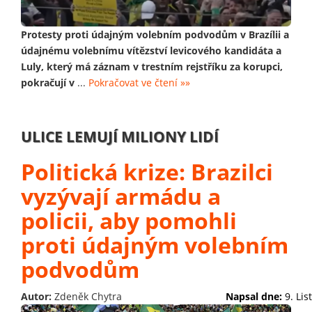
Protesty proti údajným volebním podvodům v Brazílii a
údajnému volebnímu vítězství levicového kandidáta a
Luly, který má záznam v trestním rejstříku za korupci,
pokračují v
...
Pokračovat ve čtení »»
ULICE LEMUJÍ MILIONY LIDÍ
Politická krize: Brazilci
vyzývají armádu a
policii, aby pomohli
proti údajným volebním
podvodům
Autor:
Zdeněk Chytra
Napsal dne:
9. Li