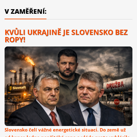
V ZAMĚŘENÍ:
KVŮLI UKRAJINĚ JE SLOVENSKO BEZ
ROPY!
Slovensko čelí vážné energetické situaci. Do země už