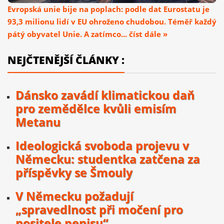
Evropská unie bije na poplach: podle dat Eurostatu je
93,3 milionu lidí v EU ohroženo chudobou. Téměř každý
pátý obyvatel Unie. A zatímco... číst dále »
NEJČTENĚJŠÍ ČLÁNKY :
Dánsko zavádí klimatickou daň
pro zemědělce kvůli emisím
Metanu
Ideologická svoboda projevu v
Německu: studentka zatčena za
příspěvky se Šmouly
V Německu požadují
„spravedlnost při močení pro
nositele penisu“