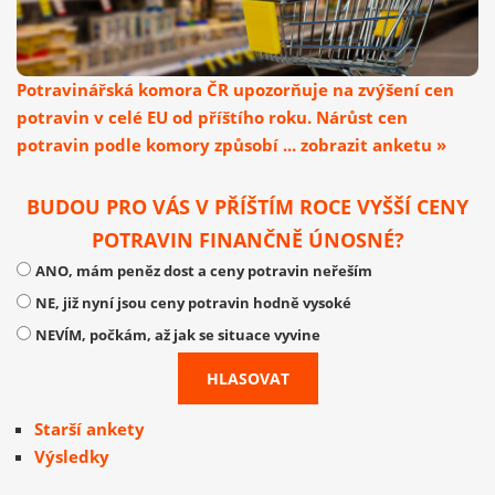
Potravinářská komora ČR upozorňuje na zvýšení cen
potravin v celé EU od příštího roku. Nárůst cen
potravin podle komory způsobí ... zobrazit anketu »
BUDOU PRO VÁS V PŘÍŠTÍM ROCE VYŠŠÍ CENY
POTRAVIN FINANČNĚ ÚNOSNÉ?
ANO, mám peněz dost a ceny potravin neřeším
NE, již nyní jsou ceny potravin hodně vysoké
NEVÍM, počkám, až jak se situace vyvine
Starší ankety
Výsledky