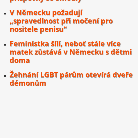
V Německu požadují
„spravedlnost při močení pro
nositele penisu“
Feministka šílí, neboť stále více
matek zůstává v Německu s dětmi
doma
Žehnání LGBT párům otevírá dveře
démonům