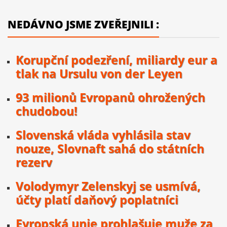
NEDÁVNO JSME ZVEŘEJNILI :
Korupční podezření, miliardy eur a
tlak na Ursulu von der Leyen
93 milionů Evropanů ohrožených
chudobou!
Slovenská vláda vyhlásila stav
nouze, Slovnaft sahá do státních
rezerv
Volodymyr Zelenskyj se usmívá,
účty platí daňový poplatníci
Evropská unie prohlašuje muže za