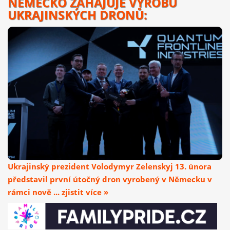
NĚMECKO ZAHAJUJE VÝROBU
UKRAJINSKÝCH DRONŮ:
Ukrajinský prezident Volodymyr Zelenskyj 13. února
představil první útočný dron vyrobený v Německu v
rámci nově ... zjistit více »