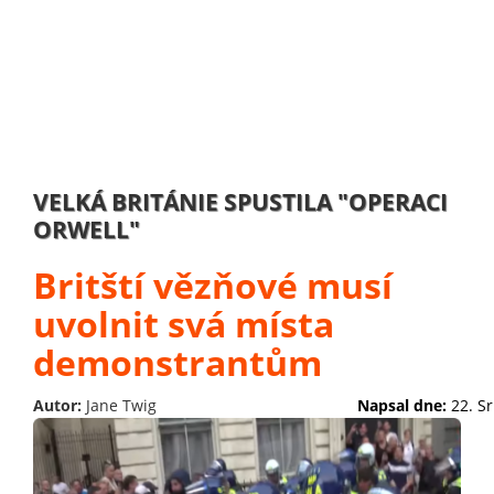
VELKÁ BRITÁNIE SPUSTILA "OPERACI
ORWELL"
Britští vězňové musí
uvolnit svá místa
demonstrantům
Autor:
Jane Twig
Napsal dne:
22. S