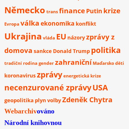
Německo
finance
krize
Putin
trans
válka
ekonomika
konflikt
Evropa
Ukrajina
EU
zprávy z
názory
vláda
politika
domova
sankce
Donald Trump
zahraniční
tradiční rodina
gender
Maďarsko
děti
zprávy
koronavirus
energetická krize
necenzurované zprávy
USA
Zdeněk Chytra
geopolitika
plyn
volby
Webarchiv
ováno
Národní knihovnou