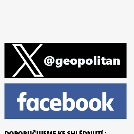
DOPORUČUJEME KE SHLÉDNUTÍ :