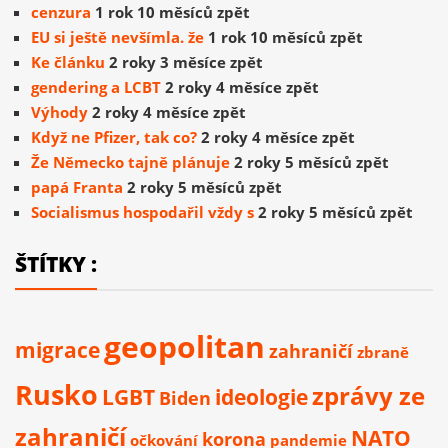
cenzura
1 rok 10 měsíců zpět
EU si ještě nevšímla. že
1 rok 10 měsíců zpět
Ke článku
2 roky 3 měsíce zpět
gendering a LCBT
2 roky 4 měsíce zpět
Výhody
2 roky 4 měsíce zpět
Když ne Pfizer, tak co?
2 roky 4 měsíce zpět
Že Německo tajně plánuje
2 roky 5 měsíců zpět
papá Franta
2 roky 5 měsíců zpět
Socialismus hospodařil vždy s
2 roky 5 měsíců zpět
ŠTÍTKY :
geopolitan
migrace
zahraničí
zbraně
Rusko
zprávy ze
LGBT
ideologie
Biden
zahraničí
NATO
korona
očkování
pandemie