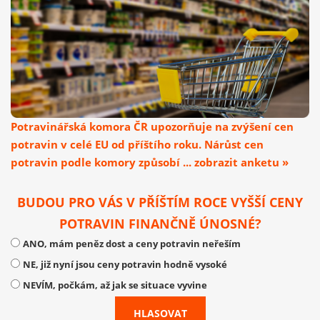
Potravinářská komora ČR upozorňuje na zvýšení cen
potravin v celé EU od příštího roku. Nárůst cen
potravin podle komory způsobí ... zobrazit anketu »
BUDOU PRO VÁS V PŘÍŠTÍM ROCE VYŠŠÍ CENY
POTRAVIN FINANČNĚ ÚNOSNÉ?
ANO, mám peněz dost a ceny potravin neřeším
NE, již nyní jsou ceny potravin hodně vysoké
NEVÍM, počkám, až jak se situace vyvine