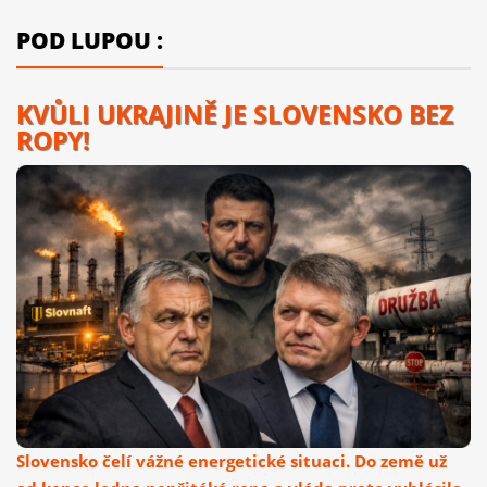
POD LUPOU :
KVŮLI UKRAJINĚ JE SLOVENSKO BEZ
ROPY!
Slovensko čelí vážné energetické situaci. Do země už