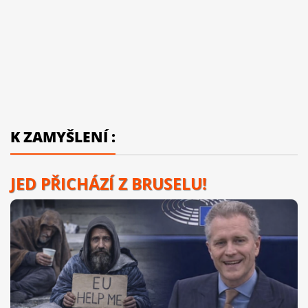
K ZAMYŠLENÍ :
JED PŘICHÁZÍ Z BRUSELU!