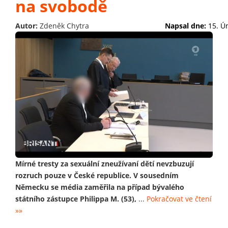
na svobodě
Autor:
Zdeněk Chytra
Napsal dne:
15. Ú
Mírné tresty za sexuální zneužívaní dětí nevzbuzují
rozruch pouze v České republice. V sousedním
Německu se média zaměřila na případ bývalého
státního zástupce Philippa M. (53),
...
Pokračovat ve čtení
»»