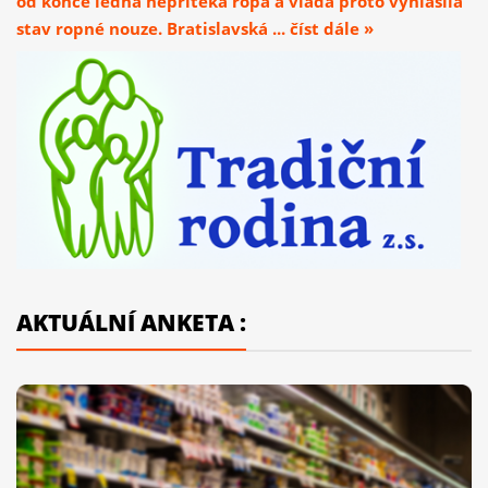
od konce ledna nepřitéká ropa a vláda proto vyhlásila
stav ropné nouze. Bratislavská ... číst dále »
AKTUÁLNÍ ANKETA :