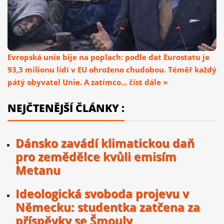
Evropská unie bije na poplach: podle dat Eurostatu je
93,3 milionu lidí v EU ohroženo chudobou. Téměř každý
pátý obyvatel Unie. A zatímco... číst dále »
NEJČTENĚJŠÍ ČLÁNKY :
Dánsko zavádí klimatickou daň
pro zemědělce kvůli emisím
Metanu
Ideologická svoboda projevu v
Německu: studentka zatčena za
příspěvky se Šmouly