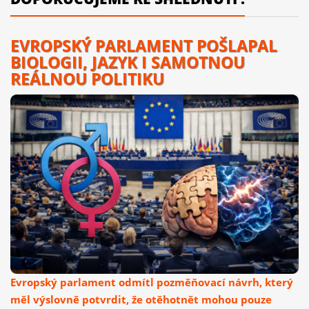
EVROPSKÝ PARLAMENT POŠLAPAL
BIOLOGII, JAZYK I SAMOTNOU
REÁLNOU POLITIKU
Evropský parlament odmítl pozměňovací návrh, který
měl výslovně potvrdit, že otěhotnět mohou pouze