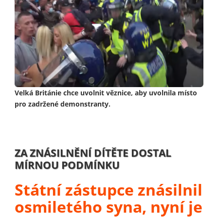
Velká Británie chce uvolnit věznice, aby uvolnila místo
pro zadržené demonstranty.
ZA ZNÁSILNĚNÍ DÍTĚTE DOSTAL
MÍRNOU PODMÍNKU
Státní zástupce znásilnil
osmiletého syna, nyní je