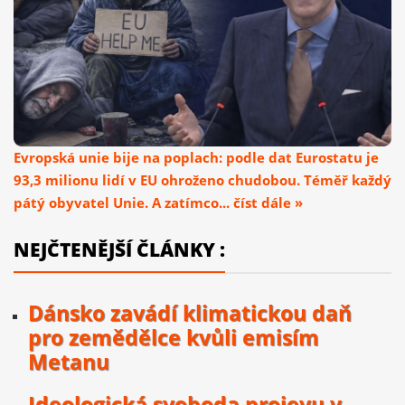
Evropská unie bije na poplach: podle dat Eurostatu je
93,3 milionu lidí v EU ohroženo chudobou. Téměř každý
pátý obyvatel Unie. A zatímco... číst dále »
NEJČTENĚJŠÍ ČLÁNKY :
Dánsko zavádí klimatickou daň
pro zemědělce kvůli emisím
Metanu
Ideologická svoboda projevu v