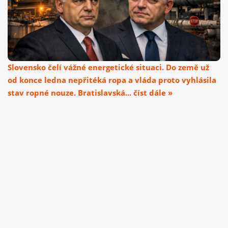
Slovensko čelí vážné energetické situaci. Do země už
od konce ledna nepřitéká ropa a vláda proto vyhlásila
stav ropné nouze. Bratislavská... číst dále »