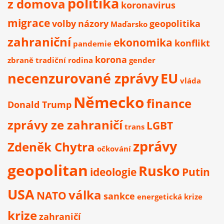
politika
z domova
koronavirus
migrace
volby
názory
geopolitika
Maďarsko
zahraniční
ekonomika
konflikt
pandemie
korona
zbraně
tradiční rodina
gender
necenzurované zprávy
EU
vláda
Německo
finance
Donald Trump
zprávy ze zahraničí
LGBT
trans
zprávy
Zdeněk Chytra
očkování
geopolitan
Rusko
ideologie
Putin
USA
válka
NATO
sankce
energetická krize
krize
zahraničí