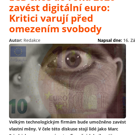
zavést digitální euro:
Kritici varují před
omezením svobody
Autor:
Redakce
Napsal dne:
16. Z
Velkým technologickým firmám bude umožněno zavést
vlastní měny. V čele této diskuse stojí lidé jako Marc