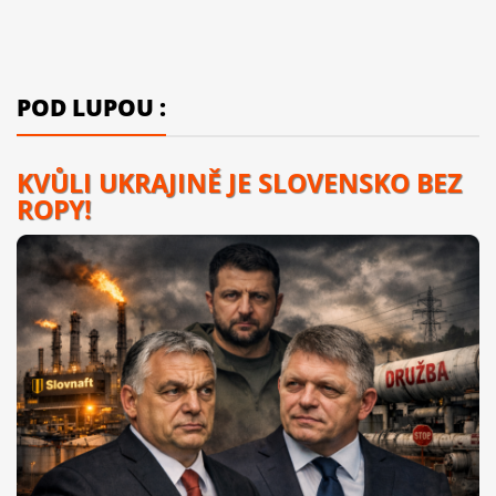
POD LUPOU :
KVŮLI UKRAJINĚ JE SLOVENSKO BEZ
ROPY!