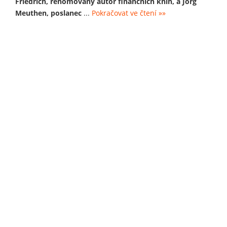
Friedrich, renomovaný autor finančních knih, a Jörg
Meuthen, poslanec
...
Pokračovat ve čtení »»