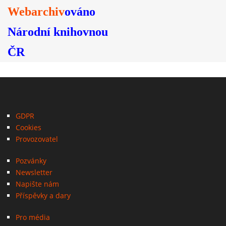
Webarchiv
ováno
Národní knihovnou
ČR
GDPR
Cookies
Provozovatel
Pozvánky
Newsletter
Napište nám
Příspěvky a dary
Pro média