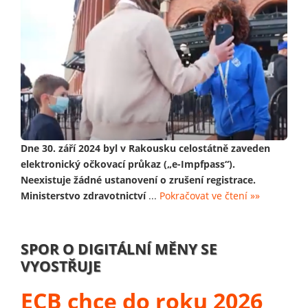
Dne 30. září 2024 byl v Rakousku celostátně zaveden
elektronický očkovací průkaz („e-Impfpass“).
Neexistuje žádné ustanovení o zrušení registrace.
Ministerstvo zdravotnictví
...
Pokračovat ve čtení »»
SPOR O DIGITÁLNÍ MĚNY SE
VYOSTŘUJE
ECB chce do roku 2026