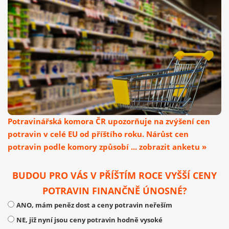
Potravinářská komora ČR upozorňuje na zvýšení cen
potravin v celé EU od příštího roku. Nárůst cen
potravin podle komory způsobí ... zobrazit anketu »
BUDOU PRO VÁS V PŘÍŠTÍM ROCE VYŠŠÍ CENY
POTRAVIN FINANČNĚ ÚNOSNÉ?
ANO, mám peněz dost a ceny potravin neřeším
NE, již nyní jsou ceny potravin hodně vysoké