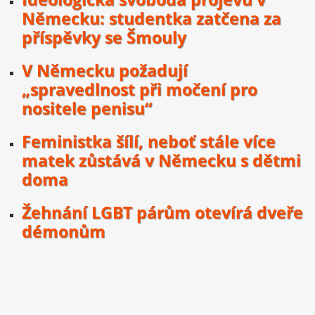
Německu: studentka zatčena za
příspěvky se Šmouly
V Německu požadují
„spravedlnost při močení pro
nositele penisu“
Feministka šílí, neboť stále více
matek zůstává v Německu s dětmi
doma
Žehnání LGBT párům otevírá dveře
démonům