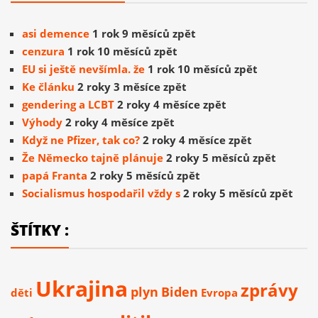
asi demence
1 rok 9 měsíců zpět
cenzura
1 rok 10 měsíců zpět
EU si ještě nevšímla. že
1 rok 10 měsíců zpět
Ke článku
2 roky 3 měsíce zpět
gendering a LCBT
2 roky 4 měsíce zpět
Výhody
2 roky 4 měsíce zpět
Když ne Pfizer, tak co?
2 roky 4 měsíce zpět
Že Německo tajně plánuje
2 roky 5 měsíců zpět
papá Franta
2 roky 5 měsíců zpět
Socialismus hospodařil vždy s
2 roky 5 měsíců zpět
ŠTÍTKY :
Ukrajina
zprávy
plyn
Biden
děti
Evropa