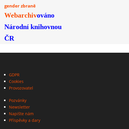
gender
zbraně
Webarchiv
ováno
Národní knihovnou
ČR
GDPR
Cookies
Provozovatel
Pozvánky
Newsletter
Napište nám
Příspěvky a dary