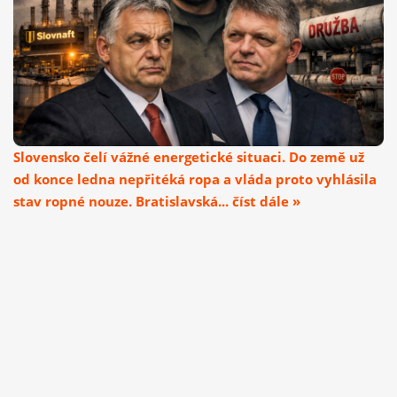
Slovensko čelí vážné energetické situaci. Do země už
od konce ledna nepřitéká ropa a vláda proto vyhlásila
stav ropné nouze. Bratislavská... číst dále »