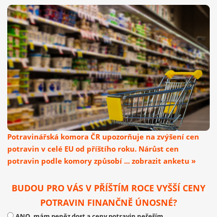
Potravinářská komora ČR upozorňuje na zvýšení cen
potravin v celé EU od příštího roku. Nárůst cen
potravin podle komory způsobí ... zobrazit anketu »
BUDOU PRO VÁS V PŘÍŠTÍM ROCE VYŠŠÍ CENY
POTRAVIN FINANČNĚ ÚNOSNÉ?
ANO, mám peněz dost a ceny potravin neřeším