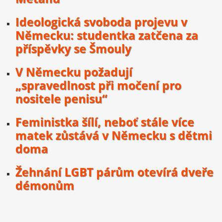
Ideologická svoboda projevu v
Německu: studentka zatčena za
příspěvky se Šmouly
V Německu požadují
„spravedlnost při močení pro
nositele penisu“
Feministka šílí, neboť stále více
matek zůstává v Německu s dětmi
doma
Žehnání LGBT párům otevírá dveře
démonům