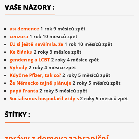
VAŠE NÁZORY :
asi demence
1 rok 9 měsíců zpět
cenzura
1 rok 10 měsíců zpět
EU si ještě nevšímla. že
1 rok 10 měsíců zpět
Ke článku
2 roky 3 měsíce zpět
gendering a LCBT
2 roky 4 měsíce zpět
Výhody
2 roky 4 měsíce zpět
Když ne Pfizer, tak co?
2 roky 5 měsíců zpět
Že Německo tajně plánuje
2 roky 5 měsíců zpět
papá Franta
2 roky 5 měsíců zpět
Socialismus hospodařil vždy s
2 roky 5 měsíců zpět
ŠTÍTKY :
zprávy z domova
zahraniční