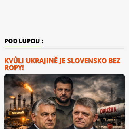
POD LUPOU :
KVŮLI UKRAJINĚ JE SLOVENSKO BEZ
ROPY!