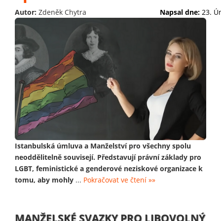
Autor:
Zdeněk Chytra
Napsal dne:
23. Ú
Istanbulská úmluva a Manželství pro všechny spolu
neoddělitelně souvisejí. Představují právní základy pro
LGBT, feministické a genderové neziskové organizace k
tomu, aby mohly
...
Pokračovat ve čtení »»
MANŽELSKÉ SVAZKY PRO LIBOVOLNÝ