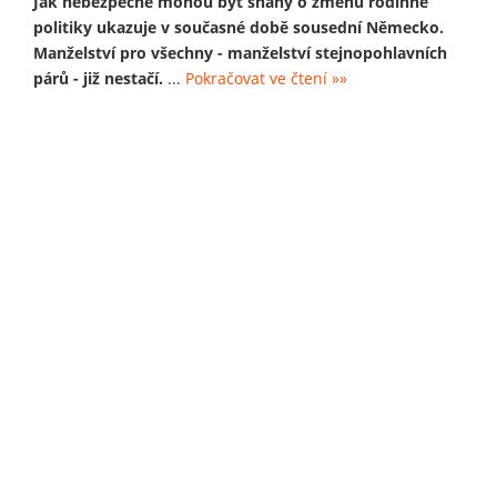
Jak nebezpečné mohou být snahy o změnu rodinné
politiky ukazuje v současné době sousední Německo.
Manželství pro všechny - manželství stejnopohlavních
párů - již nestačí.
...
Pokračovat ve čtení »»