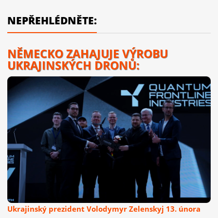
NEPŘEHLÉDNĚTE:
NĚMECKO ZAHAJUJE VÝROBU
UKRAJINSKÝCH DRONŮ:
Ukrajinský prezident Volodymyr Zelenskyj 13. února