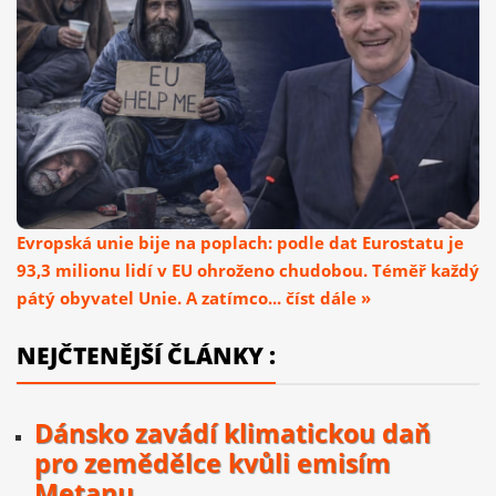
Evropská unie bije na poplach: podle dat Eurostatu je
93,3 milionu lidí v EU ohroženo chudobou. Téměř každý
pátý obyvatel Unie. A zatímco... číst dále »
NEJČTENĚJŠÍ ČLÁNKY :
Dánsko zavádí klimatickou daň
pro zemědělce kvůli emisím
Metanu