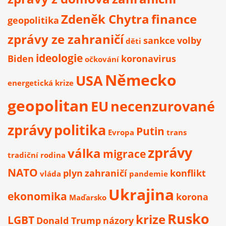
Zdeněk Chytra
finance
geopolitika
zprávy ze zahraničí
sankce
volby
děti
ideologie
Biden
koronavirus
očkování
Německo
USA
energetická krize
geopolitan
EU
necenzurované
zprávy
politika
Putin
Evropa
trans
zprávy
válka
migrace
tradiční rodina
NATO
plyn
zahraničí
konflikt
vláda
pandemie
Ukrajina
ekonomika
korona
Maďarsko
Rusko
krize
LGBT
Donald Trump
názory