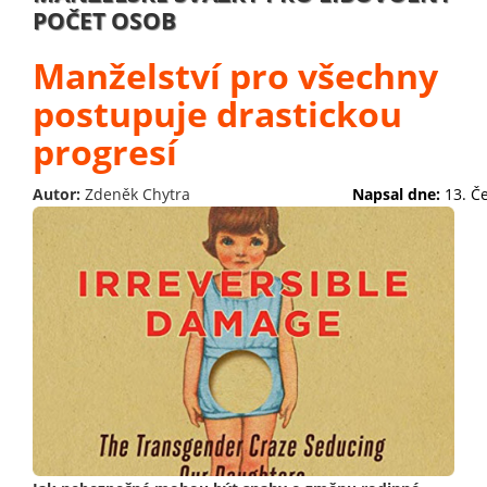
POČET OSOB
Manželství pro všechny
postupuje drastickou
progresí
Autor:
Zdeněk Chytra
Napsal dne:
13. Č