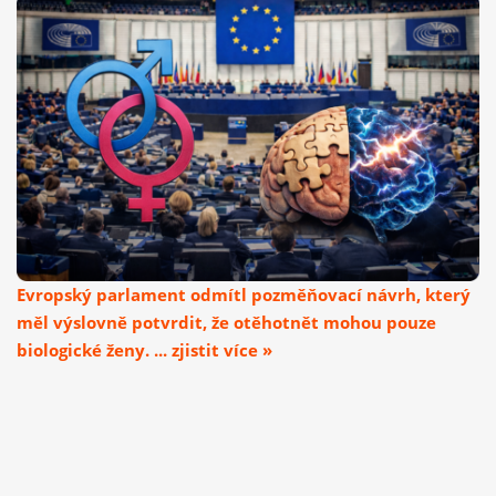
Evropský parlament odmítl pozměňovací návrh, který
měl výslovně potvrdit, že otěhotnět mohou pouze
biologické ženy. ... zjistit více »