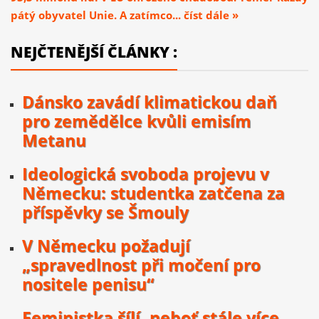
pátý obyvatel Unie. A zatímco... číst dále »
NEJČTENĚJŠÍ ČLÁNKY :
Dánsko zavádí klimatickou daň
pro zemědělce kvůli emisím
Metanu
Ideologická svoboda projevu v
Německu: studentka zatčena za
příspěvky se Šmouly
V Německu požadují
„spravedlnost při močení pro
nositele penisu“
Feministka šílí, neboť stále více