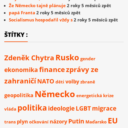
Že Německo tajně plánuje
2 roky 5 měsíců zpět
papá Franta
2 roky 5 měsíců zpět
Socialismus hospodařil vždy s
2 roky 5 měsíců zpět
ŠTÍTKY :
Rusko
Zdeněk Chytra
gender
finance
zprávy ze
ekonomika
zahraničí
NATO
volby
děti
zbraně
Německo
geopolitika
energetická krize
politika
ideologie
LGBT
migrace
vláda
EU
Putin
plyn
názory
trans
očkování
Maďarsko