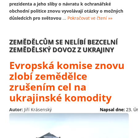
prezidenta a jeho sliby o návratu k ochranářské
obchodní politice znovu vyvolávají otázky o možných
důsledcích pro světovou
...
Pokračovat ve čtení »»
ZEMĚDĚLCŮM SE NELÍBÍ BEZCELNÍ
ZEMĚDĚLSKÝ DOVOZ Z UKRAJINY
Evropská komise znovu
zlobí zemědělce
zrušením cel na
ukrajinské komodity
Autor:
Jiří Krásenský
Napsal dne:
23. Ú