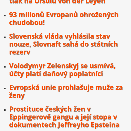
tlak na Ursulu von der Leyen
93 milionů Evropanů ohrožených
chudobou!
Slovenská vláda vyhlásila stav
nouze, Slovnaft sahá do státních
rezerv
Volodymyr Zelenskyj se usmívá,
účty platí daňový poplatníci
Evropská unie prohlašuje muže za
ženy
Prostituce českých žen v
Eppingerově gangu a její stopa v
dokumentech Jeffreyho Epsteina