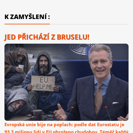
K ZAMYŠLENÍ :
JED PŘICHÁZÍ Z BRUSELU!
Evropská unie bije na poplach: podle dat Eurostatu je
93,3 milionu lidí v EU ohroženo chudobou. Téměř každý