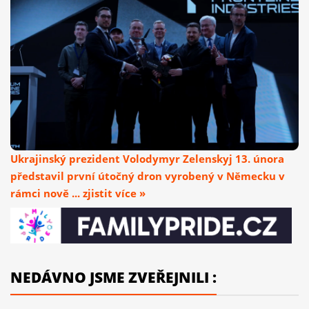
Ukrajinský prezident Volodymyr Zelenskyj 13. února
představil první útočný dron vyrobený v Německu v
rámci nově ... zjistit více »
NEDÁVNO JSME ZVEŘEJNILI :