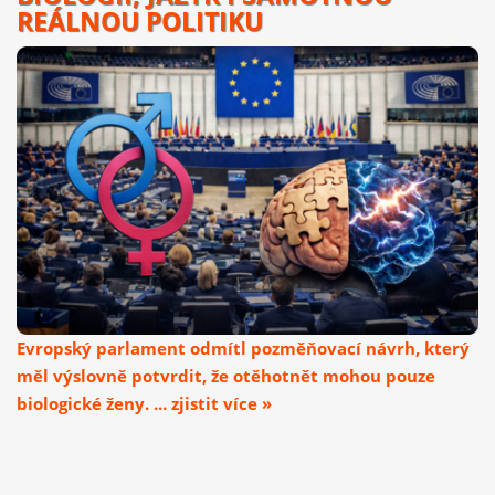
REÁLNOU POLITIKU
Evropský parlament odmítl pozměňovací návrh, který
měl výslovně potvrdit, že otěhotnět mohou pouze
biologické ženy. ... zjistit více »