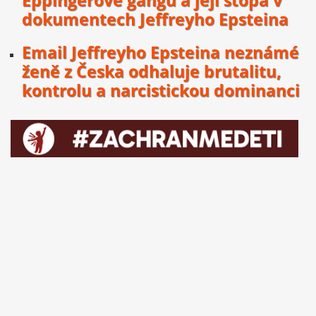
Eppingerově gangu a její stopa v
dokumentech Jeffreyho Epsteina
Email Jeffreyho Epsteina neznámé
ženě z Česka odhaluje brutalitu,
kontrolu a narcistickou dominanci