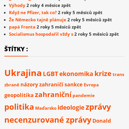
Výhody
2 roky 4 měsíce zpět
Když ne Pfizer, tak co?
2 roky 5 měsíců zpět
Že Německo tajně plánuje
2 roky 5 měsíců zpět
papá Franta
2 roky 5 měsíců zpět
Socialismus hospodařil vždy s
2 roky 5 měsíců zpět
ŠTÍTKY :
Ukrajina
krize
LGBT
ekonomika
trans
názory
zahraničí
sankce
zbraně
Evropa
zahraniční
geopolitika
pandemie
politika
zprávy
ideologie
Maďarsko
necenzurované zprávy
Donald