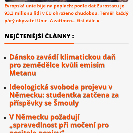
Evropská unie bije na poplach: podle dat Eurostatu je
93,3 milionu lidí v EU ohroženo chudobou. Téměř každý
pátý obyvatel Unie. A zatímco... číst dále »
NEJČTENĚJŠÍ ČLÁNKY :
Dánsko zavádí klimatickou daň
pro zemědělce kvůli emisím
Metanu
Ideologická svoboda projevu v
Německu: studentka zatčena za
příspěvky se Šmouly
V Německu požadují
„spravedlnost při močení pro
nositele penisu“