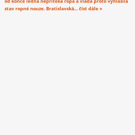
od konce ledna nepřitéká ropa a vláda proto vyhlásila
stav ropné nouze. Bratislavská... číst dále »