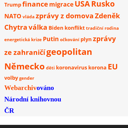
USA
Rusko
finance
migrace
Trump
zprávy z domova
Zdeněk
NATO
vláda
Chytra
válka
Biden
konflikt
tradiční rodina
zprávy
Putin
plyn
energetická krize
očkování
geopolitan
ze zahraničí
Německo
EU
koronavirus
korona
děti
volby
gender
Webarchiv
ováno
Národní knihovnou
ČR