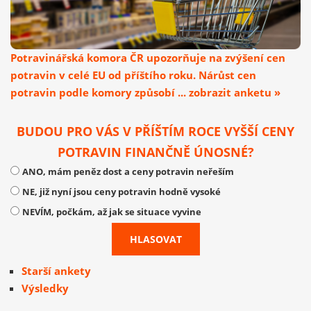
Potravinářská komora ČR upozorňuje na zvýšení cen
potravin v celé EU od příštího roku. Nárůst cen
potravin podle komory způsobí ... zobrazit anketu »
BUDOU PRO VÁS V PŘÍŠTÍM ROCE VYŠŠÍ CENY
POTRAVIN FINANČNĚ ÚNOSNÉ?
ANO, mám peněz dost a ceny potravin neřeším
NE, již nyní jsou ceny potravin hodně vysoké
NEVÍM, počkám, až jak se situace vyvine
Starší ankety
Výsledky