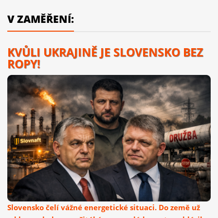
V ZAMĚŘENÍ:
KVŮLI UKRAJINĚ JE SLOVENSKO BEZ
ROPY!
Slovensko čelí vážné energetické situaci. Do země už