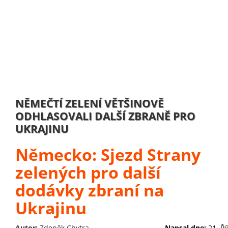
NĚMEČTÍ ZELENÍ VĚTŠINOVĚ
ODHLASOVALI DALŠÍ ZBRANĚ PRO
UKRAJINU
Německo: Sjezd Strany
zelených pro další
dodávky zbraní na
Ukrajinu
Autor:
Zdeněk Chytra
Napsal dne:
21. Ř