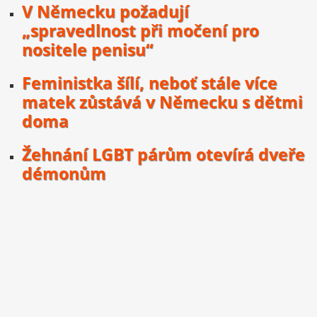
V Německu požadují
„spravedlnost při močení pro
nositele penisu“
Feministka šílí, neboť stále více
matek zůstává v Německu s dětmi
doma
Žehnání LGBT párům otevírá dveře
démonům