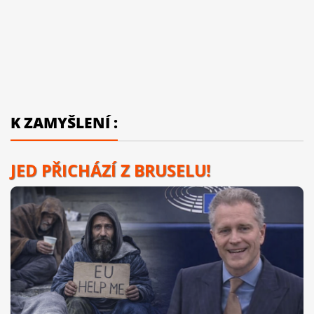
K ZAMYŠLENÍ :
JED PŘICHÁZÍ Z BRUSELU!