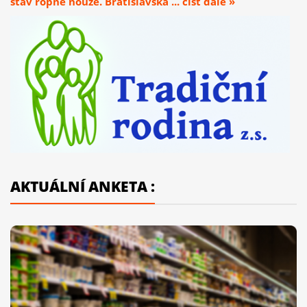
stav ropné nouze. Bratislavská ... číst dále »
AKTUÁLNÍ ANKETA :