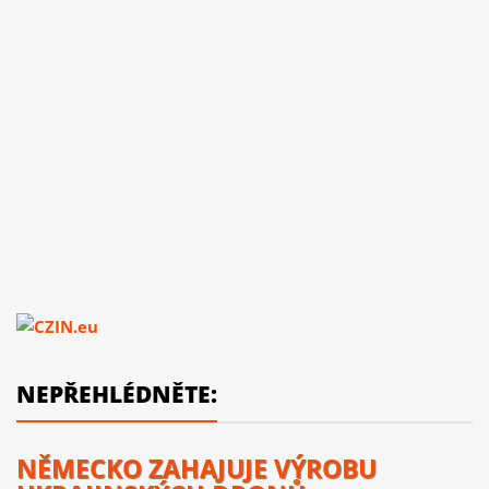
NEPŘEHLÉDNĚTE:
NĚMECKO ZAHAJUJE VÝROBU