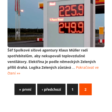
Šéf Spolkové síťové agentury Klaus Müller radí
spotřebitelům, aby nekupovali teplovzdušné
ventilátory. Elektřina je podle německých Zelených
příliš drahá. Logika Zelených zůstává
...
Pokračovat ve
čtení »»
« první
‹ předchozí
1
2