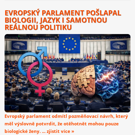
EVROPSKÝ PARLAMENT POŠLAPAL
BIOLOGII, JAZYK I SAMOTNOU
REÁLNOU POLITIKU
Evropský parlament odmítl pozměňovací návrh, který
měl výslovně potvrdit, že otěhotnět mohou pouze
biologické ženy. ... zjistit více »