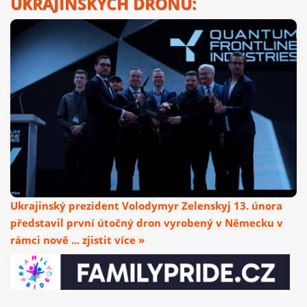
UKRAJINSKÝCH DRONŮ:
Ukrajinský prezident Volodymyr Zelenskyj 13. února
představil první útočný dron vyrobený v Německu v
rámci nově ... zjistit více »