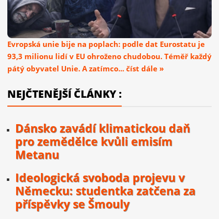
Evropská unie bije na poplach: podle dat Eurostatu je
93,3 milionu lidí v EU ohroženo chudobou. Téměř každý
pátý obyvatel Unie. A zatímco... číst dále »
NEJČTENĚJŠÍ ČLÁNKY :
Dánsko zavádí klimatickou daň
pro zemědělce kvůli emisím
Metanu
Ideologická svoboda projevu v
Německu: studentka zatčena za
příspěvky se Šmouly