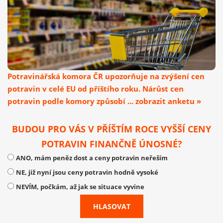
Potravinářská komora ČR upozorňuje na zvýšení cen
potravin v celé EU od příštího roku. Nárůst cen
potravin podle komory způsobí ... zobrazit anketu »
BUDOU PRO VÁS V PŘÍŠTÍM ROCE VYŠŠÍ CENY
POTRAVIN FINANČNĚ ÚNOSNÉ?
ANO, mám peněz dost a ceny potravin neřeším
NE, již nyní jsou ceny potravin hodně vysoké
NEVÍM, počkám, až jak se situace vyvine