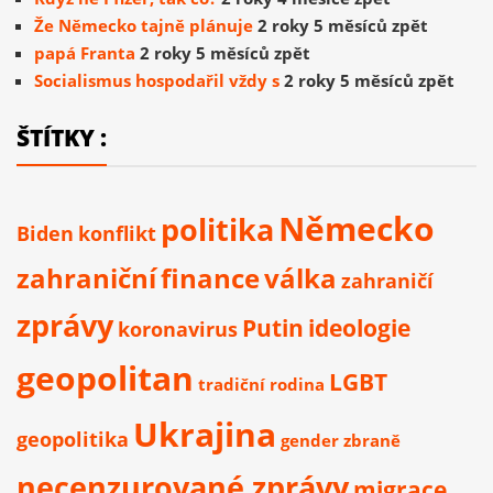
Že Německo tajně plánuje
2 roky 5 měsíců zpět
papá Franta
2 roky 5 měsíců zpět
Socialismus hospodařil vždy s
2 roky 5 měsíců zpět
ŠTÍTKY :
Německo
politika
Biden
konflikt
zahraniční
finance
válka
zahraničí
zprávy
Putin
ideologie
koronavirus
geopolitan
LGBT
tradiční rodina
Ukrajina
geopolitika
gender
zbraně
necenzurované zprávy
migrace