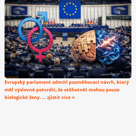
Evropský parlament odmítl pozměňovací návrh, který
měl výslovně potvrdit, že otěhotnět mohou pouze
biologické ženy. ... zjistit více »