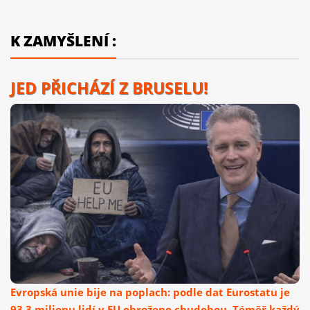
K ZAMYŠLENÍ :
JED PŘICHÁZÍ Z BRUSELU!
Evropská unie bije na poplach: podle dat Eurostatu je
93,3 milionu lidí v EU ohroženo chudobou. Téměř každý