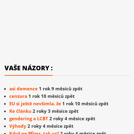
VAŠE NÁZORY :
asi demence
1 rok 9 měsíců zpět
cenzura
1 rok 10 měsíců zpět
EU si ještě nevšímla. že
1 rok 10 měsíců zpět
Ke článku
2 roky 3 měsíce zpět
gendering a LCBT
2 roky 4 měsíce zpět
Výhody
2 roky 4 měsíce zpět
Když ne Pfizer, tak co?
2 roky 4 měsíce zpět