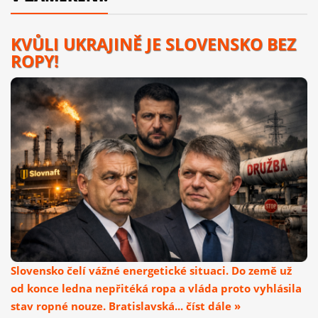
KVŮLI UKRAJINĚ JE SLOVENSKO BEZ
ROPY!
Slovensko čelí vážné energetické situaci. Do země už
od konce ledna nepřitéká ropa a vláda proto vyhlásila
stav ropné nouze. Bratislavská... číst dále »