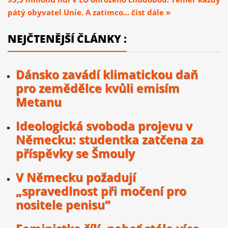
pátý obyvatel Unie. A zatímco... číst dále »
NEJČTENĚJŠÍ ČLÁNKY :
Dánsko zavádí klimatickou daň
pro zemědělce kvůli emisím
Metanu
Ideologická svoboda projevu v
Německu: studentka zatčena za
příspěvky se Šmouly
V Německu požadují
„spravedlnost při močení pro
nositele penisu“