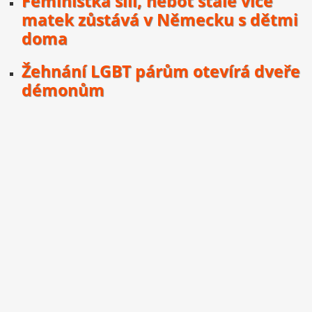
Feministka šílí, neboť stále více
matek zůstává v Německu s dětmi
doma
Žehnání LGBT párům otevírá dveře
démonům