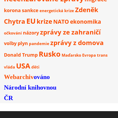
Zdeněk
korona
sankce
energetická krize
EU
Chytra
krize
NATO
ekonomika
zprávy ze zahraničí
názory
očkování
zprávy z domova
volby
plyn
pandemie
Rusko
Donald Trump
Maďarsko
Evropa
trans
USA
vláda
děti
Webarchiv
ováno
Národní knihovnou
ČR