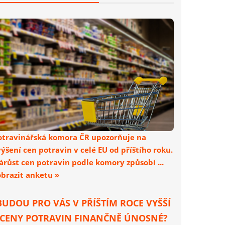
otravinářská komora ČR upozorňuje na
výšení cen potravin v celé EU od příštího roku.
árůst cen potravin podle komory způsobí ...
obrazit anketu »
BUDOU PRO VÁS V PŘÍŠTÍM ROCE VYŠŠÍ
CENY POTRAVIN FINANČNĚ ÚNOSNÉ?