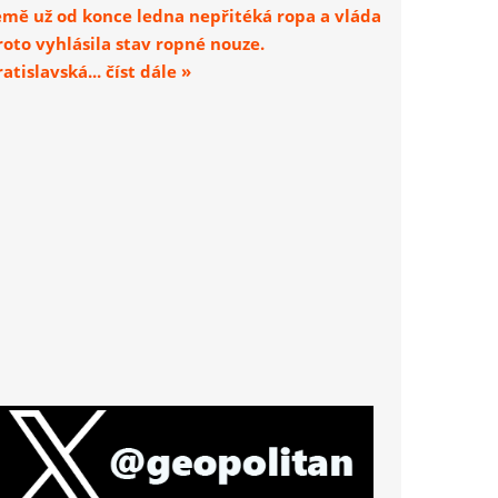
emě už od konce ledna nepřitéká ropa a vláda
roto vyhlásila stav ropné nouze.
atislavská... číst dále »