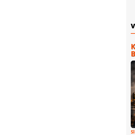
V
K
B
S