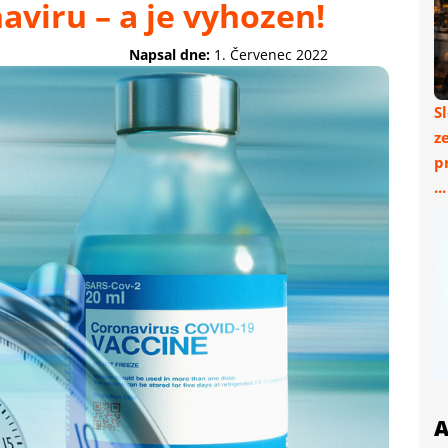
aviru – a je vyhozen!
Napsal dne:
1. Červenec 2022
S
z
p
..
A