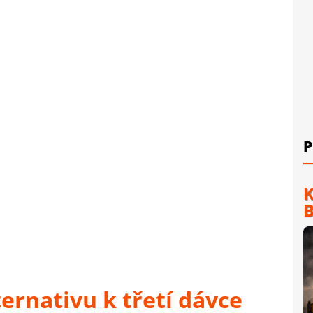
P
K
B
ernativu k třetí dávce