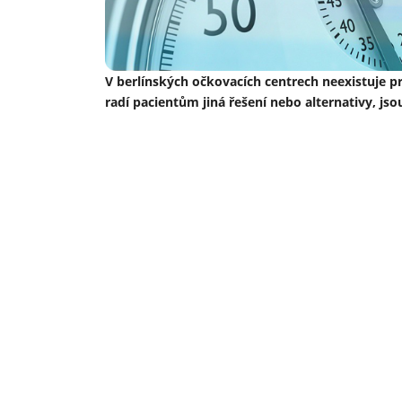
V berlínských očkovacích centrech neexistuje pro 
radí pacientům jiná řešení nebo alternativy, js