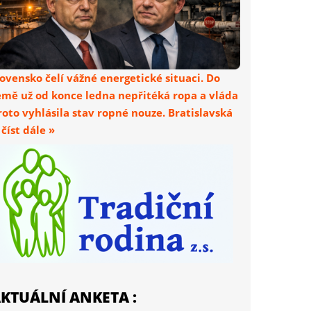
lovensko čelí vážné energetické situaci. Do
emě už od konce ledna nepřitéká ropa a vláda
roto vyhlásila stav ropné nouze. Bratislavská
. číst dále »
KTUÁLNÍ ANKETA :