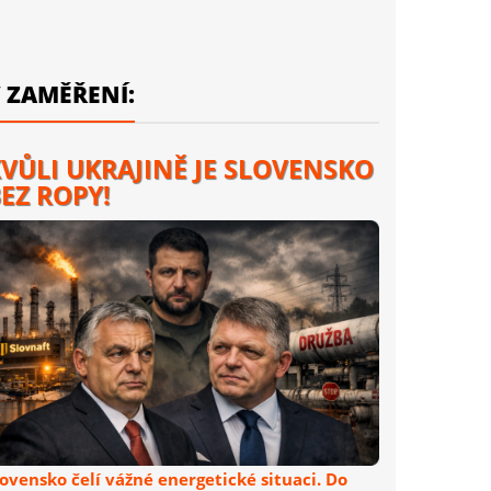
 ZAMĚŘENÍ:
VŮLI UKRAJINĚ JE SLOVENSKO
EZ ROPY!
lovensko čelí vážné energetické situaci. Do