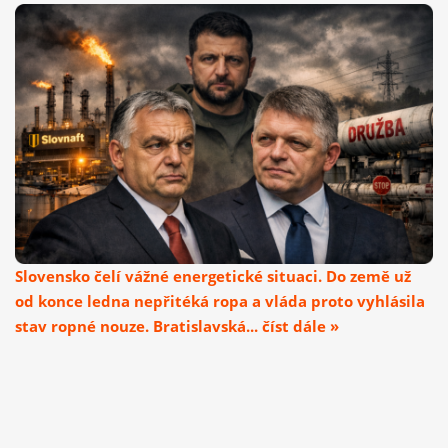
Slovensko čelí vážné energetické situaci. Do země už
od konce ledna nepřitéká ropa a vláda proto vyhlásila
stav ropné nouze. Bratislavská... číst dále »