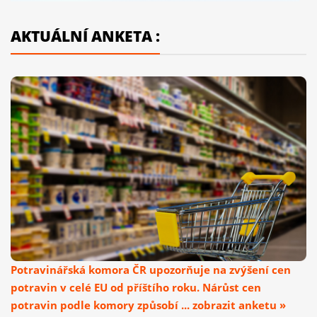
AKTUÁLNÍ ANKETA :
Potravinářská komora ČR upozorňuje na zvýšení cen
potravin v celé EU od příštího roku. Nárůst cen
potravin podle komory způsobí ... zobrazit anketu »