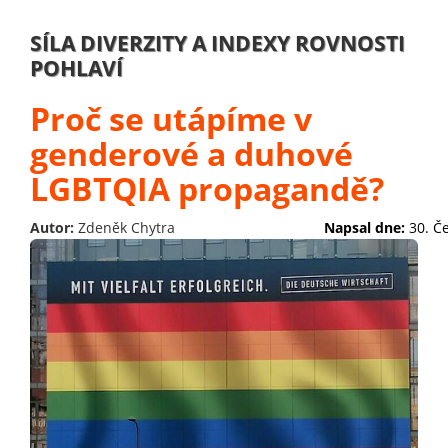
SÍLA DIVERZITY A INDEXY ROVNOSTI
POHLAVÍ
Proč se utápíme v
genderové a duhové
LGBTQIA propagandě?
Autor:
Zdeněk Chytra
Napsal dne:
30. Č