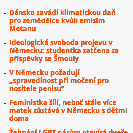
Dánsko zavádí klimatickou daň
pro zemědělce kvůli emisím
Metanu
Ideologická svoboda projevu v
Německu: studentka zatčena za
příspěvky se Šmouly
V Německu požadují
„spravedlnost při močení pro
nositele penisu“
Feministka šílí, neboť stále více
matek zůstává v Německu s dětmi
doma
Žehnání LGBT párům otevírá dveře