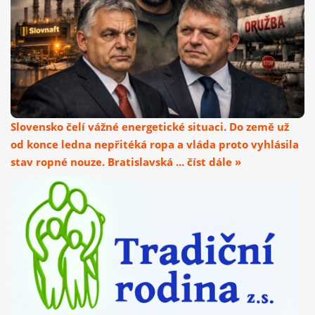
Slovensko čelí vážné energetické situaci. Do země už
od konce ledna nepřitéká ropa a vláda proto vyhlásila
stav ropné nouze. Bratislavská ... číst dále »