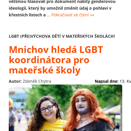
většinou hlasovali pro dokument nabitý genderovou
ideologií, který by umožnil změnit údaj o pohlaví v
křestních listech a
...
Pokračovat ve čtení »»
LGBT (PŘE)VÝCHOVA DĚTÍ V MATEŘSKÝCH ŠKOLÁCH!
Mnichov hledá LGBT
koordinátora pro
mateřské školy
Autor:
Zdeněk Chytra
Napsal dne:
13. K