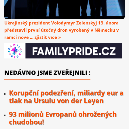
Ukrajinský prezident Volodymyr Zelenskyj 13. února
představil první útočný dron vyrobený v Německu v
rámci nově ... zjistit více »
NEDÁVNO JSME ZVEŘEJNILI :
Korupční podezření, miliardy eur a
tlak na Ursulu von der Leyen
93 milionů Evropanů ohrožených
chudobou!