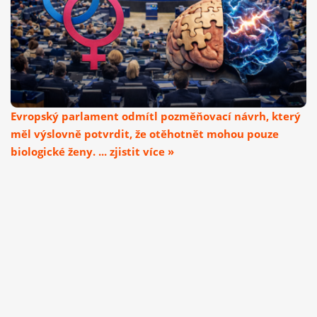
Evropský parlament odmítl pozměňovací návrh, který
měl výslovně potvrdit, že otěhotnět mohou pouze
biologické ženy. ... zjistit více »