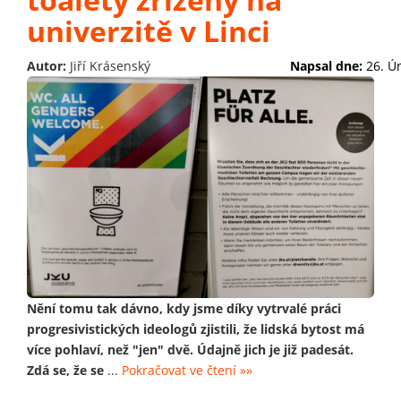
univerzitě v Linci
Autor:
Jiří Krásenský
Napsal dne:
26. Ú
Nění tomu tak dávno, kdy jsme díky vytrvalé práci
progresivistických ideologů zjistili, že lidská bytost má
více pohlaví, než "jen" dvě. Údajně jich je již padesát.
Zdá se, že se
...
Pokračovat ve čtení »»