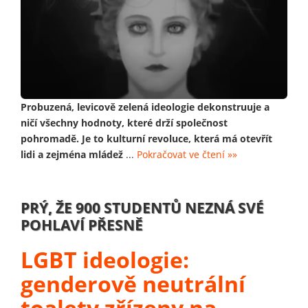
Probuzená, levicově zelená ideologie dekonstruuje a
ničí všechny hodnoty, které drží společnost
pohromadě. Je to kulturní revoluce, která má otevřít
lidi a zejména mládež
...
Pokračovat ve čtení »»
PRÝ, ŽE 900 STUDENTŮ NEZNÁ SVÉ
POHLAVÍ PŘESNĚ
LGBT ideologie:
genderově neutrální
toalety zřízeny na