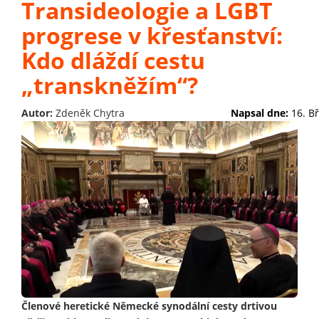
Transideologie a LGBT
progrese v křesťanství:
Kdo dláždí cestu
„transkněžím“?
Autor:
Zdeněk Chytra
Napsal dne:
16. B
Členové heretické Německé synodální cesty drtivou