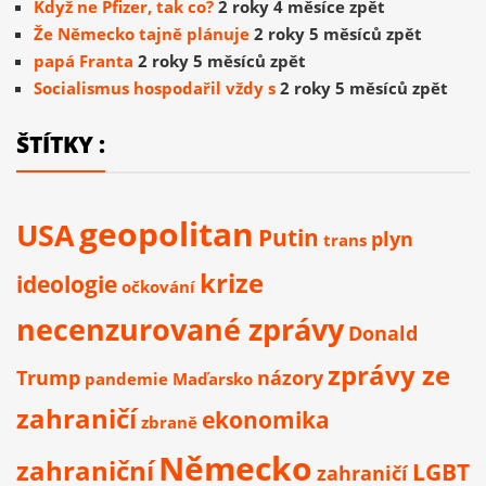
Když ne Pfizer, tak co?
2 roky 4 měsíce zpět
Že Německo tajně plánuje
2 roky 5 měsíců zpět
papá Franta
2 roky 5 měsíců zpět
Socialismus hospodařil vždy s
2 roky 5 měsíců zpět
ŠTÍTKY :
geopolitan
USA
Putin
plyn
trans
krize
ideologie
očkování
necenzurované zprávy
Donald
zprávy ze
Trump
názory
pandemie
Maďarsko
zahraničí
ekonomika
zbraně
Německo
zahraniční
LGBT
zahraničí