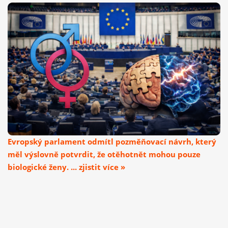
Evropský parlament odmítl pozměňovací návrh, který
měl výslovně potvrdit, že otěhotnět mohou pouze
biologické ženy. ... zjistit více »