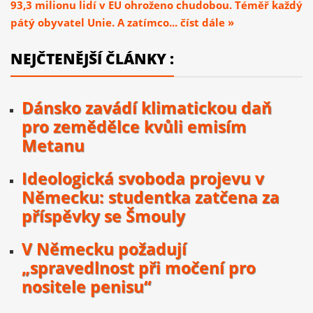
93,3 milionu lidí v EU ohroženo chudobou. Téměř každý
pátý obyvatel Unie. A zatímco... číst dále »
NEJČTENĚJŠÍ ČLÁNKY :
Dánsko zavádí klimatickou daň
pro zemědělce kvůli emisím
Metanu
Ideologická svoboda projevu v
Německu: studentka zatčena za
příspěvky se Šmouly
V Německu požadují
„spravedlnost při močení pro
nositele penisu“