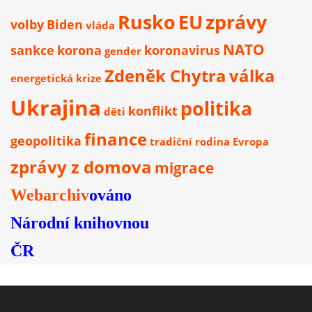
Rusko
EU
zprávy
volby
Biden
vláda
NATO
sankce
korona
koronavirus
gender
Zdeněk Chytra
válka
energetická krize
Ukrajina
politika
konflikt
děti
finance
geopolitika
tradiční rodina
Evropa
zprávy z domova
migrace
Webarchiv
ováno
Národní knihovnou
ČR