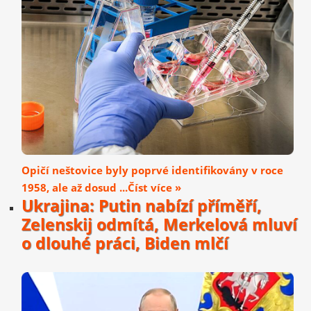
Opičí neštovice byly poprvé identifikovány v roce
1958, ale až dosud ...Číst více »
Ukrajina: Putin nabízí příměří,
Zelenskij odmítá, Merkelová mluví
o dlouhé práci, Biden mlčí