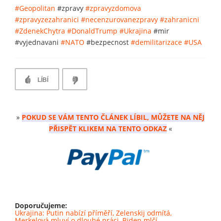
#Geopolitan
#zpravy
#zpravyzdomova
#zpravyzezahranici
#necenzurovanezpravy
#zahranicni
#ZdenekChytra
#DonaldTrump
#Ukrajina
#mir
#vyjednavani
#NATO
#bezpecnost
#demilitarizace
#USA
LÍBÍ
»
POKUD SE VÁM TENTO ČLÁNEK LÍBIL, MŮŽETE NA NĚJ
PŘISPĚT KLIKEM NA TENTO ODKAZ
«
Doporučujeme:
Ukrajina: Putin nabízí příměří, Zelenskij odmítá,
Merkelová mluví o dlouhé práci, Biden mlčí