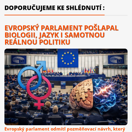
DOPORUČUJEME KE SHLÉDNUTÍ :
EVROPSKÝ PARLAMENT POŠLAPAL
BIOLOGII, JAZYK I SAMOTNOU
REÁLNOU POLITIKU
Evropský parlament odmítl pozměňovací návrh, který