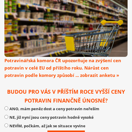
Potravinářská komora ČR upozorňuje na zvýšení cen
potravin v celé EU od příštího roku. Nárůst cen
potravin podle komory způsobí ... zobrazit anketu »
BUDOU PRO VÁS V PŘÍŠTÍM ROCE VYŠŠÍ CENY
POTRAVIN FINANČNĚ ÚNOSNÉ?
ANO, mám peněz dost a ceny potravin neřeším
NE, již nyní jsou ceny potravin hodně vysoké
NEVÍM, počkám, až jak se situace vyvine