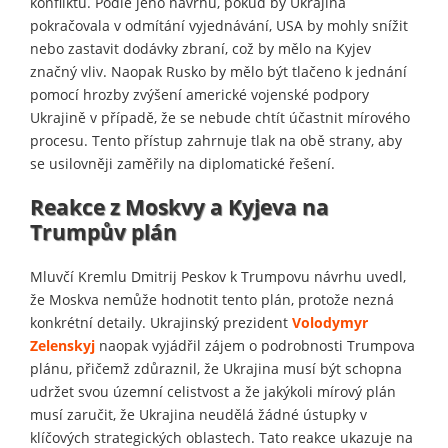
konfliktu. Podle jeho návrhu, pokud by Ukrajina
pokračovala v odmítání vyjednávání, USA by mohly snížit
nebo zastavit dodávky zbraní, což by mělo na Kyjev
značný vliv. Naopak Rusko by mělo být tlačeno k jednání
pomocí hrozby zvýšení americké vojenské podpory
Ukrajině v případě, že se nebude chtít účastnit mírového
procesu. Tento přístup zahrnuje tlak na obě strany, aby
se usilovněji zaměřily na diplomatické řešení.
Reakce z Moskvy a Kyjeva na
Trumpův plán
Mluvčí Kremlu Dmitrij Peskov k Trumpovu návrhu uvedl,
že Moskva nemůže hodnotit tento plán, protože nezná
konkrétní detaily. Ukrajinský prezident
Volodymyr
Zelenskyj
naopak vyjádřil zájem o podrobnosti Trumpova
plánu, přičemž zdůraznil, že Ukrajina musí být schopna
udržet svou územní celistvost a že jakýkoli mírový plán
musí zaručit, že Ukrajina neudělá žádné ústupky v
klíčových strategických oblastech. Tato reakce ukazuje na