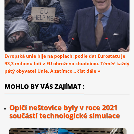
Evropská unie bije na poplach: podle dat Eurostatu je
93,3 milionu lidí v EU ohroženo chudobou. Téměř každý
pátý obyvatel Unie. A zatímco... číst dále »
MOHLO BY VÁS ZAJÍMAT :
Opičí neštovice byly v roce 2021
součástí technologické simulace