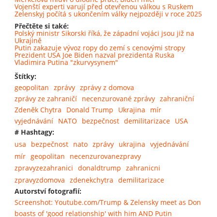
Vojenští experti varují před otevřenou válkou s Ruskem
Zelenskyj počítá s ukončením války nejpozději v roce 2025
Přečtěte si také:
Polský ministr Sikorski říká, že západní vojáci jsou již na
Ukrajině
Putin zakazuje vývoz ropy do zemí s cenovými stropy
Prezident USA Joe Biden nazval prezidenta Ruska
Vladimira Putina "zkurvysynem"
Štítky:
geopolitan
zprávy
zprávy z domova
zprávy ze zahraničí
necenzurované zprávy
zahraniční
Zdeněk Chytra
Donald Trump
Ukrajina
mír
vyjednávání
NATO
bezpečnost
demilitarizace
USA
# Hashtagy:
usa
bezpečnost
nato
zprávy
ukrajina
vyjednávání
mír
geopolitan
necenzurovanezpravy
zpravyzezahranici
donaldtrump
zahranicni
zpravyzdomova
zdenekchytra
demilitarizace
Autorství fotografií:
Screenshot: Youtube.com/Trump & Zelensky meet as Don
boasts of 'good relationship' with him AND Putin