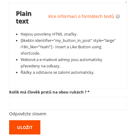
Plain
Více informací o formátech textů
text
Nejsou povoleny HTML značky.
[likebtn identifier="my_button_in_post" style="large"
i18n_like="Yeah!"] - Insert a Like Button using
shortcode.
Webové a e-mailové adresy jsou automaticky
převedeny na odkazy.
Řádky a odstavce se zalomí automaticky.
Kolik má člověk prstů na obou rukách ?
*
Odpovězte slovem