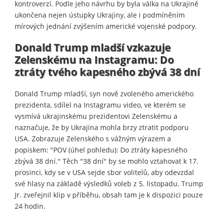
kontroverzí. Podle jeho návrhu by byla válka na Ukrajině
ukončena nejen ústupky Ukrajiny, ale i podmíněním
mírových jednání zvýšením americké vojenské podpory.
Donald Trump mladší vzkazuje
Zelenskému na Instagramu: Do
ztráty tvého kapesného zbývá 38 dní
Donald Trump mladší, syn nově zvoleného amerického
prezidenta, sdílel na Instagramu video, ve kterém se
vysmívá ukrajinskému prezidentovi Zelenskému a
naznačuje, že by Ukrajina mohla brzy ztratit podporu
USA. Zobrazuje Zelenského s vážným výrazem a
popiskem: "POV (úhel pohledu): Do ztráty kapesného
zbývá 38 dní." Těch "38 dní" by se mohlo vztahovat k 17.
prosinci, kdy se v USA sejde sbor volitelů, aby odevzdal
své hlasy na základě výsledků voleb z 5. listopadu. Trump
Jr. zveřejnil klip v příběhu, obsah tam je k dispozici pouze
24 hodin.