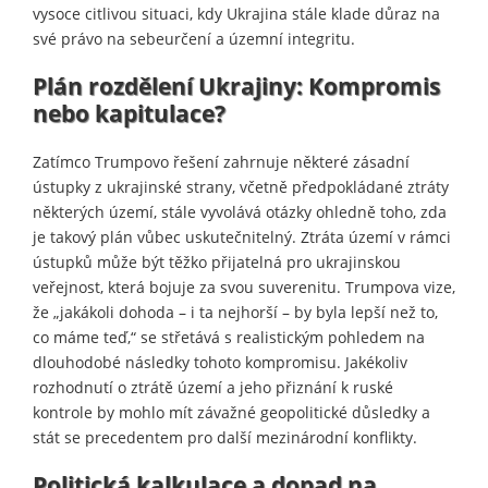
vysoce citlivou situaci, kdy Ukrajina stále klade důraz na
své právo na sebeurčení a územní integritu.
Plán rozdělení Ukrajiny: Kompromis
nebo kapitulace?
Zatímco Trumpovo řešení zahrnuje některé zásadní
ústupky z ukrajinské strany, včetně předpokládané ztráty
některých území, stále vyvolává otázky ohledně toho, zda
je takový plán vůbec uskutečnitelný. Ztráta území v rámci
ústupků může být těžko přijatelná pro ukrajinskou
veřejnost, která bojuje za svou suverenitu. Trumpova vize,
že „jakákoli dohoda – i ta nejhorší – by byla lepší než to,
co máme teď,“ se střetává s realistickým pohledem na
dlouhodobé následky tohoto kompromisu. Jakékoliv
rozhodnutí o ztrátě území a jeho přiznání k ruské
kontrole by mohlo mít závažné geopolitické důsledky a
stát se precedentem pro další mezinárodní konflikty.
Politická kalkulace a dopad na