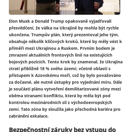
Elon Musk a Donald Trump opakovaně vyjadřovali
přesvědčení, že válka na Ukrajině by mohla být rychle
ukončena. Trumpův plán, který prezentoval jeho tým,
obsahuje několik klíčových kroků, které by měly vést k
příměří mezi Ukrajinou a Ruskem. Prvním bodem je
zmrazení aktuálních frontových linií na existujících
bojových pozicích. Tento krok by znamenal, že Ukrajina
ztratí přibližně 18 % svého území, včetně oblastí s
přístupem k Azovskému moři, což by bylo považováno
za dočasné, ale nutné ústupky pro vyjednání míru. Dále
je součástí plánu vytvoření demilitarizované zóny mezi
oběma stranami konfliktu, která by měla být pod
kontrolou mezinárodních sil z východoevropských
zemí. Tato zóna by sloužila jako přechodná bariéra pro
zabránění eskalace.
Bezpečnostní záruky bez vstupu do