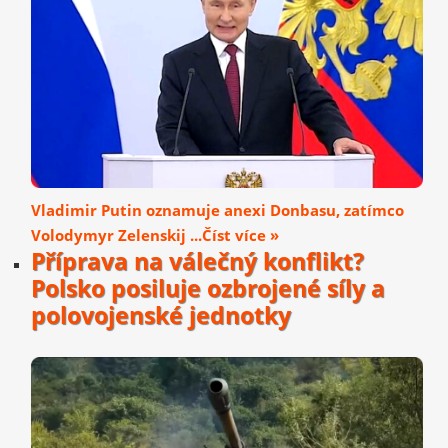
Vladimir Putin oznamuje anexi Donbasu, zatímco
Volodymyr Zelenskij ...Číst více »
Příprava na válečný konflikt?
Polsko posiluje ozbrojené síly a
polovojenské jednotky