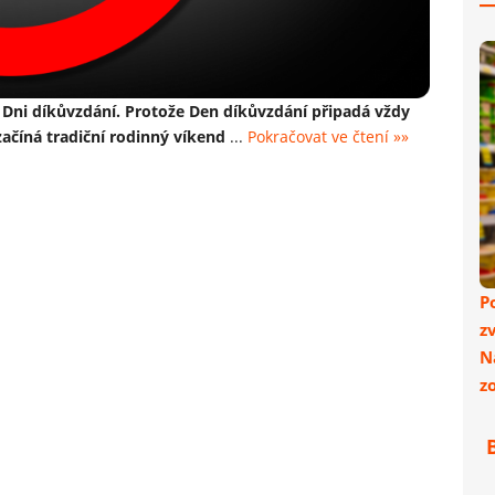
 Dni díkůvzdání. Protože Den díkůvzdání připadá vždy
 začíná tradiční rodinný víkend
...
Pokračovat ve čtení »»
P
z
N
z