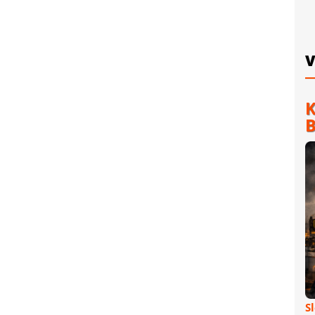
V
K
B
S