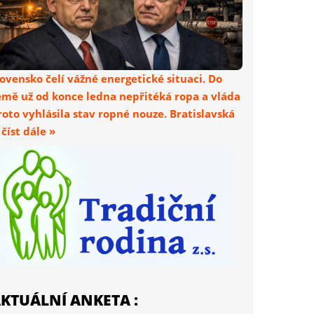
lovensko čelí vážné energetické situaci. Do
emě už od konce ledna nepřitéká ropa a vláda
roto vyhlásila stav ropné nouze. Bratislavská
. číst dále »
KTUÁLNÍ ANKETA :