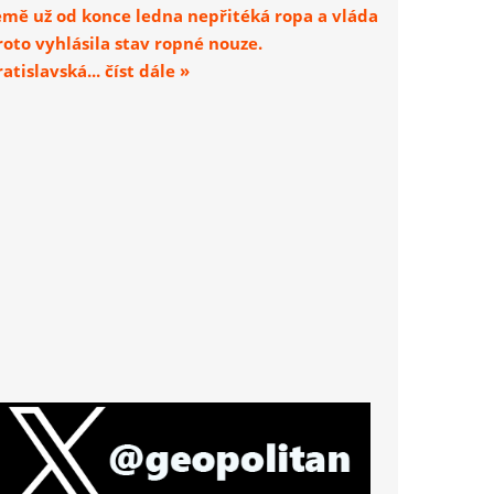
emě už od konce ledna nepřitéká ropa a vláda
roto vyhlásila stav ropné nouze.
atislavská... číst dále »