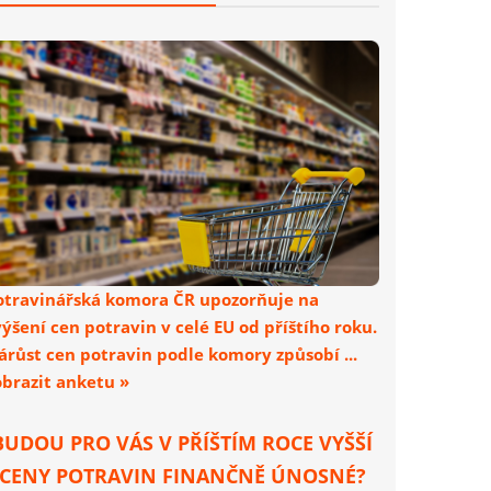
otravinářská komora ČR upozorňuje na
výšení cen potravin v celé EU od příštího roku.
árůst cen potravin podle komory způsobí ...
obrazit anketu »
BUDOU PRO VÁS V PŘÍŠTÍM ROCE VYŠŠÍ
CENY POTRAVIN FINANČNĚ ÚNOSNÉ?