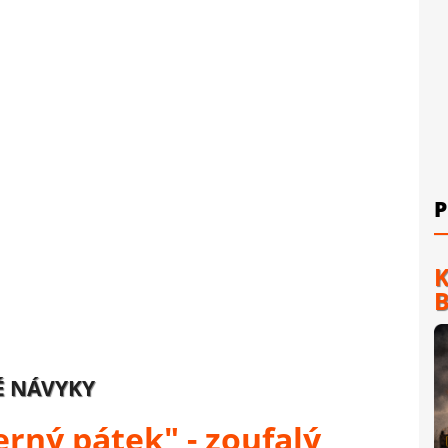
P
K
B
NÉ NÁVYKY
erný pátek" - zoufalý