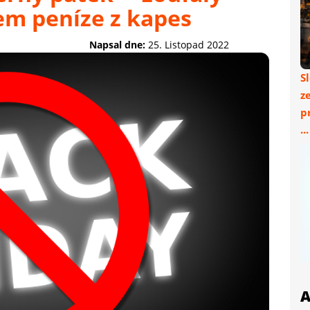
em peníze z kapes
Napsal dne:
25. Listopad 2022
S
z
p
..
A