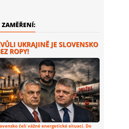
 ZAMĚŘENÍ:
VŮLI UKRAJINĚ JE SLOVENSKO
EZ ROPY!
lovensko čelí vážné energetické situaci. Do