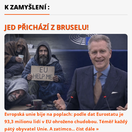
K ZAMYŠLENÍ :
JED PŘICHÁZÍ Z BRUSELU!
Evropská unie bije na poplach: podle dat Eurostatu je
93,3 milionu lidí v EU ohroženo chudobou. Téměř každý
pátý obyvatel Unie. A zatímco... číst dále »