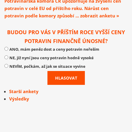
Potravinářská komora ČR upozorňuje na zvýšení cen
potravin v celé EU od příštího roku. Nárůst cen
potravin podle komory způsobí ... zobrazit anketu »
BUDOU PRO VÁS V PŘÍŠTÍM ROCE VYŠŠÍ CENY
POTRAVIN FINANČNĚ ÚNOSNÉ?
ANO, mám peněz dost a ceny potravin neřeším
NE, již nyní jsou ceny potravin hodně vysoké
NEVÍM, počkám, až jak se situace vyvine
Starší ankety
Výsledky