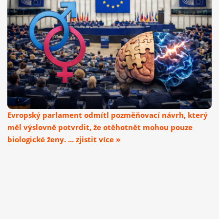
Evropský parlament odmítl pozměňovací návrh, který
měl výslovně potvrdit, že otěhotnět mohou pouze
biologické ženy. ... zjistit více »