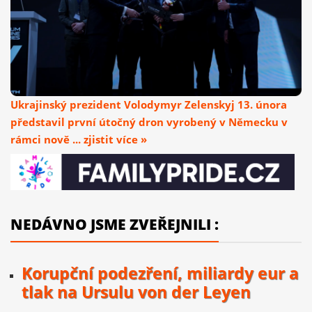
Ukrajinský prezident Volodymyr Zelenskyj 13. února
představil první útočný dron vyrobený v Německu v
rámci nově ... zjistit více »
NEDÁVNO JSME ZVEŘEJNILI :
Korupční podezření, miliardy eur a
tlak na Ursulu von der Leyen