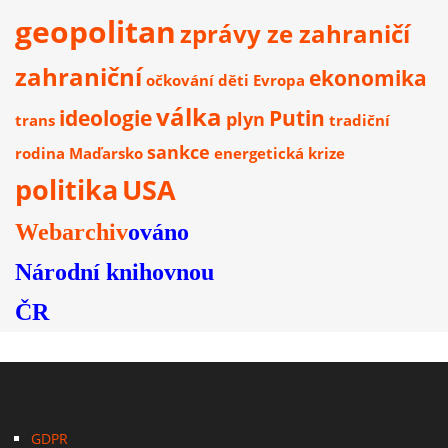
geopolitan
zprávy ze zahraničí
zahraniční
ekonomika
očkování
děti
Evropa
válka
ideologie
Putin
plyn
trans
tradiční
sankce
rodina
Maďarsko
energetická krize
politika
USA
Webarchiv
ováno
Národní knihovnou
ČR
GDPR