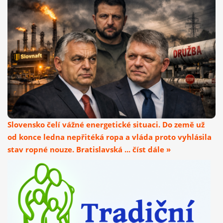
Slovensko čelí vážné energetické situaci. Do země už
od konce ledna nepřitéká ropa a vláda proto vyhlásila
stav ropné nouze. Bratislavská ... číst dále »