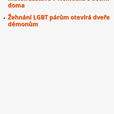
doma
Žehnání LGBT párům otevírá dveře
démonům