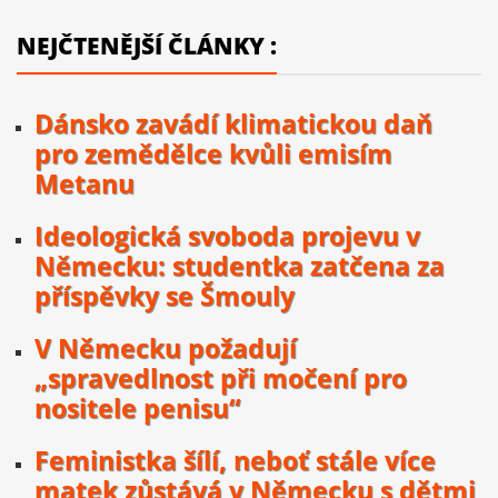
NEJČTENĚJŠÍ ČLÁNKY :
Dánsko zavádí klimatickou daň
pro zemědělce kvůli emisím
Metanu
Ideologická svoboda projevu v
Německu: studentka zatčena za
příspěvky se Šmouly
V Německu požadují
„spravedlnost při močení pro
nositele penisu“
Feministka šílí, neboť stále více
matek zůstává v Německu s dětmi