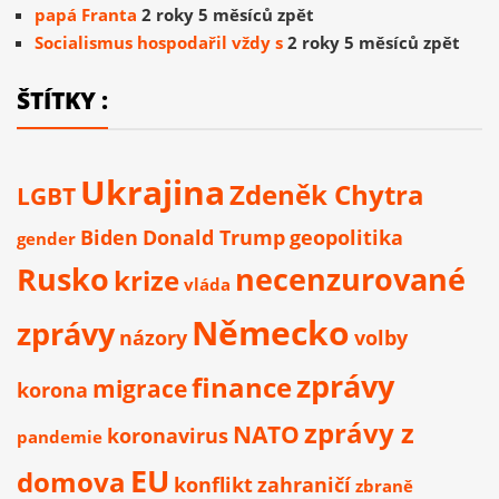
papá Franta
2 roky 5 měsíců zpět
Socialismus hospodařil vždy s
2 roky 5 měsíců zpět
ŠTÍTKY :
Ukrajina
Zdeněk Chytra
LGBT
Biden
Donald Trump
geopolitika
gender
Rusko
necenzurované
krize
vláda
Německo
zprávy
názory
volby
zprávy
finance
migrace
korona
zprávy z
NATO
koronavirus
pandemie
EU
domova
konflikt
zahraničí
zbraně