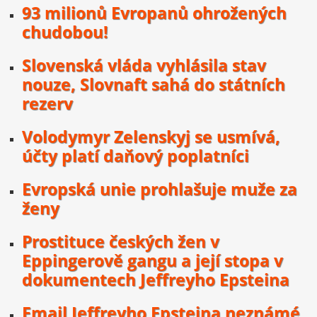
93 milionů Evropanů ohrožených
chudobou!
Slovenská vláda vyhlásila stav
nouze, Slovnaft sahá do státních
rezerv
Volodymyr Zelenskyj se usmívá,
účty platí daňový poplatníci
Evropská unie prohlašuje muže za
ženy
Prostituce českých žen v
Eppingerově gangu a její stopa v
dokumentech Jeffreyho Epsteina
Email Jeffreyho Epsteina neznámé