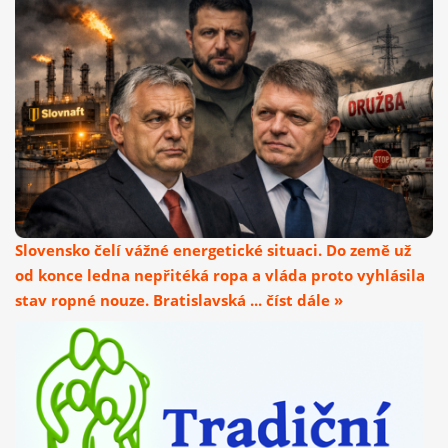
Slovensko čelí vážné energetické situaci. Do země už
od konce ledna nepřitéká ropa a vláda proto vyhlásila
stav ropné nouze. Bratislavská ... číst dále »