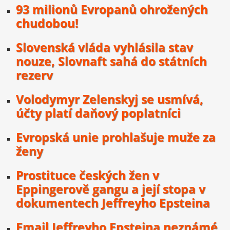
93 milionů Evropanů ohrožených
chudobou!
Slovenská vláda vyhlásila stav
nouze, Slovnaft sahá do státních
rezerv
Volodymyr Zelenskyj se usmívá,
účty platí daňový poplatníci
Evropská unie prohlašuje muže za
ženy
Prostituce českých žen v
Eppingerově gangu a její stopa v
dokumentech Jeffreyho Epsteina
Email Jeffreyho Epsteina neznámé