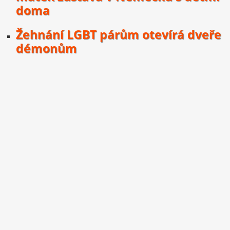
doma
Žehnání LGBT párům otevírá dveře
démonům