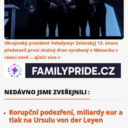
Ukrajinský prezident Volodymyr Zelenskyj 13. února
představil první útočný dron vyrobený v Německu v
rámci nově ... zjistit více »
NEDÁVNO JSME ZVEŘEJNILI :
Korupční podezření, miliardy eur a
tlak na Ursulu von der Leyen