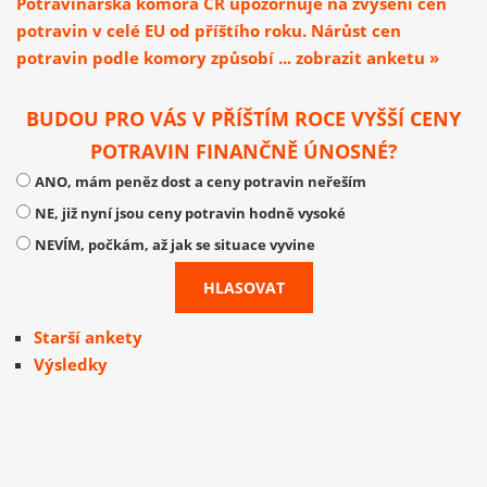
Potravinářská komora ČR upozorňuje na zvýšení cen
potravin v celé EU od příštího roku. Nárůst cen
potravin podle komory způsobí ... zobrazit anketu »
BUDOU PRO VÁS V PŘÍŠTÍM ROCE VYŠŠÍ CENY
POTRAVIN FINANČNĚ ÚNOSNÉ?
ANO, mám peněz dost a ceny potravin neřeším
NE, již nyní jsou ceny potravin hodně vysoké
NEVÍM, počkám, až jak se situace vyvine
Starší ankety
Výsledky