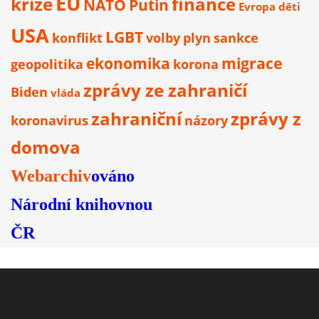
EU
krize
finance
NATO
Putin
Evropa
děti
USA
LGBT
konflikt
volby
plyn
sankce
ekonomika
migrace
geopolitika
korona
zprávy ze zahraničí
Biden
vláda
zahraniční
zprávy z
koronavirus
názory
domova
Webarchiv
ováno
Národní knihovnou
ČR