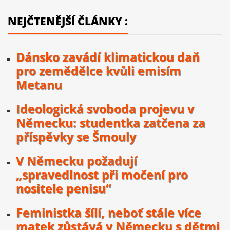
NEJČTENĚJŠÍ ČLÁNKY :
Dánsko zavádí klimatickou daň
pro zemědělce kvůli emisím
Metanu
Ideologická svoboda projevu v
Německu: studentka zatčena za
příspěvky se Šmouly
V Německu požadují
„spravedlnost při močení pro
nositele penisu“
Feministka šílí, neboť stále více
matek zůstává v Německu s dětmi