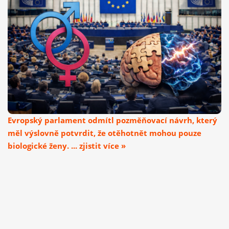
Evropský parlament odmítl pozměňovací návrh, který
měl výslovně potvrdit, že otěhotnět mohou pouze
biologické ženy. ... zjistit více »