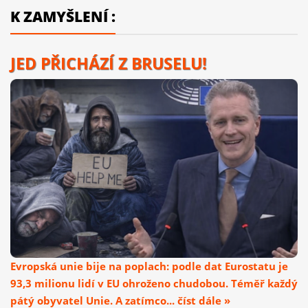
K ZAMYŠLENÍ :
JED PŘICHÁZÍ Z BRUSELU!
Evropská unie bije na poplach: podle dat Eurostatu je
93,3 milionu lidí v EU ohroženo chudobou. Téměř každý
pátý obyvatel Unie. A zatímco... číst dále »