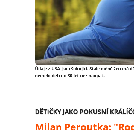
Údaje z USA jsou šokující. Stále méně žen má d
nemělo děti do 30 let než naopak.
DĚTIČKY JAKO POKUSNÍ KRÁLÍČC
Milan Peroutka: "Rod