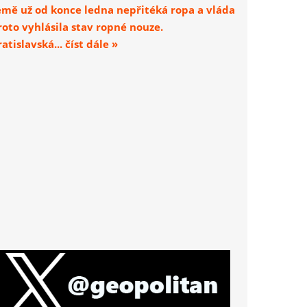
emě už od konce ledna nepřitéká ropa a vláda
roto vyhlásila stav ropné nouze.
atislavská... číst dále »