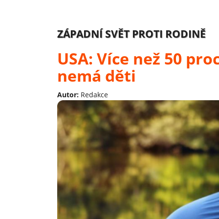
ZÁPADNÍ SVĚT PROTI RODINĚ
USA: Více než 50 proc
nemá děti
Autor:
Redakce