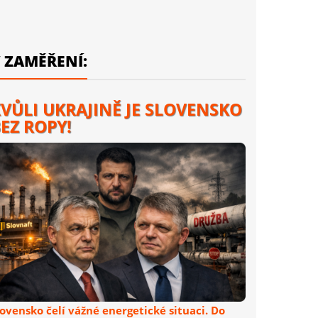
 ZAMĚŘENÍ:
VŮLI UKRAJINĚ JE SLOVENSKO
EZ ROPY!
lovensko čelí vážné energetické situaci. Do