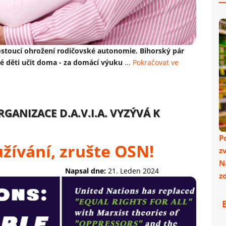
stoucí ohrožení rodičovské autonomie. Bihorský pár
vé děti učit doma - za domácí výuku
...
Pokračovat ve
NIZACE D.A.V.I.A. VYZÝVÁ K
P
užívání, zrušte OSN!
z
N
Napsal dne:
21. Leden 2024
z