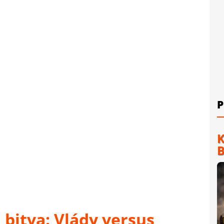
P
K
B
 bitva: Vlády versus