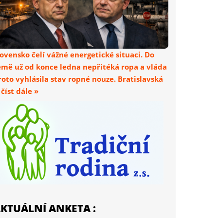
lovensko čelí vážné energetické situaci. Do
emě už od konce ledna nepřitéká ropa a vláda
roto vyhlásila stav ropné nouze. Bratislavská
. číst dále »
KTUÁLNÍ ANKETA :