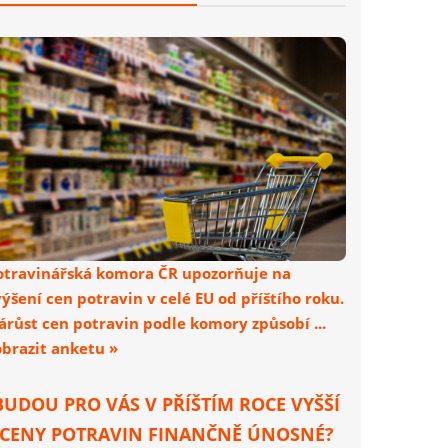
otravinářská komora ČR upozorňuje na
výšení cen potravin v celé EU od příštího roku.
árůst cen potravin podle komory způsobí ...
obrazit anketu »
BUDOU PRO VÁS V PŘÍŠTÍM ROCE VYŠŠÍ
CENY POTRAVIN FINANČNĚ ÚNOSNÉ?