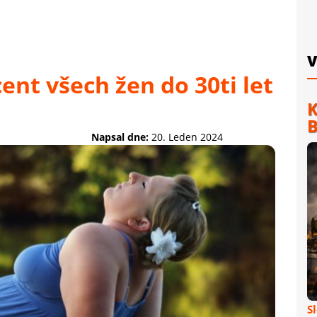
V
ent všech žen do 30ti let
K
B
Napsal dne:
20. Leden 2024
S