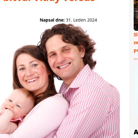
Napsal dne:
31. Leden 2024
S
z
p
..
A