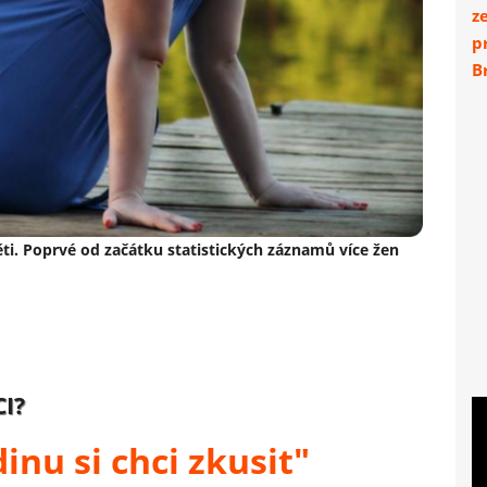
z
p
Br
ěti. Poprvé od začátku statistických záznamů více žen
I?
inu si chci zkusit"