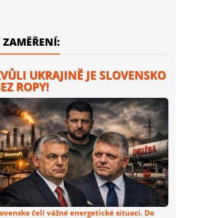
 ZAMĚŘENÍ:
VŮLI UKRAJINĚ JE SLOVENSKO
EZ ROPY!
lovensko čelí vážné energetické situaci. Do