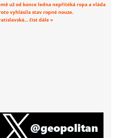
emě už od konce ledna nepřitéká ropa a vláda
roto vyhlásila stav ropné nouze.
atislavská... číst dále »