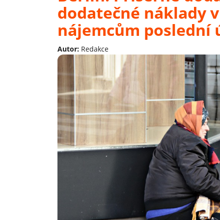
dodatečné náklady 
nájemcům poslední 
Autor:
Redakce