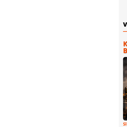
V
K
B
S