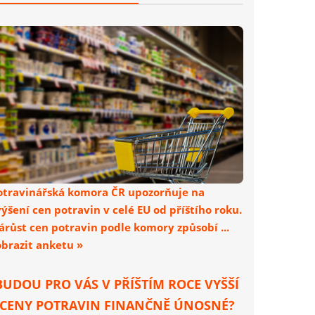
otravinářská komora ČR upozorňuje na
výšení cen potravin v celé EU od příštího roku.
árůst cen potravin podle komory způsobí ...
obrazit anketu »
BUDOU PRO VÁS V PŘÍŠTÍM ROCE VYŠŠÍ
CENY POTRAVIN FINANČNĚ ÚNOSNÉ?