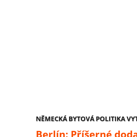
NĚMECKÁ BYTOVÁ POLITIKA VY
Berlín: Příšerné dod