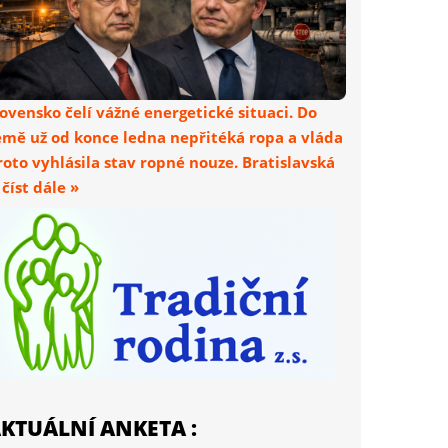
lovensko čelí vážné energetické situaci. Do
emě už od konce ledna nepřitéká ropa a vláda
roto vyhlásila stav ropné nouze. Bratislavská
. číst dále »
KTUÁLNÍ ANKETA :