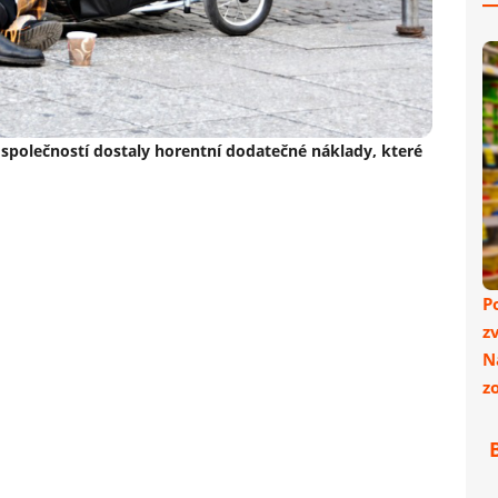
 společností dostaly horentní dodatečné náklady, které
P
z
N
z