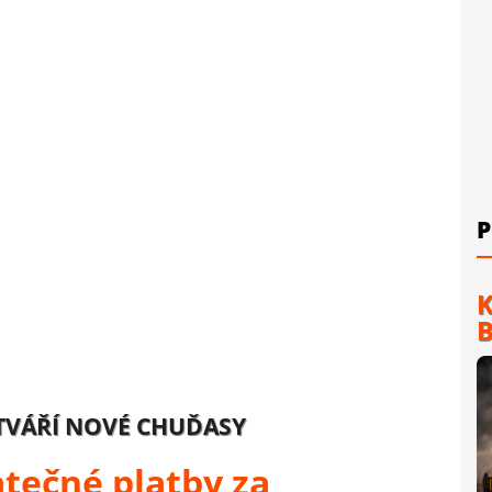
P
K
B
TVÁŘÍ NOVÉ CHUĎASY
atečné platby za