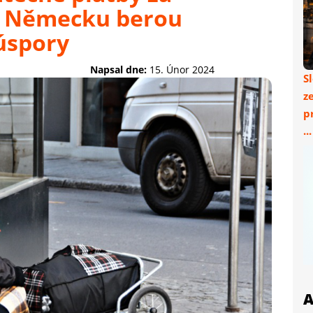
v Německu berou
úspory
Napsal dne:
15. Únor 2024
S
z
p
..
A