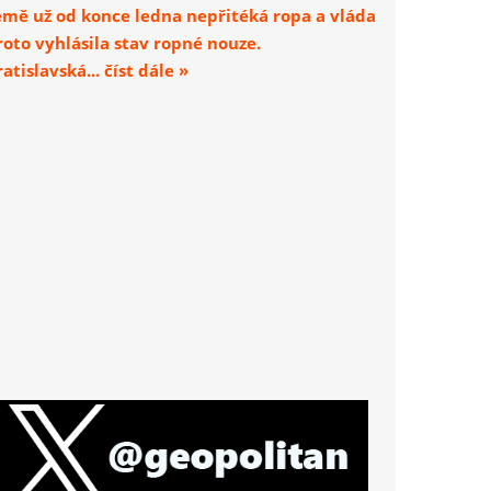
emě už od konce ledna nepřitéká ropa a vláda
roto vyhlásila stav ropné nouze.
atislavská... číst dále »