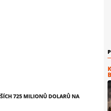
P
K
B
ŠÍCH 725 MILIONŮ DOLARŮ NA