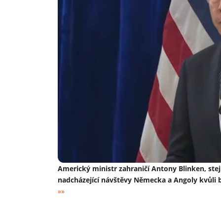
Americký ministr zahraničí Antony Blinken, stej
nadcházející návštěvy Německa a Angoly kvůli b
»»