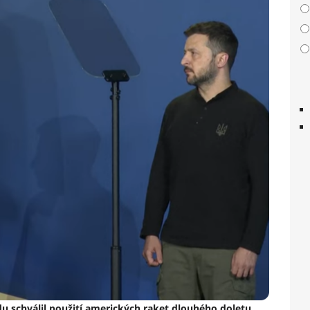
du schválil použití amerických raket dlouhého doletu