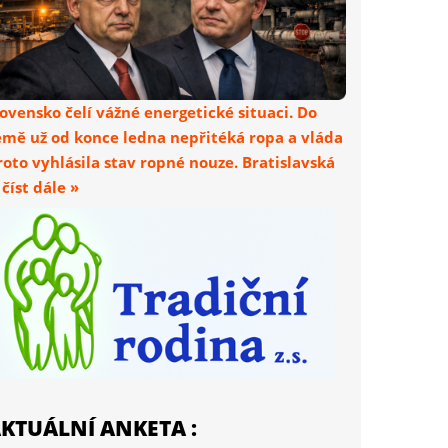
lovensko čelí vážné energetické situaci. Do
emě už od konce ledna nepřitéká ropa a vláda
roto vyhlásila stav ropné nouze. Bratislavská
. číst dále »
KTUÁLNÍ ANKETA :