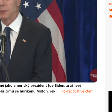
z
p
Br
ně jako americký prezident Joe Biden, zruší své
lížícímu se hurikánu Milton, řekl
...
Pokračovat ve čtení