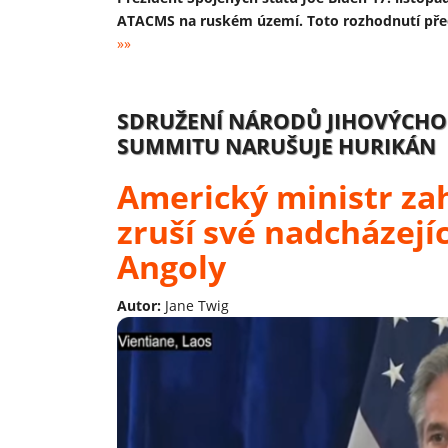
ATACMS na ruském území. Toto rozhodnutí před
»»
SDRUŽENÍ NÁRODŮ JIHOVÝCHOD
SUMMITU NARUŠUJE HURIKÁN
Americký ministr za
zruší své nadcházej
Angoly
Autor:
Jane Twig