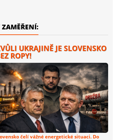
 ZAMĚŘENÍ:
VŮLI UKRAJINĚ JE SLOVENSKO
EZ ROPY!
lovensko čelí vážné energetické situaci. Do