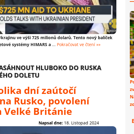
krajinu ve výši 725 milionů dolarů. Tento nový balíček
ketové systémy HIMARS a
...
Pokračovat ve čtení »»
 ZASÁHNOUT HLUBOKO DO RUSKA
ÉHO DOLETU
P
lika dní zaútočí
z
N
na Rusko, povolení
z
a Velké Británie
Napsal dne:
18. Listopad 2024