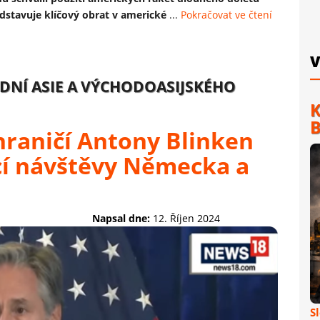
stavuje klíčový obrat v americké
...
Pokračovat ve čtení
V
NÍ ASIE A VÝCHODOASIJSKÉHO
K
B
hraničí Antony Blinken
ící návštěvy Německa a
Napsal dne:
12. Říjen 2024
S