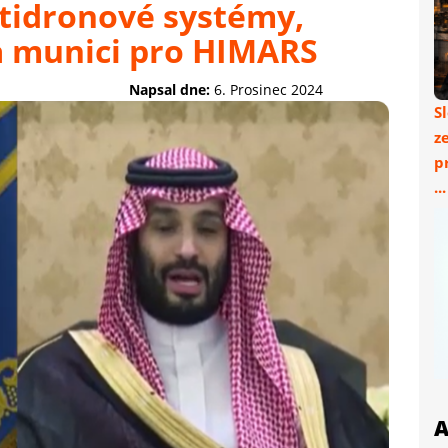
otidronové systémy,
a munici pro HIMARS
Napsal dne:
6. Prosinec 2024
S
z
p
..
A