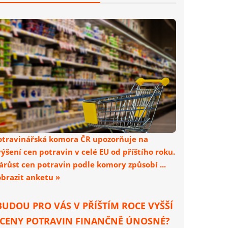
otravinářská komora ČR upozorňuje na
výšení cen potravin v celé EU od příštího roku.
árůst cen potravin podle komory způsobí ...
obrazit anketu »
BUDOU PRO VÁS V PŘÍŠTÍM ROCE VYŠŠÍ
CENY POTRAVIN FINANČNĚ ÚNOSNÉ?