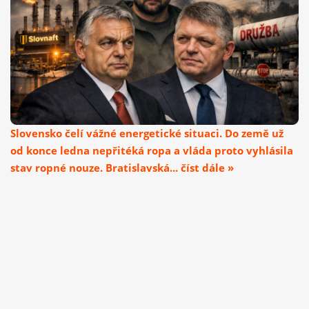
Slovensko čelí vážné energetické situaci. Do země už
od konce ledna nepřitéká ropa a vláda proto vyhlásila
stav ropné nouze. Bratislavská... číst dále »