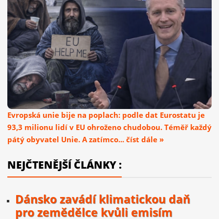
Evropská unie bije na poplach: podle dat Eurostatu je
93,3 milionu lidí v EU ohroženo chudobou. Téměř každý
pátý obyvatel Unie. A zatímco... číst dále »
NEJČTENĚJŠÍ ČLÁNKY :
Dánsko zavádí klimatickou daň
pro zemědělce kvůli emisím