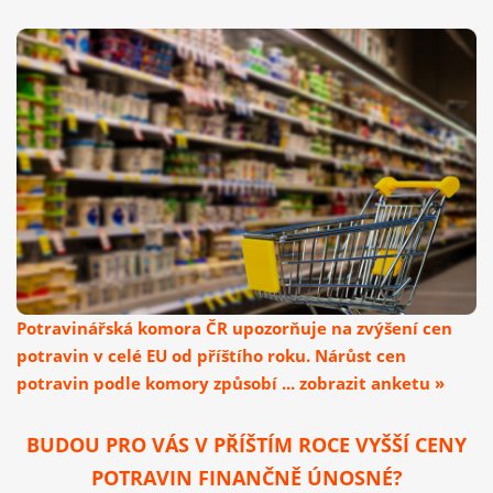
Potravinářská komora ČR upozorňuje na zvýšení cen
potravin v celé EU od příštího roku. Nárůst cen
potravin podle komory způsobí ... zobrazit anketu »
BUDOU PRO VÁS V PŘÍŠTÍM ROCE VYŠŠÍ CENY
POTRAVIN FINANČNĚ ÚNOSNÉ?