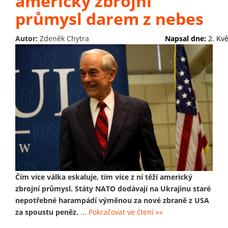
americký zbrojní
průmysl darem z nebes
Autor:
Zdeněk Chytra
Napsal dne:
2. Kv
Čím více válka eskaluje, tím více z ní těží americký
zbrojní průmysl. Státy NATO dodávají na Ukrajinu staré
nepotřebné harampádí výměnou za nové zbraně z USA
za spoustu peněz.
...
Pokračovat ve čtení »»