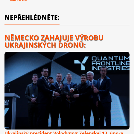
NEPŘEHLÉDNĚTE:
NĚMECKO ZAHAJUJE VÝROBU
UKRAJINSKÝCH DRONŮ:
Ukrajinský prezident Volodymyr Zelenskyj 13. února