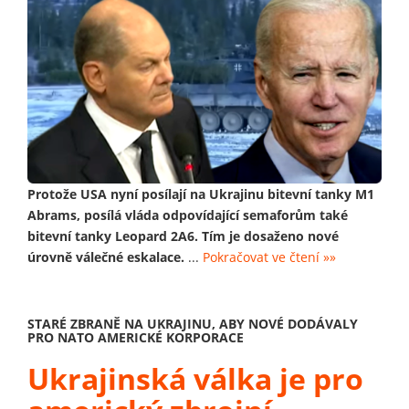
Protože USA nyní posílají na Ukrajinu bitevní tanky M1
Abrams, posílá vláda odpovídající semaforům také
bitevní tanky Leopard 2A6. Tím je dosaženo nové
úrovně válečné eskalace.
...
Pokračovat ve čtení »»
STARÉ ZBRANĚ NA UKRAJINU, ABY NOVÉ DODÁVALY
PRO NATO AMERICKÉ KORPORACE
Ukrajinská válka je pro