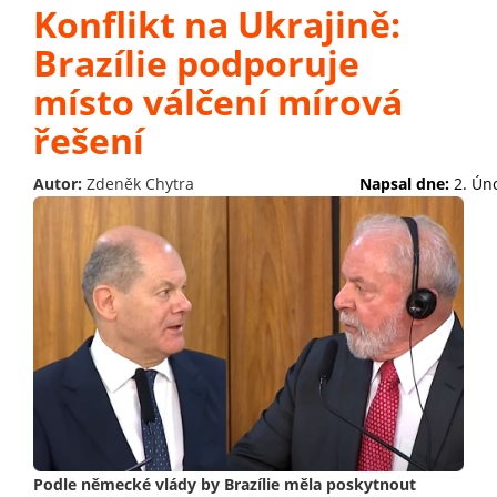
Konflikt na Ukrajině:
Brazílie podporuje
místo válčení mírová
řešení
Autor:
Zdeněk Chytra
Napsal dne:
2. Ún
Podle německé vlády by Brazílie měla poskytnout