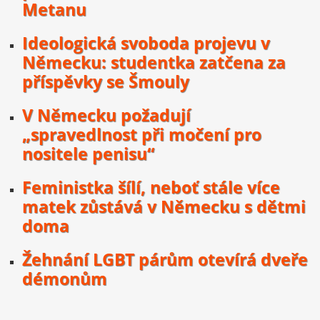
Metanu
Ideologická svoboda projevu v
Německu: studentka zatčena za
příspěvky se Šmouly
V Německu požadují
„spravedlnost při močení pro
nositele penisu“
Feministka šílí, neboť stále více
matek zůstává v Německu s dětmi
doma
Žehnání LGBT párům otevírá dveře
démonům