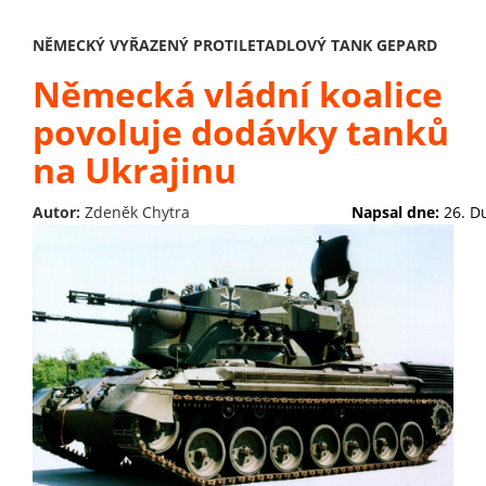
NĚMECKÝ VYŘAZENÝ PROTILETADLOVÝ TANK GEPARD
Německá vládní koalice
povoluje dodávky tanků
na Ukrajinu
Autor:
Zdeněk Chytra
Napsal dne:
26. D