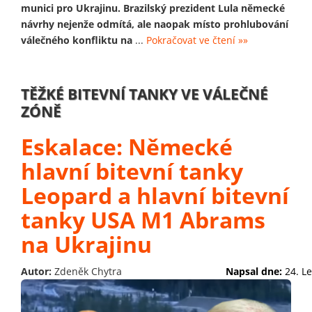
munici pro Ukrajinu. Brazilský prezident Lula německé
návrhy nejenže odmítá, ale naopak místo prohlubování
válečného konfliktu na
...
Pokračovat ve čtení »»
TĚŽKÉ BITEVNÍ TANKY VE VÁLEČNÉ
ZÓNĚ
Eskalace: Německé
hlavní bitevní tanky
Leopard a hlavní bitevní
tanky USA M1 Abrams
na Ukrajinu
Autor:
Zdeněk Chytra
Napsal dne:
24. L