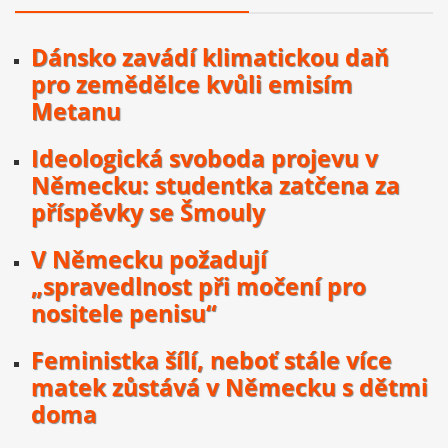
Dánsko zavádí klimatickou daň
pro zemědělce kvůli emisím
Metanu
Ideologická svoboda projevu v
Německu: studentka zatčena za
příspěvky se Šmouly
V Německu požadují
„spravedlnost při močení pro
nositele penisu“
Feministka šílí, neboť stále více
matek zůstává v Německu s dětmi
doma