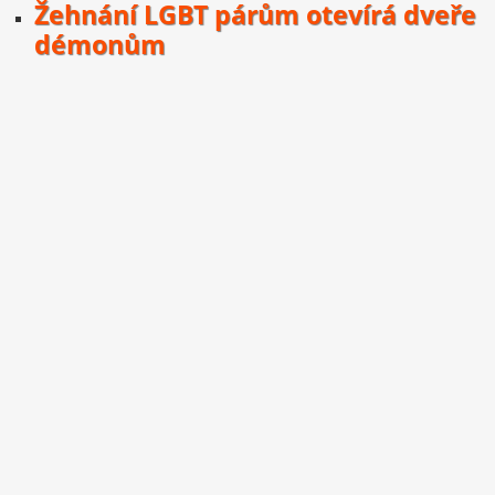
Žehnání LGBT párům otevírá dveře
démonům