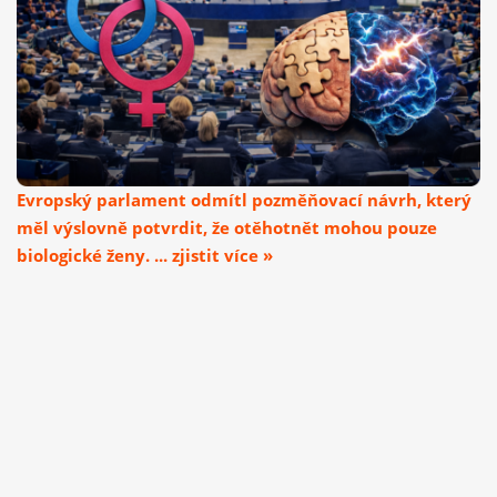
Evropský parlament odmítl pozměňovací návrh, který
měl výslovně potvrdit, že otěhotnět mohou pouze
biologické ženy. ... zjistit více »