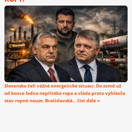
Slovensko čelí vážné energetické situaci. Do země už
od konce ledna nepřitéká ropa a vláda proto vyhlásila
stav ropné nouze. Bratislavská... číst dále »