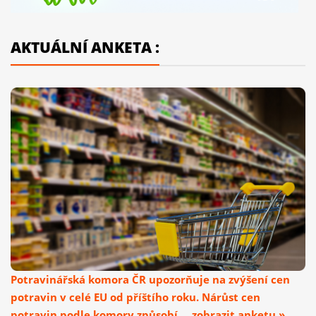
AKTUÁLNÍ ANKETA :
Potravinářská komora ČR upozorňuje na zvýšení cen
potravin v celé EU od příštího roku. Nárůst cen
potravin podle komory způsobí ... zobrazit anketu »