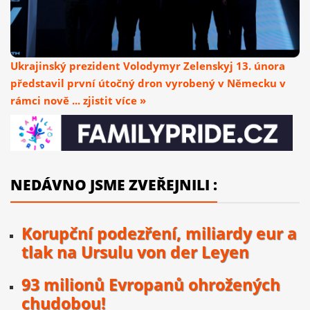
Ukrajinský prezident Volodymyr Zelenskyj 13. února
představil první útočný dron vyrobený v Německu v
rámci nově ... zjistit více »
NEDÁVNO JSME ZVEŘEJNILI :
Korupční podezření, miliardy eur a
tlak na Ursulu von der Leyen
93 milionů Evropanů ohrožených
chudobou!