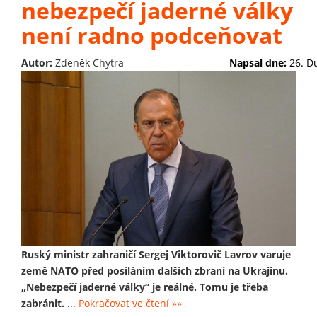
nebezpečí jaderné války
není radno podceňovat
Autor:
Zdeněk Chytra
Napsal dne:
26. D
Ruský ministr zahraničí Sergej Viktorovič Lavrov varuje
země NATO před posíláním dalších zbraní na Ukrajinu.
„Nebezpečí jaderné války“ je reálné. Tomu je třeba
zabránit.
...
Pokračovat ve čtení »»