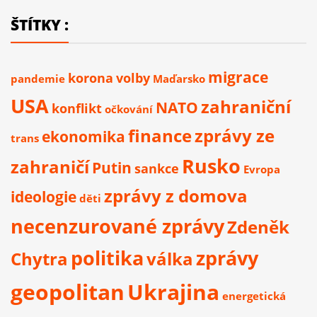
ŠTÍTKY :
migrace
korona
volby
pandemie
Maďarsko
USA
zahraniční
NATO
konflikt
očkování
finance
zprávy ze
ekonomika
trans
Rusko
zahraničí
Putin
sankce
Evropa
zprávy z domova
ideologie
děti
necenzurované zprávy
Zdeněk
politika
zprávy
Chytra
válka
geopolitan
Ukrajina
energetická