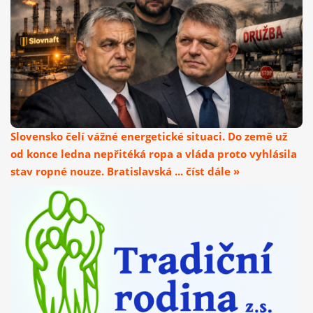
Slovensko čelí vážné energetické situaci. Do země už
od konce ledna nepřitéká ropa a vláda proto vyhlásila
stav ropné nouze. Bratislavská ... číst dále »