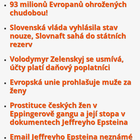
93 milionů Evropanů ohrožených
chudobou!
Slovenská vláda vyhlásila stav
nouze, Slovnaft sahá do státních
rezerv
Volodymyr Zelenskyj se usmívá,
účty platí daňový poplatníci
Evropská unie prohlašuje muže za
ženy
Prostituce českých žen v
Eppingerově gangu a její stopa v
dokumentech Jeffreyho Epsteina
Email Jeffreyho Epsteina neznámé