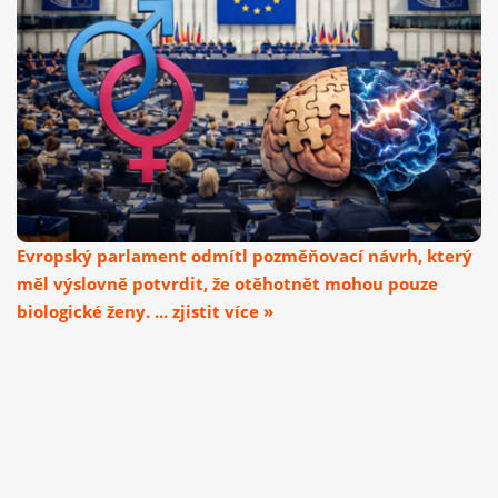
Evropský parlament odmítl pozměňovací návrh, který
měl výslovně potvrdit, že otěhotnět mohou pouze
biologické ženy. ... zjistit více »