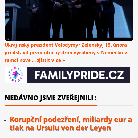
Ukrajinský prezident Volodymyr Zelenskyj 13. února
představil první útočný dron vyrobený v Německu v
rámci nově ... zjistit více »
NEDÁVNO JSME ZVEŘEJNILI :
Korupční podezření, miliardy eur a
tlak na Ursulu von der Leyen