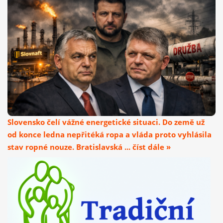
Slovensko čelí vážné energetické situaci. Do země už
od konce ledna nepřitéká ropa a vláda proto vyhlásila
stav ropné nouze. Bratislavská ... číst dále »