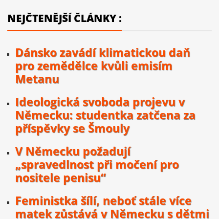
NEJČTENĚJŠÍ ČLÁNKY :
Dánsko zavádí klimatickou daň
pro zemědělce kvůli emisím
Metanu
Ideologická svoboda projevu v
Německu: studentka zatčena za
příspěvky se Šmouly
V Německu požadují
„spravedlnost při močení pro
nositele penisu“
Feministka šílí, neboť stále více
matek zůstává v Německu s dětmi