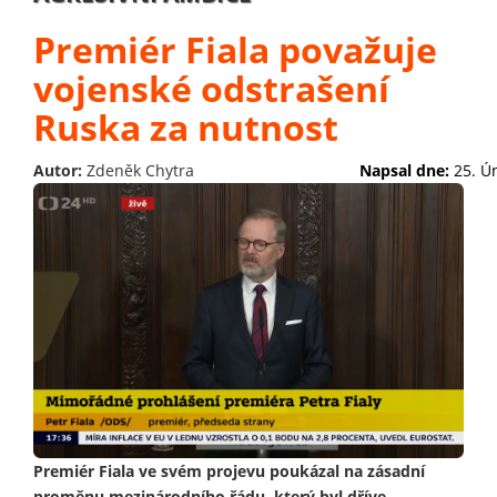
Premiér Fiala považuje
vojenské odstrašení
Ruska za nutnost
Autor:
Zdeněk Chytra
Napsal dne:
25. Ú
Premiér Fiala ve svém projevu poukázal na zásadní
proměnu mezinárodního řádu, který byl dříve