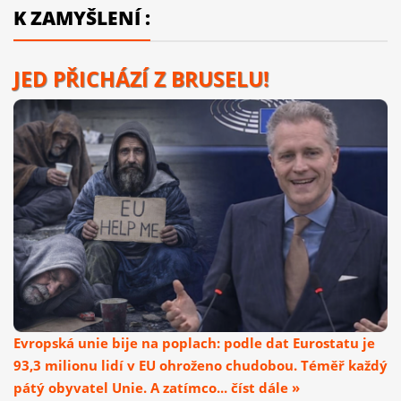
K ZAMYŠLENÍ :
JED PŘICHÁZÍ Z BRUSELU!
Evropská unie bije na poplach: podle dat Eurostatu je
93,3 milionu lidí v EU ohroženo chudobou. Téměř každý
pátý obyvatel Unie. A zatímco... číst dále »