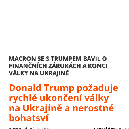
MACRON SE S TRUMPEM BAVIL O
FINANČNÍCH ZÁRUKÁCH A KONCI
VÁLKY NA UKRAJINĚ
Donald Trump požaduje
rychlé ukončení války
na Ukrajině a nerostné
bohatsví
Autor:
Zdeněk Chytra
Napsal dne:
25. Ú