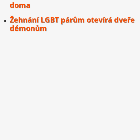
doma
Žehnání LGBT párům otevírá dveře
démonům