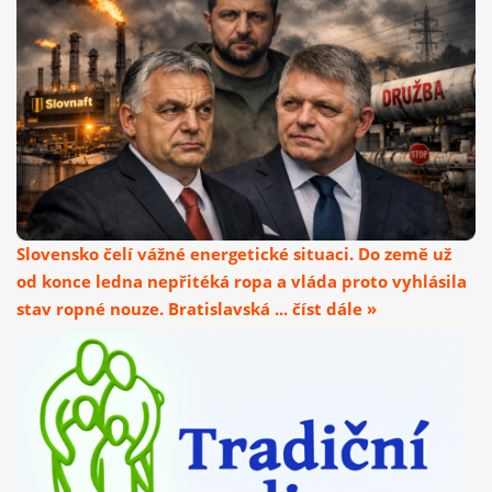
Slovensko čelí vážné energetické situaci. Do země už
od konce ledna nepřitéká ropa a vláda proto vyhlásila
stav ropné nouze. Bratislavská ... číst dále »