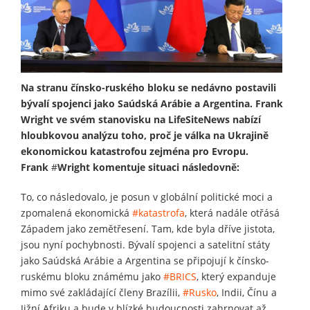
Na stranu čínsko-ruského bloku se nedávno postavili
bývalí spojenci jako Saúdská Arábie a Argentina. Frank
Wright ve svém stanovisku na LifeSiteNews nabízí
hloubkovou analýzu toho, proč je válka na Ukrajině
ekonomickou katastrofou zejména pro Evropu.
Frank
#
Wright komentuje situaci následovně:
To, co následovalo, je posun v globální politické moci a
zpomalená ekonomická
#katastrofa
, která nadále otřásá
Západem jako zemětřesení. Tam, kde byla dříve jistota,
jsou nyní pochybnosti. Bývalí spojenci a satelitní státy
jako Saúdská Arábie a Argentina se připojují k čínsko-
ruskému bloku známému jako
#BRICS
, který expanduje
mimo své zakládající členy Brazílii,
#Rusko
, Indii, Čínu a
Jižní Afriku a bude v blízké budoucnosti zahrnovat až