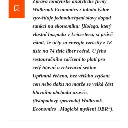
Zpráva londýnské analytické firmy
Walbrook Economics z tohoto týdne
vysvětluje jednoduchými slovy dopad
sankcí na ekonomiku: [Kolega, který
vlastní hospodu v Leicesteru, si právě
všiml, že účty za energie vzrostly z 18
tisíc na 74 tisíc liber ročně. U jeho
restauračniho zařízení to platí pro
celý hlavní a rekreační sektor.
Upřímně řečeno, bez většího zvýšení
cen nebo tlaku na marže se velká část
hlavního obchodu uzavře.
(listopadový zpravodaj Walbrook
Economics „Magické myšlení OBR“).