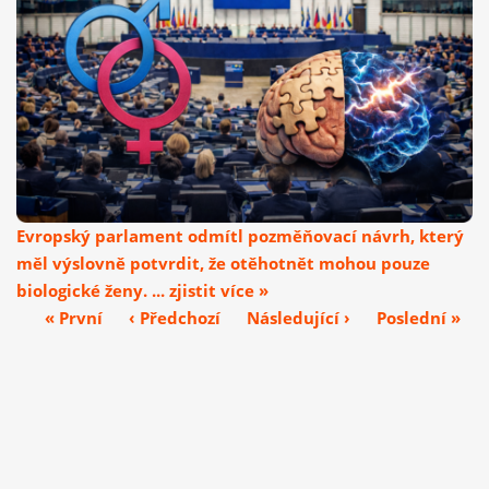
Evropský parlament odmítl pozměňovací návrh, který
měl výslovně potvrdit, že otěhotnět mohou pouze
biologické ženy. ... zjistit více »
« První
‹ Předchozí
Následující ›
Poslední »