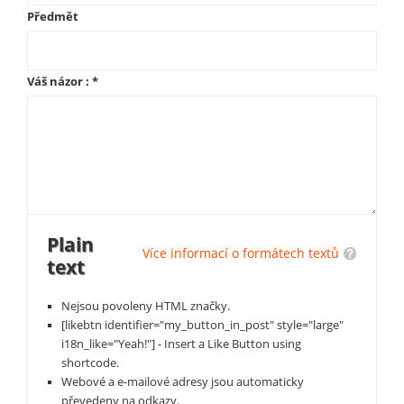
Předmět
Váš názor :
*
Plain
Více informací o formátech textů
text
Nejsou povoleny HTML značky.
[likebtn identifier="my_button_in_post" style="large"
i18n_like="Yeah!"] - Insert a Like Button using
shortcode.
Webové a e-mailové adresy jsou automaticky
převedeny na odkazy.