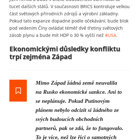
tucet dalších států. V současnosti BRICS kontroluje velkou
část světových přírodních zdrojů a výrobní základny.
Pokud tato expanze dopadne podle očekávání, bude blok
pod vedením Číny ovládat téměř dvě třetiny světových
zásob plynu a bude mít HDP o 30 % vyšší než
#USA
.
Ekonomickými důsledky konfliktu
trpí zejména Západ
Mimo Západ žádná země neuvalila
na Rusko ekonomické sankce. Ani to
se neplánuje. Pokud Putinovým
plánem nebylo odcizit si žádného ze
svých budoucích obchodních
partnerů, pak se zdá, že to fungovalo.
To je více, než lze říci o samotných