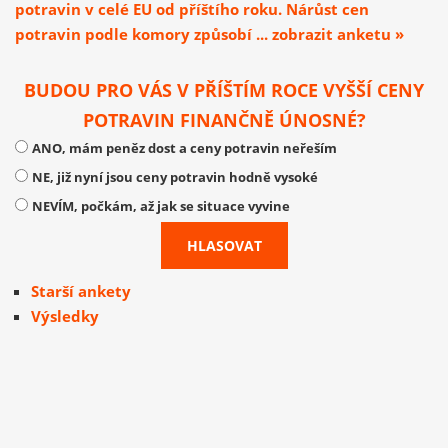
potravin v celé EU od příštího roku. Nárůst cen
potravin podle komory způsobí ... zobrazit anketu »
BUDOU PRO VÁS V PŘÍŠTÍM ROCE VYŠŠÍ CENY
POTRAVIN FINANČNĚ ÚNOSNÉ?
ANO, mám peněz dost a ceny potravin neřeším
NE, již nyní jsou ceny potravin hodně vysoké
NEVÍM, počkám, až jak se situace vyvine
Starší ankety
Výsledky