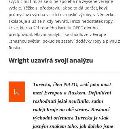
svých činů tím, že se silně spoléhá na zvýšené veřejné
výdaje. Těžko si představit, jak se to dá udržet, když
průmyslová výroba v srdci evropské výroby, v Německu,
zkolabuje a už se nikdy nevrátí. Hrozí nedostatek ropy,
krize, kterou šéf ropného kartelu OPEC dlouho
předpovídal. Hlavní analytici se shodli, že v Evropě
„zhasnou světla“, pokud se zastaví dodávky ropy a plynu z
Ruska.
Wright uzavírá svojí analýzu
Turecko, člen NATO, sedí jako most
mezi Evropou a Ruskem. Definitivní
rozhodnutí ještě neučinila, zatím
raději hraje na obě strany. Rostoucí
východní orientace Turecka je však
jasným znakem toho, jak daleko jsme