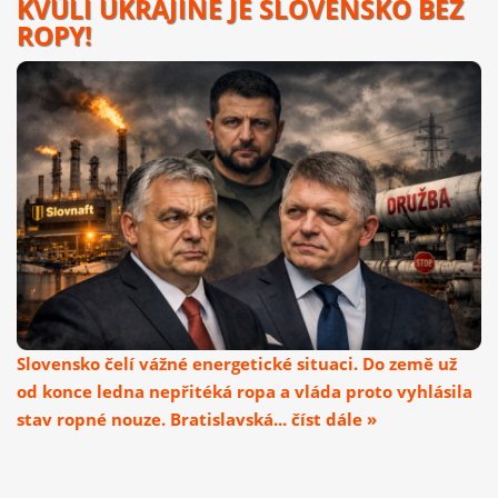
KVŮLI UKRAJINĚ JE SLOVENSKO BEZ
ROPY!
Slovensko čelí vážné energetické situaci. Do země už
od konce ledna nepřitéká ropa a vláda proto vyhlásila
stav ropné nouze. Bratislavská... číst dále »